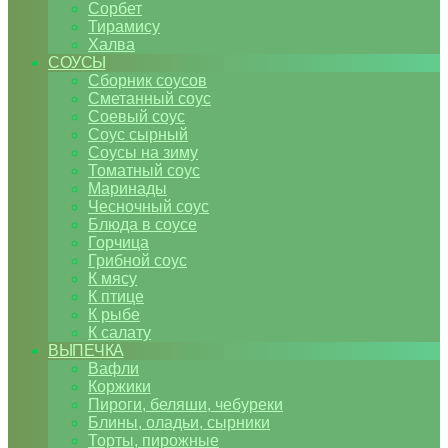
Сорбет
Тирамису
Халва
СОУСЫ
Сборник соусов
Сметанный соус
Соевый соус
Соус сырный
Соусы на зиму
Томатный соус
Маринады
Чесночный соус
Блюда в соусе
Горчица
Грибной соус
К мясу
К птице
К рыбе
К салату
ВЫПЕЧКА
Вафли
Коржики
Пироги, беляши, чебуреки
Блины, оладьи, сырники
Торты, пирожные