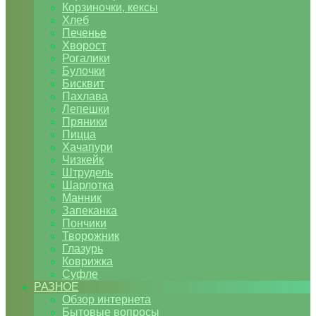
Корзиночки, кексы
Хлеб
Печенье
Хворост
Рогалики
Булочки
Бисквит
Пахлава
Лепешки
Пряники
Пицца
Хачапури
Чизкейк
Штрудель
Шарлотка
Манник
Запеканка
Пончики
Творожник
Глазурь
Коврижка
Суфле
РАЗНОЕ
Обзор интернета
Бытовые вопросы