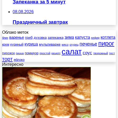
Запеканка за 5 минут
08.08.2026
Праздничный завтрак
Облако меток
зима
котлета
варенье
капуста
гриб
духовка
запеканка
блин
кефир
пирог
печенье
курица
мультиварке
куриный
крем
мясо
огурец
салат
соус
помидор
пирожок
пицца
простой
рецепт
творожный
тест
торт
яблоко
Интересно