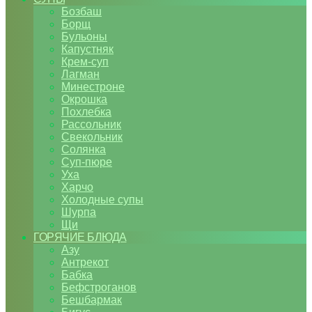
Бозбаш
Борщ
Бульоны
Капустняк
Крем-суп
Лагман
Минестроне
Окрошка
Похлебка
Рассольник
Свекольник
Солянка
Суп-пюре
Уха
Харчо
Холодные супы
Шурпа
Щи
ГОРЯЧИЕ БЛЮДА
Азу
Антрекот
Бабка
Бефстроганов
Бешбармак