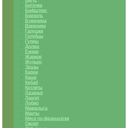
Бигус
Биточки
Бифштекс
Бризоль
Буженина
Вареники
Галушки
Голубцы
Гуляш
Долма
Ежики
Жаркое
Жульен
Зразы
Карри
Каши
Кебаб
Котлеты
Лазанья
Лангет
Лобио
Мамалыга
Манты
Мясо по-французски
Омлет