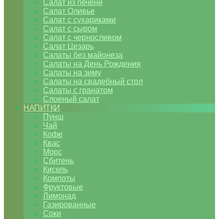
Салат из печени
Салат Оливье
Салат с сухариками
Салат с сыром
Салат с черносливом
Салат Цезарь
Салаты без майонеза
Салаты на День Рождения
Салаты на зиму
Салаты на свадебный стол
Салаты с гранатом
Слоеный салат
НАПИТКИ
Пунш
Чай
Кофе
Квас
Морс
Сбитень
Кисель
Компоты
Фруктовые
Лимонад
Газированные
Соки