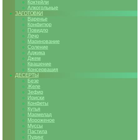
Коктейли
Алкогольные
ЗАГОТОВКИ
Варенье
Конфитюр
Повидло
Лечо
Маринование
Соление
Аджика
Джем
Квашение
Консервация
ДЕСЕРТЫ
Безе
Желе
Зефир
Ириски
Конфеты
Кутья
Мармелад
Мороженое
Муссы
Пастила
Пудинг