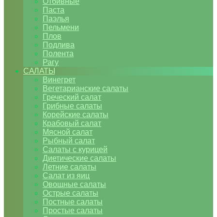
Отбивные
Паста
Паэлья
Пельмени
Плов
Подлива
Полента
Рагу
САЛАТЫ
Винегрет
Вегетарианские салаты
Греческий салат
Грибные салаты
Корейские салаты
Крабовый салат
Мясной салат
Рыбный салат
Салаты с курицей
Диетические салаты
Летние салаты
Салат из яиц
Овощные салаты
Острые салаты
Постные салаты
Простые салаты