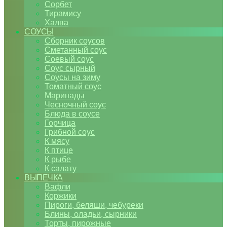
Сорбет
Тирамису
Халва
СОУСЫ
Сборник соусов
Сметанный соус
Соевый соус
Соус сырный
Соусы на зиму
Томатный соус
Маринады
Чесночный соус
Блюда в соусе
Горчица
Грибной соус
К мясу
К птице
К рыбе
К салату
ВЫПЕЧКА
Вафли
Коржики
Пироги, беляши, чебуреки
Блины, оладьи, сырники
Торты, пирожные