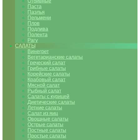
Отбивные
Паста
Паэлья
Пельмени
Плов
Подлива
Полента
Рагу
САЛАТЫ
Винегрет
Вегетарианские салаты
Греческий салат
Грибные салаты
Корейские салаты
Крабовый салат
Мясной салат
Рыбный салат
Салаты с курицей
Диетические салаты
Летние салаты
Салат из яиц
Овощные салаты
Острые салаты
Постные салаты
Простые салаты