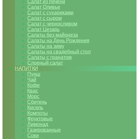
Салат из печени
Салат Оливье
Салат с сухариками
Салат с сыром
Салат с черносливом
Салат Цезарь
Салаты без майонеза
Салаты на День Рождения
Салаты на зиму
Салаты на свадебный стол
Салаты с гранатом
Слоеный салат
НАПИТКИ
Пунш
Чай
Кофе
Квас
Морс
Сбитень
Кисель
Компоты
Фруктовые
Лимонад
Газированные
Соки