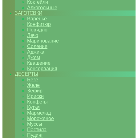
Коктейли
Алкогольные
ЗАГОТОВКИ
Варенье
Конфитюр
Повидло
Лечо
Маринование
Соление
Аджика
Джем
Квашение
Консервация
ДЕСЕРТЫ
Безе
Желе
Зефир
Ириски
Конфеты
Кутья
Мармелад
Мороженое
Муссы
Пастила
Пудинг