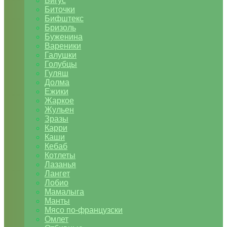
Бигус
Биточки
Бифштекс
Бризоль
Буженина
Вареники
Галушки
Голубцы
Гуляш
Долма
Ежики
Жаркое
Жульен
Зразы
Карри
Каши
Кебаб
Котлеты
Лазанья
Лангет
Лобио
Мамалыга
Манты
Мясо по-французски
Омлет