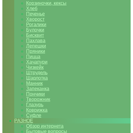
Корзиночки, кексы
Хлеб
Печенье
Хворост
Рогалики
Булочки
Бисквит
Пахлава
Лепешки
Пряники
Пицца
Хачапури
Чизкейк
Штрудель
Шарлотка
Манник
Запеканка
Пончики
Творожник
Глазурь
Коврижка
Суфле
РАЗНОЕ
Обзор интернета
Бытовые вопросы