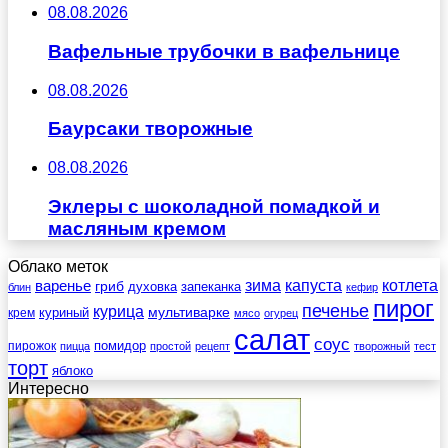
08.08.2026
Вафельные трубочки в вафельнице
08.08.2026
Баурсаки творожные
08.08.2026
Эклеры с шоколадной помадкой и
масляным кремом
Облако меток
зима
котлета
варенье
капуста
гриб
духовка
запеканка
блин
кефир
пирог
печенье
курица
мультиварке
куриный
крем
мясо
огурец
салат
соус
помидор
пирожок
пицца
простой
рецепт
творожный
тест
торт
яблоко
Интересно