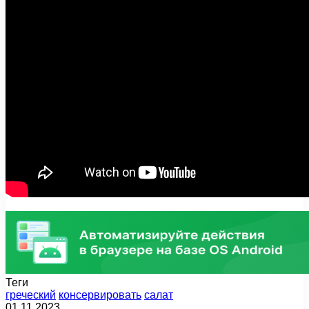
Теги
греческий
консервировать
салат
01.11.2023