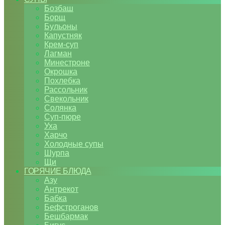
Бозбаш
Борщ
Бульоны
Капустняк
Крем-суп
Лагман
Минестроне
Окрошка
Похлебка
Рассольник
Свекольник
Солянка
Суп-пюре
Уха
Харчо
Холодные супы
Шурпа
Щи
ГОРЯЧИЕ БЛЮДА
Азу
Антрекот
Бабка
Бефстроганов
Бешбармак