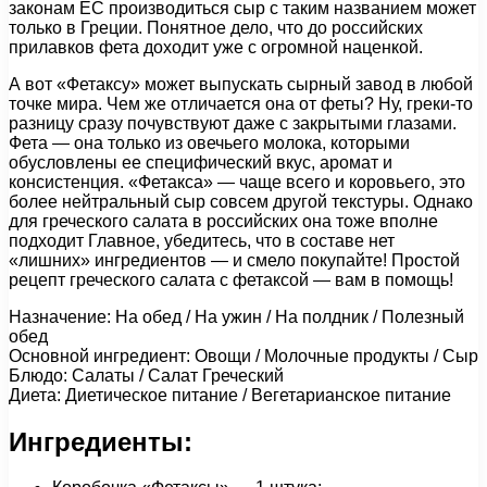
законам ЕС производиться сыр с таким названием может
только в Греции. Понятное дело, что до российских
прилавков фета доходит уже с огромной наценкой.
А вот «Фетаксу» может выпускать сырный завод в любой
точке мира. Чем же отличается она от феты? Ну, греки-то
разницу сразу почувствуют даже с закрытыми глазами.
Фета — она только из овечьего молока, которыми
обусловлены ее специфический вкус, аромат и
консистенция. «Фетакса» — чаще всего и коровьего, это
более нейтральный сыр совсем другой текстуры. Однако
для греческого салата в российских она тоже вполне
подходит Главное, убедитесь, что в составе нет
«лишних» ингредиентов — и смело покупайте! Простой
рецепт греческого салата с фетаксой — вам в помощь!
Назначение: На обед / На ужин / На полдник / Полезный
обед
Основной ингредиент: Овощи / Молочные продукты / Сыр
Блюдо: Салаты / Салат Греческий
Диета: Диетическое питание / Вегетарианское питание
Ингредиенты: