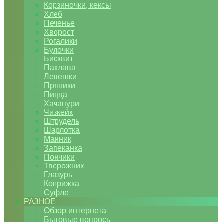
Корзиночки, кексы
Хлеб
Печенье
Хворост
Рогалики
Булочки
Бисквит
Пахлава
Лепешки
Пряники
Пицца
Хачапури
Чизкейк
Штрудель
Шарлотка
Манник
Запеканка
Пончики
Творожник
Глазурь
Коврижка
Суфле
РАЗНОЕ
Обзор интернета
Бытовые вопросы