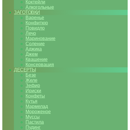
Коктейли
Алкогольные
ЗАГОТОВКИ
Варенье
Конфитюр
Повидло
Лечо
Маринование
Соление
Аджика
Джем
Квашение
Консервация
ДЕСЕРТЫ
Безе
Желе
Зефир
Ириски
Конфеты
Кутья
Мармелад
Мороженое
Муссы
Пастила
Пудинг