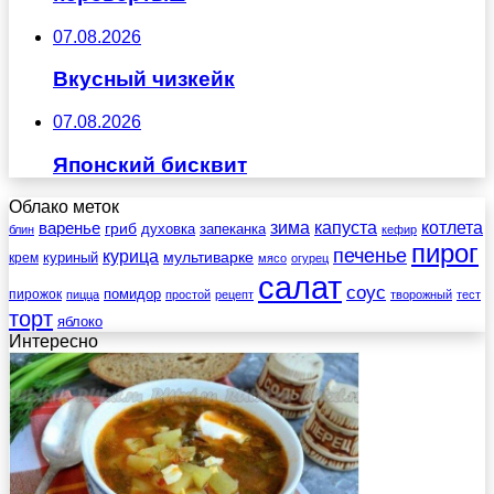
07.08.2026
Вкусный чизкейк
07.08.2026
Японский бисквит
Облако меток
зима
котлета
варенье
капуста
гриб
духовка
запеканка
блин
кефир
пирог
печенье
курица
мультиварке
куриный
крем
мясо
огурец
салат
соус
помидор
пирожок
пицца
простой
рецепт
творожный
тест
торт
яблоко
Интересно