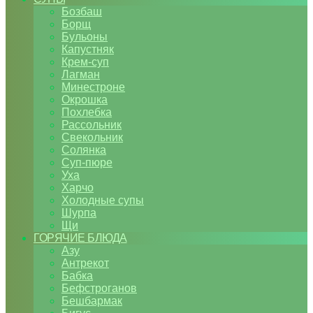
Бозбаш
Борщ
Бульоны
Капустняк
Крем-суп
Лагман
Минестроне
Окрошка
Похлебка
Рассольник
Свекольник
Солянка
Суп-пюре
Уха
Харчо
Холодные супы
Шурпа
Щи
ГОРЯЧИЕ БЛЮДА
Азу
Антрекот
Бабка
Бефстроганов
Бешбармак