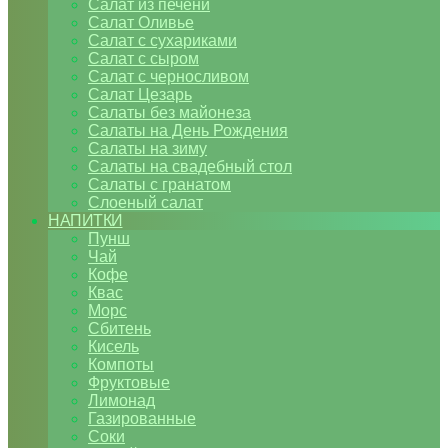
Салат из печени
Салат Оливье
Салат с сухариками
Салат с сыром
Салат с черносливом
Салат Цезарь
Салаты без майонеза
Салаты на День Рождения
Салаты на зиму
Салаты на свадебный стол
Салаты с гранатом
Слоеный салат
НАПИТКИ
Пунш
Чай
Кофе
Квас
Морс
Сбитень
Кисель
Компоты
Фруктовые
Лимонад
Газированные
Соки