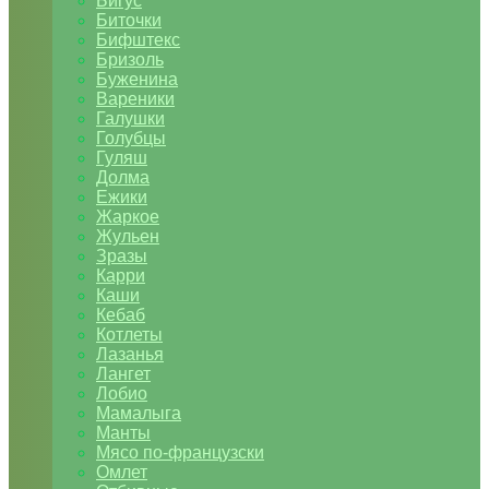
Бигус
Биточки
Бифштекс
Бризоль
Буженина
Вареники
Галушки
Голубцы
Гуляш
Долма
Ежики
Жаркое
Жульен
Зразы
Карри
Каши
Кебаб
Котлеты
Лазанья
Лангет
Лобио
Мамалыга
Манты
Мясо по-французски
Омлет