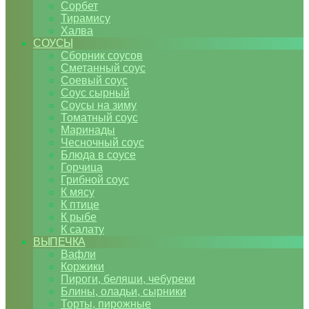
Сорбет
Тирамису
Халва
СОУСЫ
Сборник соусов
Сметанный соус
Соевый соус
Соус сырный
Соусы на зиму
Томатный соус
Маринады
Чесночный соус
Блюда в соусе
Горчица
Грибной соус
К мясу
К птице
К рыбе
К салату
ВЫПЕЧКА
Вафли
Коржики
Пироги, беляши, чебуреки
Блины, оладьи, сырники
Торты, пирожные