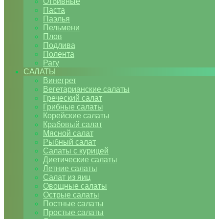
Отбивные
Паста
Паэлья
Пельмени
Плов
Подлива
Полента
Рагу
САЛАТЫ
Винегрет
Вегетарианские салаты
Греческий салат
Грибные салаты
Корейские салаты
Крабовый салат
Мясной салат
Рыбный салат
Салаты с курицей
Диетические салаты
Летние салаты
Салат из яиц
Овощные салаты
Острые салаты
Постные салаты
Простые салаты