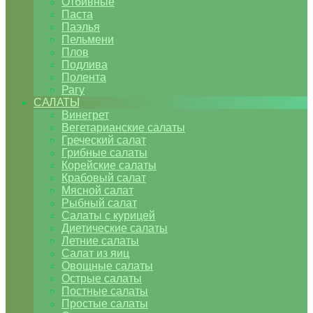
Отбивные
Паста
Паэлья
Пельмени
Плов
Подлива
Полента
Рагу
САЛАТЫ
Винегрет
Вегетарианские салаты
Греческий салат
Грибные салаты
Корейские салаты
Крабовый салат
Мясной салат
Рыбный салат
Салаты с курицей
Диетические салаты
Летние салаты
Салат из яиц
Овощные салаты
Острые салаты
Постные салаты
Простые салаты