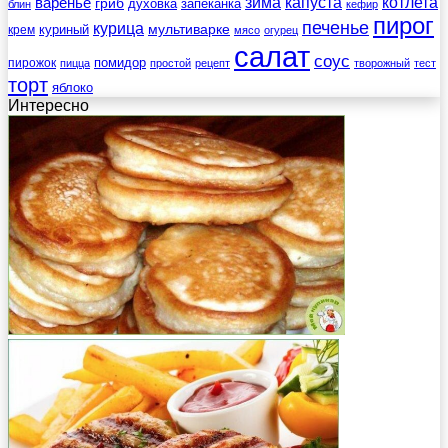
зима
котлета
варенье
капуста
гриб
духовка
запеканка
блин
кефир
пирог
печенье
курица
мультиварке
куриный
крем
мясо
огурец
салат
соус
помидор
пирожок
пицца
простой
рецепт
творожный
тест
торт
яблоко
Интересно