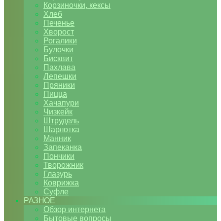
Корзиночки, кексы
Хлеб
Печенье
Хворост
Рогалики
Булочки
Бисквит
Пахлава
Лепешки
Пряники
Пицца
Хачапури
Чизкейк
Штрудель
Шарлотка
Манник
Запеканка
Пончики
Творожник
Глазурь
Коврижка
Суфле
РАЗНОЕ
Обзор интернета
Бытовые вопросы