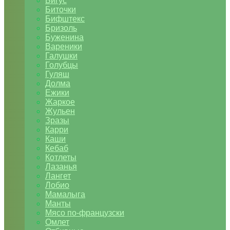
Бигус
Биточки
Бифштекс
Бризоль
Буженина
Вареники
Галушки
Голубцы
Гуляш
Долма
Ежики
Жаркое
Жульен
Зразы
Карри
Каши
Кебаб
Котлеты
Лазанья
Лангет
Лобио
Мамалыга
Манты
Мясо по-французски
Омлет