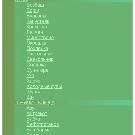
Бозбаш
Борщ
Бульоны
Капустняк
Крем-суп
Лагман
Минестроне
Окрошка
Похлебка
Рассольник
Свекольник
Солянка
Суп-пюре
Уха
Харчо
Холодные супы
Шурпа
Щи
ГОРЯЧИЕ БЛЮДА
Азу
Антрекот
Бабка
Бефстроганов
Бешбармак