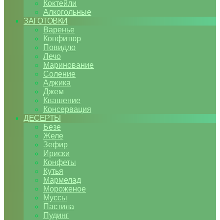
Коктейли
Алкогольные
ЗАГОТОВКИ
Варенье
Конфитюр
Повидло
Лечо
Маринование
Соление
Аджика
Джем
Квашение
Консервация
ДЕСЕРТЫ
Безе
Желе
Зефир
Ириски
Конфеты
Кутья
Мармелад
Мороженое
Муссы
Пастила
Пудинг