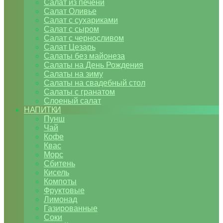
Салат из печени
Салат Оливье
Салат с сухариками
Салат с сыром
Салат с черносливом
Салат Цезарь
Салаты без майонеза
Салаты на День Рождения
Салаты на зиму
Салаты на свадебный стол
Салаты с гранатом
Слоеный салат
НАПИТКИ
Пунш
Чай
Кофе
Квас
Морс
Сбитень
Кисель
Компоты
Фруктовые
Лимонад
Газированные
Соки