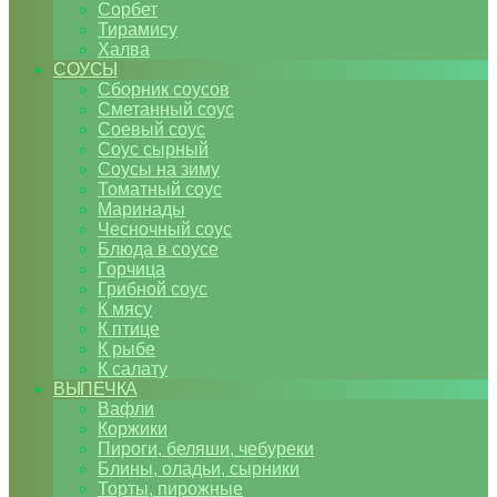
Сорбет
Тирамису
Халва
СОУСЫ
Сборник соусов
Сметанный соус
Соевый соус
Соус сырный
Соусы на зиму
Томатный соус
Маринады
Чесночный соус
Блюда в соусе
Горчица
Грибной соус
К мясу
К птице
К рыбе
К салату
ВЫПЕЧКА
Вафли
Коржики
Пироги, беляши, чебуреки
Блины, оладьи, сырники
Торты, пирожные