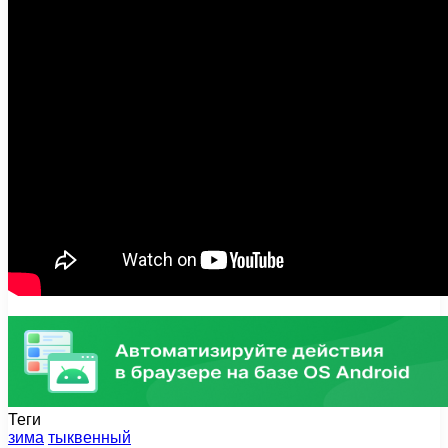
Теги
зима
тыквенный