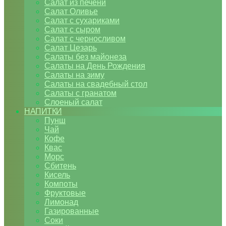
Салат из печени
Салат Оливье
Салат с сухариками
Салат с сыром
Салат с черносливом
Салат Цезарь
Салаты без майонеза
Салаты на День Рождения
Салаты на зиму
Салаты на свадебный стол
Салаты с гранатом
Слоеный салат
НАПИТКИ
Пунш
Чай
Кофе
Квас
Морс
Сбитень
Кисель
Компоты
Фруктовые
Лимонад
Газированные
Соки