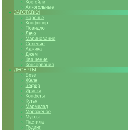
Коктейли
Алкогольные
ЗАГОТОВКИ
Варенье
Конфитюр
Повидло
Лечо
Маринование
Соление
Аджика
Джем
Квашение
Консервация
ДЕСЕРТЫ
Безе
Желе
Зефир
Ириски
Конфеты
Кутья
Мармелад
Мороженое
Муссы
Пастила
Пудинг