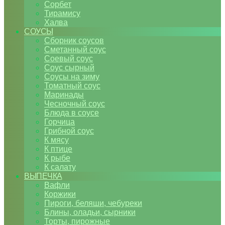
Сорбет
Тирамису
Халва
СОУСЫ
Сборник соусов
Сметанный соус
Соевый соус
Соус сырный
Соусы на зиму
Томатный соус
Маринады
Чесночный соус
Блюда в соусе
Горчица
Грибной соус
К мясу
К птице
К рыбе
К салату
ВЫПЕЧКА
Вафли
Коржики
Пироги, беляши, чебуреки
Блины, оладьи, сырники
Торты, пирожные