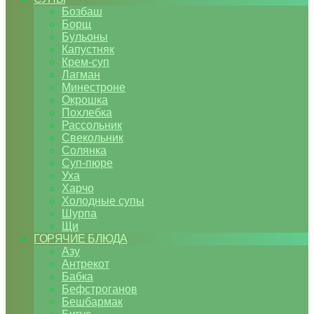
Бозбаш
Борщ
Бульоны
Капустняк
Крем-суп
Лагман
Минестроне
Окрошка
Похлебка
Рассольник
Свекольник
Солянка
Суп-пюре
Уха
Харчо
Холодные супы
Шурпа
Щи
ГОРЯЧИЕ БЛЮДА
Азу
Антрекот
Бабка
Бефстроганов
Бешбармак