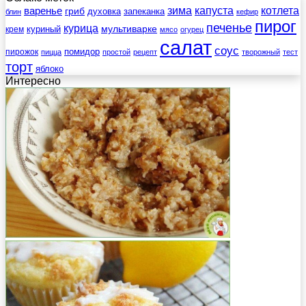
зима
котлета
варенье
капуста
гриб
духовка
запеканка
блин
кефир
пирог
печенье
курица
мультиварке
куриный
крем
мясо
огурец
салат
соус
помидор
пирожок
пицца
простой
рецепт
творожный
тест
торт
яблоко
Интересно