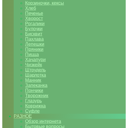
Корзиночки, кексы
Хлеб
Печенье
Хворост
Рогалики
Булочки
Бисквит
Пахлава
Лепешки
Пряники
Пицца
Хачапури
Чизкейк
Штрудель
Шарлотка
Манник
Запеканка
Пончики
Творожник
Глазурь
Коврижка
Суфле
РАЗНОЕ
Обзор интернета
Бытовые вопросы