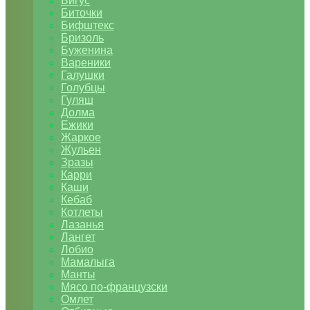
Бигус
Биточки
Бифштекс
Бризоль
Буженина
Вареники
Галушки
Голубцы
Гуляш
Долма
Ежики
Жаркое
Жульен
Зразы
Карри
Каши
Кебаб
Котлеты
Лазанья
Лангет
Лобио
Мамалыга
Манты
Мясо по-французски
Омлет