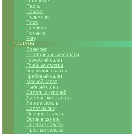
Отбивные
Паста
Паэлья
Пельмени
Плов
Подлива
Полента
Рагу
САЛАТЫ
Винегрет
Вегетарианские салаты
Греческий салат
Грибные салаты
Корейские салаты
Крабовый салат
Мясной салат
Рыбный салат
Салаты с курицей
Диетические салаты
Летние салаты
Салат из яиц
Овощные салаты
Острые салаты
Постные салаты
Простые салаты