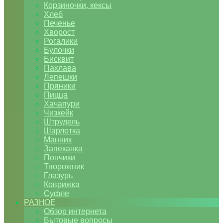
Корзиночки, кексы
Хлеб
Печенье
Хворост
Рогалики
Булочки
Бисквит
Пахлава
Лепешки
Пряники
Пицца
Хачапури
Чизкейк
Штрудель
Шарлотка
Манник
Запеканка
Пончики
Творожник
Глазурь
Коврижка
Суфле
РАЗНОЕ
Обзор интернета
Бытовые вопросы