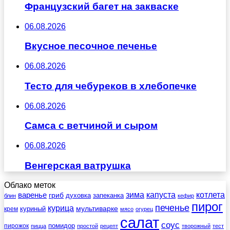
Французский багет на закваске
06.08.2026
Вкусное песочное печенье
06.08.2026
Тесто для чебуреков в хлебопечке
06.08.2026
Самса с ветчиной и сыром
06.08.2026
Венгерская ватрушка
Облако меток
зима
котлета
варенье
капуста
гриб
духовка
запеканка
блин
кефир
пирог
печенье
курица
мультиварке
куриный
крем
мясо
огурец
салат
соус
помидор
пирожок
пицца
простой
рецепт
творожный
тест