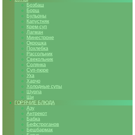
Бозбаш
Борщ
Бульоны
Капустняк
Крем-суп
Лагман
Минестроне
Окрошка
Похлебка
Рассольник
Свекольник
Солянка
Суп-пюре
Уха
Харчо
Холодные супы
Шурпа
Щи
ГОРЯЧИЕ БЛЮДА
Азу
Антрекот
Бабка
Бефстроганов
Бешбармак