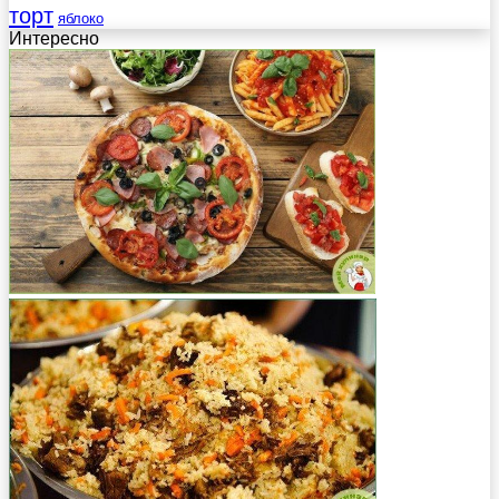
торт
яблоко
Интересно