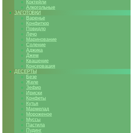
Коктейли
Алкогольные
ЗАГОТОВКИ
Варенье
Конфитюр
Повидло
Лечо
Маринование
Соление
Аджика
Джем
Квашение
Консервация
ДЕСЕРТЫ
Безе
Желе
Зефир
Ириски
Конфеты
Кутья
Мармелад
Мороженое
Муссы
Пастила
Пудинг