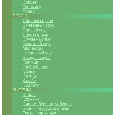
Сорбет
Тирамису
Халва
СОУСЫ
Сборник соусов
Сметанный соус
Соевый соус
Соус сырный
Соусы на зиму
Томатный соус
Маринады
Чесночный соус
Блюда в соусе
Горчица
Грибной соус
К мясу
К птице
К рыбе
К салату
ВЫПЕЧКА
Вафли
Коржики
Пироги, беляши, чебуреки
Блины, оладьи, сырники
Торты, пирожные