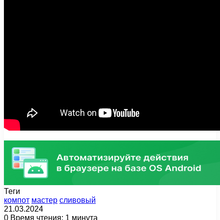
Теги
компот
мастер
сливовый
21.03.2024
0
Время чтения: 1 минута