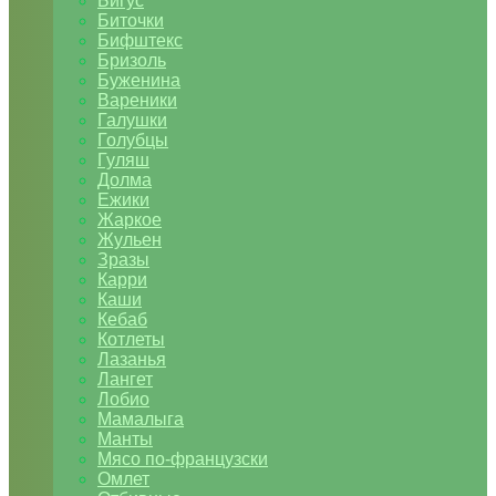
Бигус
Биточки
Бифштекс
Бризоль
Буженина
Вареники
Галушки
Голубцы
Гуляш
Долма
Ежики
Жаркое
Жульен
Зразы
Карри
Каши
Кебаб
Котлеты
Лазанья
Лангет
Лобио
Мамалыга
Манты
Мясо по-французски
Омлет