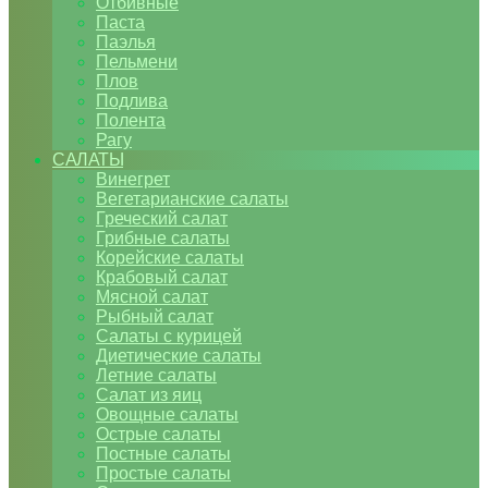
Отбивные
Паста
Паэлья
Пельмени
Плов
Подлива
Полента
Рагу
САЛАТЫ
Винегрет
Вегетарианские салаты
Греческий салат
Грибные салаты
Корейские салаты
Крабовый салат
Мясной салат
Рыбный салат
Салаты с курицей
Диетические салаты
Летние салаты
Салат из яиц
Овощные салаты
Острые салаты
Постные салаты
Простые салаты