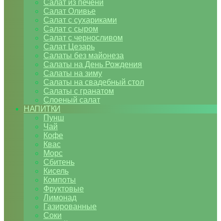
Салат из печени
Салат Оливье
Салат с сухариками
Салат с сыром
Салат с черносливом
Салат Цезарь
Салаты без майонеза
Салаты на День Рождения
Салаты на зиму
Салаты на свадебный стол
Салаты с гранатом
Слоеный салат
НАПИТКИ
Пунш
Чай
Кофе
Квас
Морс
Сбитень
Кисель
Компоты
Фруктовые
Лимонад
Газированные
Соки