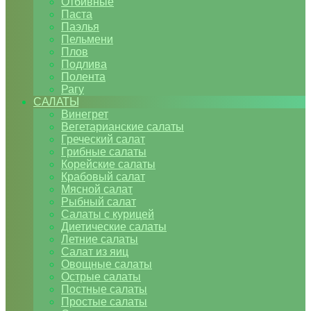
Отбивные
Паста
Паэлья
Пельмени
Плов
Подлива
Полента
Рагу
САЛАТЫ
Винегрет
Вегетарианские салаты
Греческий салат
Грибные салаты
Корейские салаты
Крабовый салат
Мясной салат
Рыбный салат
Салаты с курицей
Диетические салаты
Летние салаты
Салат из яиц
Овощные салаты
Острые салаты
Постные салаты
Простые салаты