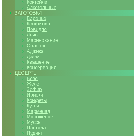
Коктейли
Алкогольные
ЗАГОТОВКИ
Варенье
Конфитюр
Повидло
Лечо
Маринование
Соление
Аджика
Джем
Квашение
Консервация
ДЕСЕРТЫ
Безе
Желе
Зефир
Ириски
Конфеты
Кутья
Мармелад
Мороженое
Муссы
Пастила
Пудинг