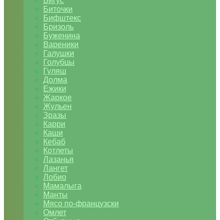
Бигус
Биточки
Бифштекс
Бризоль
Буженина
Вареники
Галушки
Голубцы
Гуляш
Долма
Ежики
Жаркое
Жульен
Зразы
Карри
Каши
Кебаб
Котлеты
Лазанья
Лангет
Лобио
Мамалыга
Манты
Мясо по-французски
Омлет