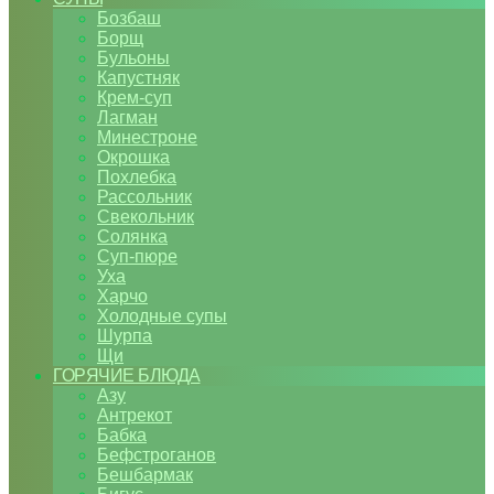
Бозбаш
Борщ
Бульоны
Капустняк
Крем-суп
Лагман
Минестроне
Окрошка
Похлебка
Рассольник
Свекольник
Солянка
Суп-пюре
Уха
Харчо
Холодные супы
Шурпа
Щи
ГОРЯЧИЕ БЛЮДА
Азу
Антрекот
Бабка
Бефстроганов
Бешбармак