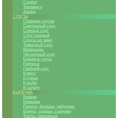
Сорбет
Тирамису
Халва
СОУСЫ
Сборник соусов
Сметанный соус
Соевый соус
Соус сырный
Соусы на зиму
Томатный соус
Маринады
Чесночный соус
Блюда в соусе
Горчица
Грибной соус
К мясу
К птице
К рыбе
К салату
ВЫПЕЧКА
Вафли
Коржики
Пироги, беляши, чебуреки
Блины, оладьи, сырники
Торты, пирожные