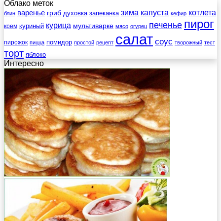
Облако меток
зима
котлета
варенье
капуста
гриб
духовка
запеканка
блин
кефир
пирог
печенье
курица
мультиварке
куриный
крем
мясо
огурец
салат
соус
помидор
пирожок
пицца
простой
рецепт
творожный
тест
торт
яблоко
Интересно