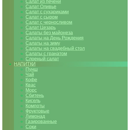
Салат из печени
Салат Оливье
Салат с сухариками
Салат с сыром
Салат с черносливом
Салат Цезарь
Салаты без майонеза
Салаты на День Рождения
Салаты на зиму
Салаты на свадебный стол
Салаты с гранатом
Слоеный салат
НАПИТКИ
Пунш
Чай
Кофе
Квас
Морс
Сбитень
Кисель
Компоты
Фруктовые
Лимонад
Газированные
Соки