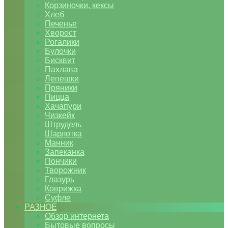
Корзиночки, кексы
Хлеб
Печенье
Хворост
Рогалики
Булочки
Бисквит
Пахлава
Лепешки
Пряники
Пицца
Хачапури
Чизкейк
Штрудель
Шарлотка
Манник
Запеканка
Пончики
Творожник
Глазурь
Коврижка
Суфле
РАЗНОЕ
Обзор интернета
Бытовые вопросы