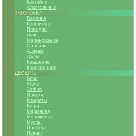
Коктейли
Алкогольные
ЗАГОТОВКИ
Варенье
Конфитюр
Повидло
Лечо
Маринование
Соление
Аджика
Джем
Квашение
Консервация
ДЕСЕРТЫ
Безе
Желе
Зефир
Ириски
Конфеты
Кутья
Мармелад
Мороженое
Муссы
Пастила
Пудинг