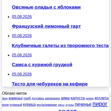
Овсяные оладьи с яблоками
05.08.2026
Французский лимонный тарт
05.08.2026
Клубничные галеты из творожного теста
05.08.2026
Самса с куриной грудкой
05.08.2026
Тесто для чебуреков на кефире
Облако меток
зима
котлета
варенье
капуста
гриб
духовка
запеканка
блин
кефир
пирог
печенье
курица
мультиварке
куриный
крем
мясо
огурец