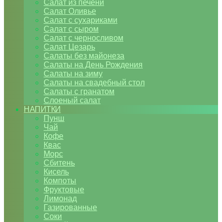
Салат из печени
Салат Оливье
Салат с сухариками
Салат с сыром
Салат с черносливом
Салат Цезарь
Салаты без майонеза
Салаты на День Рождения
Салаты на зиму
Салаты на свадебный стол
Салаты с гранатом
Слоеный салат
НАПИТКИ
Пунш
Чай
Кофе
Квас
Морс
Сбитень
Кисель
Компоты
Фруктовые
Лимонад
Газированные
Соки