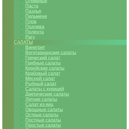
Отбивные
Паста
Паэлья
Пельмени
Плов
Подлива
Полента
Рагу
САЛАТЫ
Винегрет
Вегетарианские салаты
Греческий салат
Грибные салаты
Корейские салаты
Крабовый салат
Мясной салат
Рыбный салат
Салаты с курицей
Диетические салаты
Летние салаты
Салат из яиц
Овощные салаты
Острые салаты
Постные салаты
Простые салаты