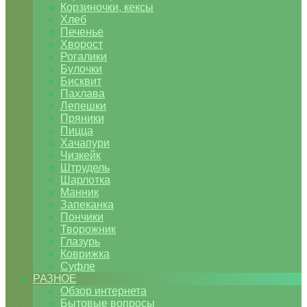
Корзиночки, кексы
Хлеб
Печенье
Хворост
Рогалики
Булочки
Бисквит
Пахлава
Лепешки
Пряники
Пицца
Хачапури
Чизкейк
Штрудель
Шарлотка
Манник
Запеканка
Пончики
Творожник
Глазурь
Коврижка
Суфле
РАЗНОЕ
Обзор интернета
Бытовые вопросы