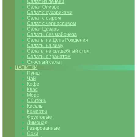
Салат из печени
Салат Оливье
Салат с сухариками
Салат с сыром
Салат с черносливом
Салат Цезарь
Салаты без майонеза
Салаты на День Рождения
Салаты на зиму
Салаты на свадебный стол
Салаты с гранатом
Слоеный салат
НАПИТКИ
Пунш
Чай
Кофе
Квас
Морс
Сбитень
Кисель
Компоты
Фруктовые
Лимонад
Газированные
Соки