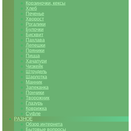
Корзиночки, кексы
Хлеб
Печенье
Хворост
Рогалики
Булочки
Бисквит
Пахлава
Лепешки
Пряники
Пицца
Хачапури
Чизкейк
Штрудель
Шарлотка
Манник
Запеканка
Пончики
Творожник
Глазурь
Коврижка
Суфле
РАЗНОЕ
Обзор интернета
Бытовые вопросы