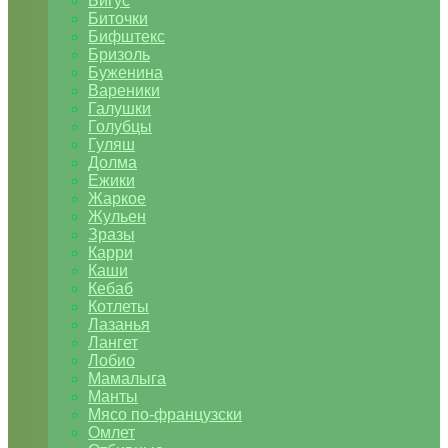
Бигус
Биточки
Бифштекс
Бризоль
Буженина
Вареники
Галушки
Голубцы
Гуляш
Долма
Ежики
Жаркое
Жульен
Зразы
Карри
Каши
Кебаб
Котлеты
Лазанья
Лангет
Лобио
Мамалыга
Манты
Мясо по-французски
Омлет