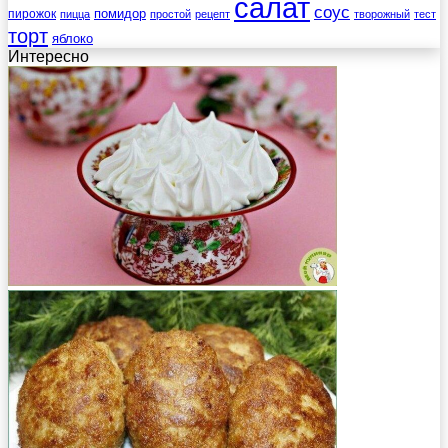
салат
соус
помидор
пирожок
пицца
простой
рецепт
творожный
тест
торт
яблоко
Интересно