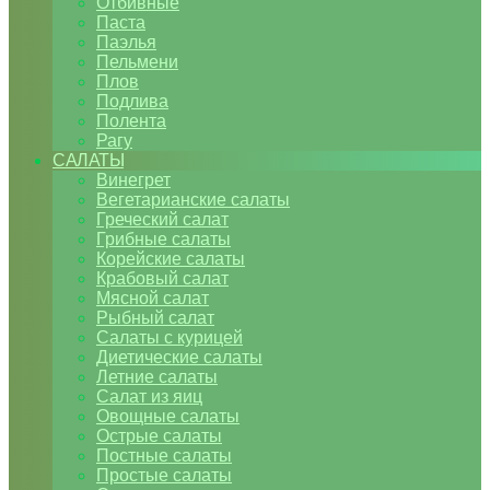
Отбивные
Паста
Паэлья
Пельмени
Плов
Подлива
Полента
Рагу
САЛАТЫ
Винегрет
Вегетарианские салаты
Греческий салат
Грибные салаты
Корейские салаты
Крабовый салат
Мясной салат
Рыбный салат
Салаты с курицей
Диетические салаты
Летние салаты
Салат из яиц
Овощные салаты
Острые салаты
Постные салаты
Простые салаты