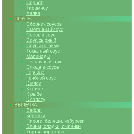
Сорбет
Тирамису
Халва
СОУСЫ
Сборник соусов
Сметанный соус
Соевый соус
Соус сырный
Соусы на зиму
Томатный соус
Маринады
Чесночный соус
Блюда в соусе
Горчица
Грибной соус
К мясу
К птице
К рыбе
К салату
ВЫПЕЧКА
Вафли
Коржики
Пироги, беляши, чебуреки
Блины, оладьи, сырники
Торты, пирожные