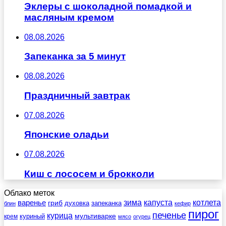
Эклеры с шоколадной помадкой и
масляным кремом
08.08.2026
Запеканка за 5 минут
08.08.2026
Праздничный завтрак
07.08.2026
Японские оладьи
07.08.2026
Киш с лососем и брокколи
Облако меток
зима
котлета
варенье
капуста
гриб
духовка
запеканка
блин
кефир
пирог
печенье
курица
мультиварке
куриный
крем
мясо
огурец