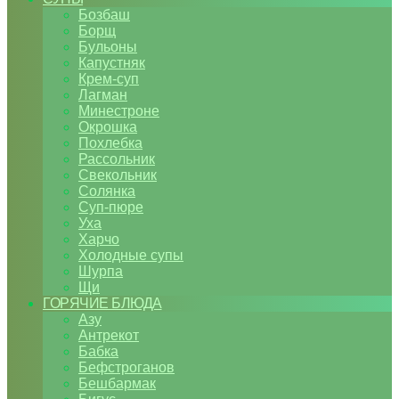
Бозбаш
Борщ
Бульоны
Капустняк
Крем-суп
Лагман
Минестроне
Окрошка
Похлебка
Рассольник
Свекольник
Солянка
Суп-пюре
Уха
Харчо
Холодные супы
Шурпа
Щи
ГОРЯЧИЕ БЛЮДА
Азу
Антрекот
Бабка
Бефстроганов
Бешбармак