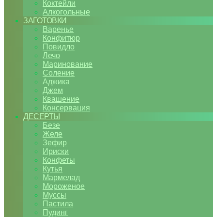
Коктейли
Алкогольные
ЗАГОТОВКИ
Варенье
Конфитюр
Повидло
Лечо
Маринование
Соление
Аджика
Джем
Квашение
Консервация
ДЕСЕРТЫ
Безе
Желе
Зефир
Ириски
Конфеты
Кутья
Мармелад
Мороженое
Муссы
Пастила
Пудинг