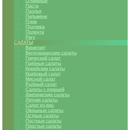
Отбивные
Паста
Паэлья
Пельмени
Плов
Подлива
Полента
Рагу
САЛАТЫ
Винегрет
Вегетарианские салаты
Греческий салат
Грибные салаты
Корейские салаты
Крабовый салат
Мясной салат
Рыбный салат
Салаты с курицей
Диетические салаты
Летние салаты
Салат из яиц
Овощные салаты
Острые салаты
Постные салаты
Простые салаты