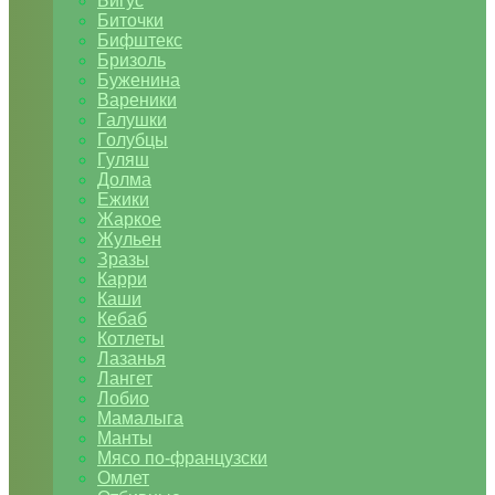
Бигус
Биточки
Бифштекс
Бризоль
Буженина
Вареники
Галушки
Голубцы
Гуляш
Долма
Ежики
Жаркое
Жульен
Зразы
Карри
Каши
Кебаб
Котлеты
Лазанья
Лангет
Лобио
Мамалыга
Манты
Мясо по-французски
Омлет