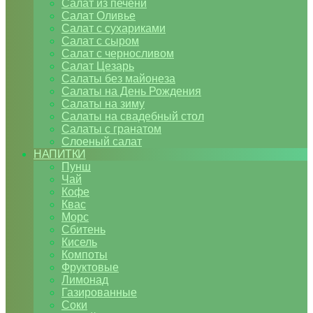
Салат из печени
Салат Оливье
Салат с сухариками
Салат с сыром
Салат с черносливом
Салат Цезарь
Салаты без майонеза
Салаты на День Рождения
Салаты на зиму
Салаты на свадебный стол
Салаты с гранатом
Слоеный салат
НАПИТКИ
Пунш
Чай
Кофе
Квас
Морс
Сбитень
Кисель
Компоты
Фруктовые
Лимонад
Газированные
Соки