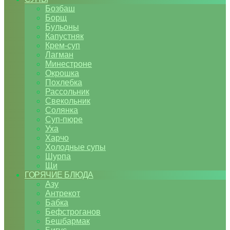
Бозбаш
Борщ
Бульоны
Капустняк
Крем-суп
Лагман
Минестроне
Окрошка
Похлебка
Рассольник
Свекольник
Солянка
Суп-пюре
Уха
Харчо
Холодные супы
Шурпа
Щи
ГОРЯЧИЕ БЛЮДА
Азу
Антрекот
Бабка
Бефстроганов
Бешбармак