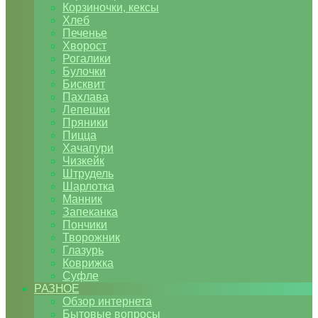
Корзиночки, кексы
Хлеб
Печенье
Хворост
Рогалики
Булочки
Бисквит
Пахлава
Лепешки
Пряники
Пицца
Хачапури
Чизкейк
Штрудель
Шарлотка
Манник
Запеканка
Пончики
Творожник
Глазурь
Коврижка
Суфле
РАЗНОЕ
Обзор интернета
Бытовые вопросы