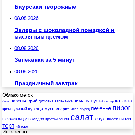
Баурсаки творожные
08.08.2026
Эклеры с шоколадной помадкой и
масляным кремом
08.08.2026
Запеканка за 5 минут
08.08.2026
Праздничный завтрак
Облако меток
зима
котлета
варенье
капуста
гриб
духовка
запеканка
блин
кефир
пирог
печенье
курица
мультиварке
куриный
крем
мясо
огурец
салат
соус
помидор
пирожок
пицца
простой
рецепт
творожный
тест
торт
яблоко
Интересно