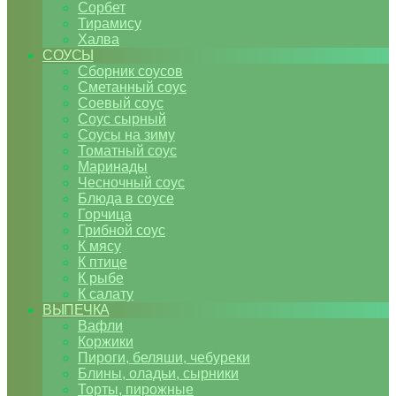
Сорбет
Тирамису
Халва
СОУСЫ
Сборник соусов
Сметанный соус
Соевый соус
Соус сырный
Соусы на зиму
Томатный соус
Маринады
Чесночный соус
Блюда в соусе
Горчица
Грибной соус
К мясу
К птице
К рыбе
К салату
ВЫПЕЧКА
Вафли
Коржики
Пироги, беляши, чебуреки
Блины, оладьи, сырники
Торты, пирожные