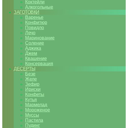
Коктейли
Алкогольные
ЗАГОТОВКИ
Варенье
Конфитюр
Повидло
Лечо
Маринование
Соление
Аджика
Джем
Квашение
Консервация
ДЕСЕРТЫ
Безе
Желе
Зефир
Ириски
Конфеты
Кутья
Мармелад
Мороженое
Муссы
Пастила
Пудинг