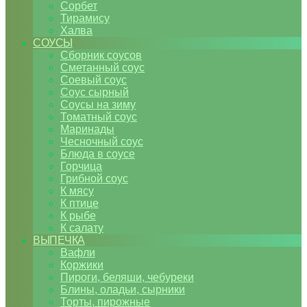
Сорбет
Тирамису
Халва
СОУСЫ
Сборник соусов
Сметанный соус
Соевый соус
Соус сырный
Соусы на зиму
Томатный соус
Маринады
Чесночный соус
Блюда в соусе
Горчица
Грибной соус
К мясу
К птице
К рыбе
К салату
ВЫПЕЧКА
Вафли
Коржики
Пироги, беляши, чебуреки
Блины, оладьи, сырники
Торты, пирожные