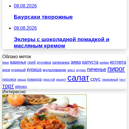
08.08.2026
Баурсаки творожные
08.08.2026
Эклеры с шоколадной помадкой и
масляным кремом
Облако меток
зима
котлета
варенье
капуста
гриб
духовка
запеканка
блин
кефир
пирог
печенье
курица
мультиварке
куриный
крем
мясо
огурец
салат
соус
помидор
пирожок
пицца
простой
рецепт
творожный
тест
торт
яблоко
Интересно