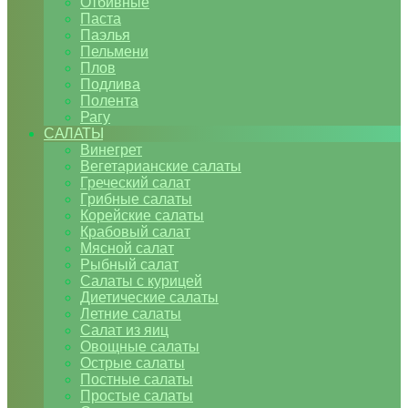
Отбивные
Паста
Паэлья
Пельмени
Плов
Подлива
Полента
Рагу
САЛАТЫ
Винегрет
Вегетарианские салаты
Греческий салат
Грибные салаты
Корейские салаты
Крабовый салат
Мясной салат
Рыбный салат
Салаты с курицей
Диетические салаты
Летние салаты
Салат из яиц
Овощные салаты
Острые салаты
Постные салаты
Простые салаты