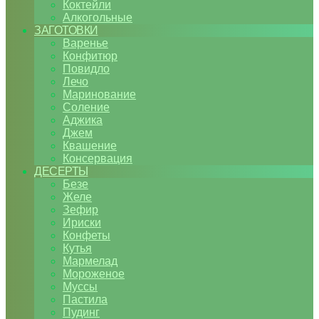
Коктейли
Алкогольные
ЗАГОТОВКИ
Варенье
Конфитюр
Повидло
Лечо
Маринование
Соление
Аджика
Джем
Квашение
Консервация
ДЕСЕРТЫ
Безе
Желе
Зефир
Ириски
Конфеты
Кутья
Мармелад
Мороженое
Муссы
Пастила
Пудинг