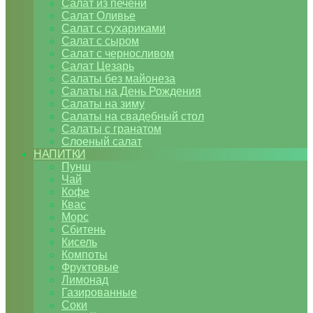
Салат из печени
Салат Оливье
Салат с сухариками
Салат с сыром
Салат с черносливом
Салат Цезарь
Салаты без майонеза
Салаты на День Рождения
Салаты на зиму
Салаты на свадебный стол
Салаты с гранатом
Слоеный салат
НАПИТКИ
Пунш
Чай
Кофе
Квас
Морс
Сбитень
Кисель
Компоты
Фруктовые
Лимонад
Газированные
Соки