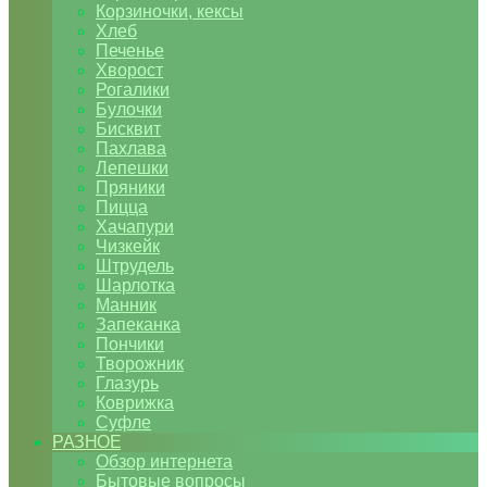
Корзиночки, кексы
Хлеб
Печенье
Хворост
Рогалики
Булочки
Бисквит
Пахлава
Лепешки
Пряники
Пицца
Хачапури
Чизкейк
Штрудель
Шарлотка
Манник
Запеканка
Пончики
Творожник
Глазурь
Коврижка
Суфле
РАЗНОЕ
Обзор интернета
Бытовые вопросы