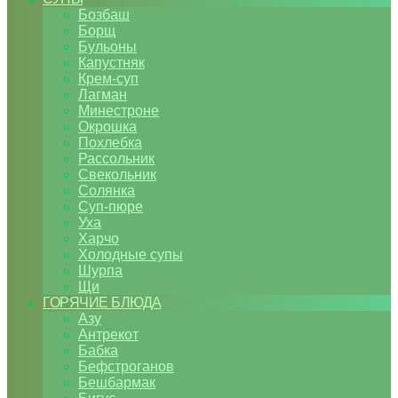
Бозбаш
Борщ
Бульоны
Капустняк
Крем-суп
Лагман
Минестроне
Окрошка
Похлебка
Рассольник
Свекольник
Солянка
Суп-пюре
Уха
Харчо
Холодные супы
Шурпа
Щи
ГОРЯЧИЕ БЛЮДА
Азу
Антрекот
Бабка
Бефстроганов
Бешбармак