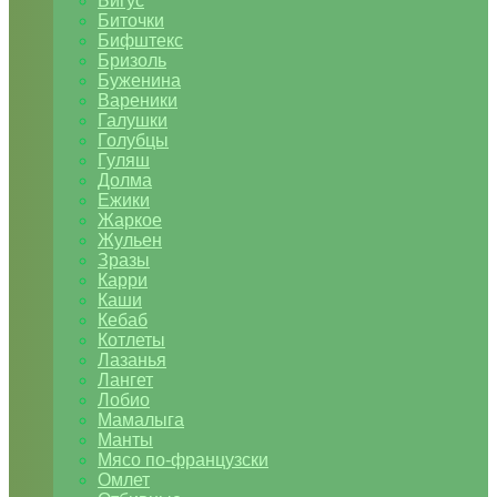
Бигус
Биточки
Бифштекс
Бризоль
Буженина
Вареники
Галушки
Голубцы
Гуляш
Долма
Ежики
Жаркое
Жульен
Зразы
Карри
Каши
Кебаб
Котлеты
Лазанья
Лангет
Лобио
Мамалыга
Манты
Мясо по-французски
Омлет