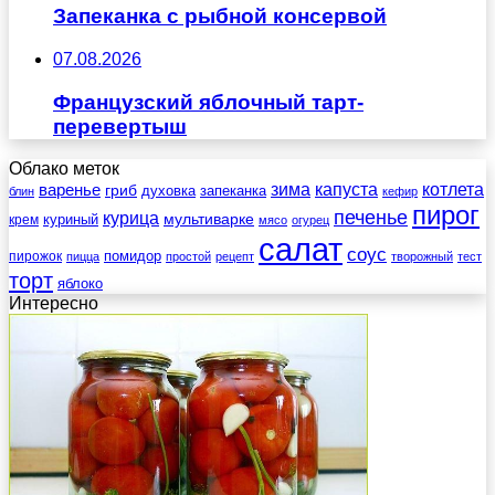
Запеканка с рыбной консервой
07.08.2026
Французский яблочный тарт-
перевертыш
Облако меток
зима
котлета
варенье
капуста
гриб
духовка
запеканка
блин
кефир
пирог
печенье
курица
мультиварке
куриный
крем
мясо
огурец
салат
соус
помидор
пирожок
пицца
простой
рецепт
творожный
тест
торт
яблоко
Интересно