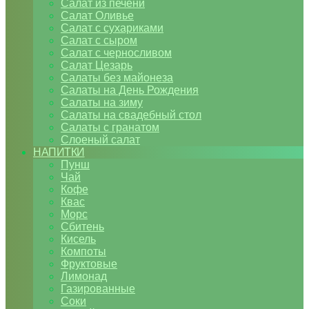
Салат из печени
Салат Оливье
Салат с сухариками
Салат с сыром
Салат с черносливом
Салат Цезарь
Салаты без майонеза
Салаты на День Рождения
Салаты на зиму
Салаты на свадебный стол
Салаты с гранатом
Слоеный салат
НАПИТКИ
Пунш
Чай
Кофе
Квас
Морс
Сбитень
Кисель
Компоты
Фруктовые
Лимонад
Газированные
Соки