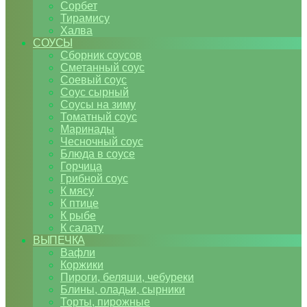
Сорбет
Тирамису
Халва
СОУСЫ
Сборник соусов
Сметанный соус
Соевый соус
Соус сырный
Соусы на зиму
Томатный соус
Маринады
Чесночный соус
Блюда в соусе
Горчица
Грибной соус
К мясу
К птице
К рыбе
К салату
ВЫПЕЧКА
Вафли
Коржики
Пироги, беляши, чебуреки
Блины, оладьи, сырники
Торты, пирожные