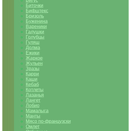
Бигус
Биточки
Бифштекс
Бризоль
Буженина
Вареники
Галушки
Голубцы
Гуляш
Долма
Ежики
Жаркое
Жульен
Зразы
Карри
Каши
Кебаб
Котлеты
Лазанья
Лангет
Лобио
Мамалыга
Манты
Мясо по-французски
Омлет