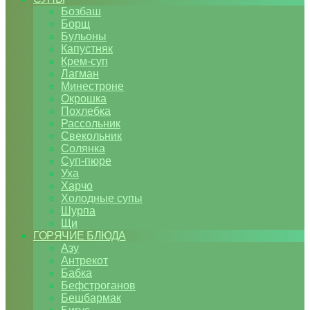
Бозбаш
Борщ
Бульоны
Капустняк
Крем-суп
Лагман
Минестроне
Окрошка
Похлебка
Рассольник
Свекольник
Солянка
Суп-пюре
Уха
Харчо
Холодные супы
Шурпа
Щи
ГОРЯЧИЕ БЛЮДА
Азу
Антрекот
Бабка
Бефстроганов
Бешбармак