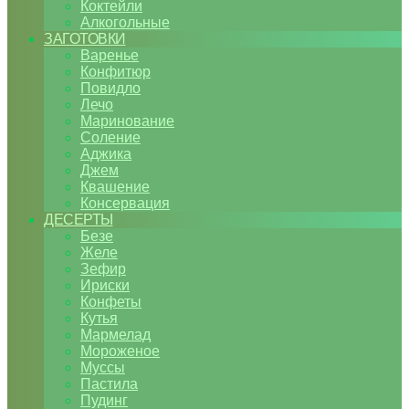
Коктейли
Алкогольные
ЗАГОТОВКИ
Варенье
Конфитюр
Повидло
Лечо
Маринование
Соление
Аджика
Джем
Квашение
Консервация
ДЕСЕРТЫ
Безе
Желе
Зефир
Ириски
Конфеты
Кутья
Мармелад
Мороженое
Муссы
Пастила
Пудинг