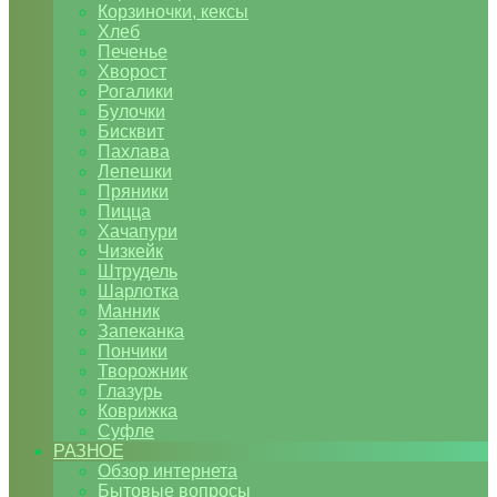
Корзиночки, кексы
Хлеб
Печенье
Хворост
Рогалики
Булочки
Бисквит
Пахлава
Лепешки
Пряники
Пицца
Хачапури
Чизкейк
Штрудель
Шарлотка
Манник
Запеканка
Пончики
Творожник
Глазурь
Коврижка
Суфле
РАЗНОЕ
Обзор интернета
Бытовые вопросы