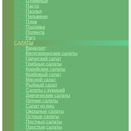
Отбивные
Паста
Паэлья
Пельмени
Плов
Подлива
Полента
Рагу
САЛАТЫ
Винегрет
Вегетарианские салаты
Греческий салат
Грибные салаты
Корейские салаты
Крабовый салат
Мясной салат
Рыбный салат
Салаты с курицей
Диетические салаты
Летние салаты
Салат из яиц
Овощные салаты
Острые салаты
Постные салаты
Простые салаты