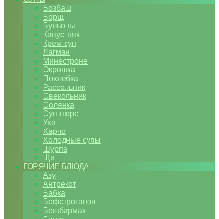
Бозбаш
Борщ
Бульоны
Капустняк
Крем-суп
Лагман
Минестроне
Окрошка
Похлебка
Рассольник
Свекольник
Солянка
Суп-пюре
Уха
Харчо
Холодные супы
Шурпа
Щи
ГОРЯЧИЕ БЛЮДА
Азу
Антрекот
Бабка
Бефстроганов
Бешбармак