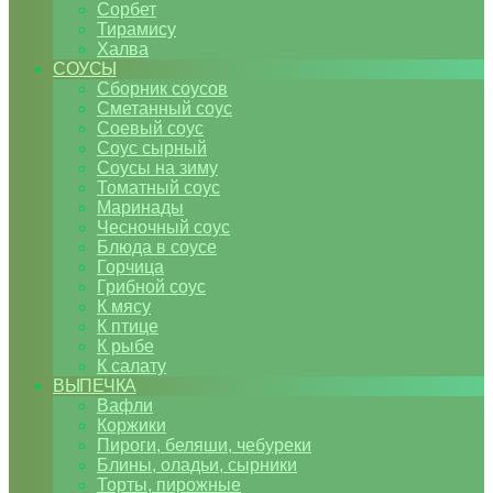
Сорбет
Тирамису
Халва
СОУСЫ
Сборник соусов
Сметанный соус
Соевый соус
Соус сырный
Соусы на зиму
Томатный соус
Маринады
Чесночный соус
Блюда в соусе
Горчица
Грибной соус
К мясу
К птице
К рыбе
К салату
ВЫПЕЧКА
Вафли
Коржики
Пироги, беляши, чебуреки
Блины, оладьи, сырники
Торты, пирожные