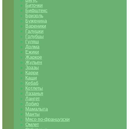
Бигус
Биточки
Бифштекс
Бризоль
Буженина
Вареники
Галушки
Голубцы
Гуляш
Долма
Ежики
Жаркое
Жульен
Зразы
Карри
Каши
Кебаб
Котлеты
Лазанья
Лангет
Лобио
Мамалыга
Манты
Мясо по-французски
Омлет