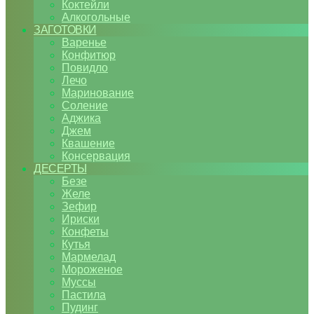
Коктейли
Алкогольные
ЗАГОТОВКИ
Варенье
Конфитюр
Повидло
Лечо
Маринование
Соление
Аджика
Джем
Квашение
Консервация
ДЕСЕРТЫ
Безе
Желе
Зефир
Ириски
Конфеты
Кутья
Мармелад
Мороженое
Муссы
Пастила
Пудинг