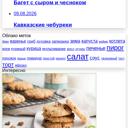
Багет с сыром и чесноком
09.08.2026
Кавказские чебуреки
Облако меток
зима
котлета
варенье
капуста
гриб
духовка
запеканка
блин
кефир
пирог
печенье
курица
мультиварке
куриный
крем
мясо
огурец
салат
соус
помидор
пирожок
пицца
простой
рецепт
творожный
тест
торт
яблоко
Интересно