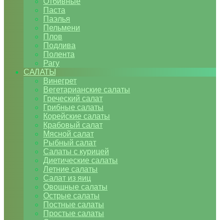
Отбивные
Паста
Паэлья
Пельмени
Плов
Подлива
Полента
Рагу
САЛАТЫ
Винегрет
Вегетарианские салаты
Греческий салат
Грибные салаты
Корейские салаты
Крабовый салат
Мясной салат
Рыбный салат
Салаты с курицей
Диетические салаты
Летние салаты
Салат из яиц
Овощные салаты
Острые салаты
Постные салаты
Простые салаты