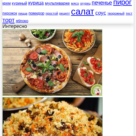
пирог
печенье
курица
мультиварке
куриный
крем
мясо
огурец
салат
соус
помидор
пирожок
пицца
простой
рецепт
творожный
тест
торт
яблоко
Интересно