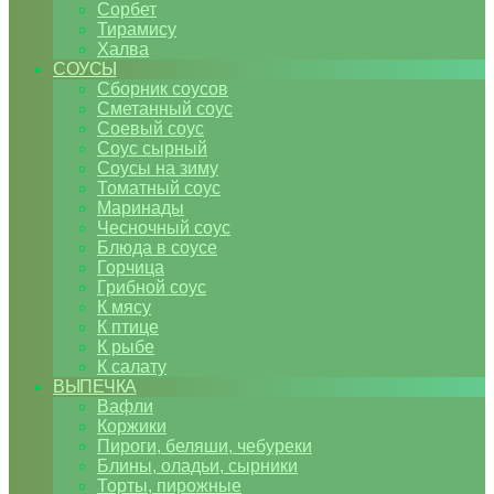
Сорбет
Тирамису
Халва
СОУСЫ
Сборник соусов
Сметанный соус
Соевый соус
Соус сырный
Соусы на зиму
Томатный соус
Маринады
Чесночный соус
Блюда в соусе
Горчица
Грибной соус
К мясу
К птице
К рыбе
К салату
ВЫПЕЧКА
Вафли
Коржики
Пироги, беляши, чебуреки
Блины, оладьи, сырники
Торты, пирожные