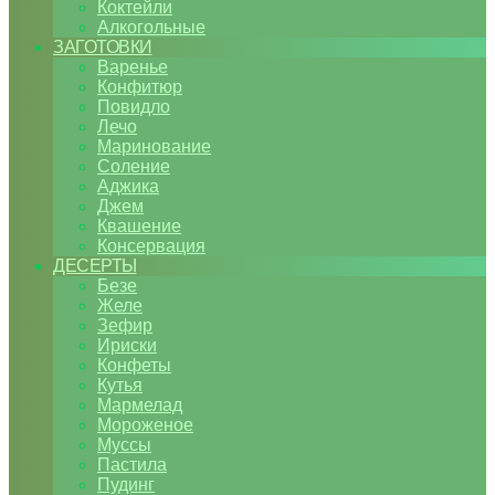
Коктейли
Алкогольные
ЗАГОТОВКИ
Варенье
Конфитюр
Повидло
Лечо
Маринование
Соление
Аджика
Джем
Квашение
Консервация
ДЕСЕРТЫ
Безе
Желе
Зефир
Ириски
Конфеты
Кутья
Мармелад
Мороженое
Муссы
Пастила
Пудинг