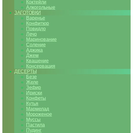
Коктейли
Алкогольные
ЗАГОТОВКИ
Варенье
Конфитюр
Повидло
Лечо
Маринование
Соление
Аджика
Джем
Квашение
Консервация
ДЕСЕРТЫ
Безе
Желе
Зефир
Ириски
Конфеты
Кутья
Мармелад
Мороженое
Муссы
Пастила
Пудинг