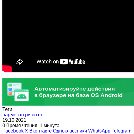
Теги
пармезан
ризотто
19.10.2021
0
Время чтения: 1 минута
Facebook
X
Вконтакте
Одноклассники
WhatsApp
Telegram