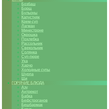
Бозбаш
Борщ
Бульоны
Капустняк
Крем-суп
Лагман
Минестроне
Окрошка
Похлебка
Рассольник
Свекольник
Солянка
Суп-пюре
Уха
Харчо
Холодные супы
Шурпа
Щи
ГОРЯЧИЕ БЛЮДА
Азу
Антрекот
Бабка
Бефстроганов
Бешбармак