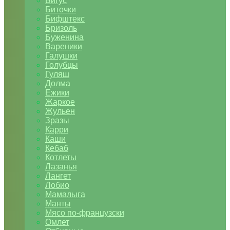
Бигус
Биточки
Бифштекс
Бризоль
Буженина
Вареники
Галушки
Голубцы
Гуляш
Долма
Ежики
Жаркое
Жульен
Зразы
Карри
Каши
Кебаб
Котлеты
Лазанья
Лангет
Лобио
Мамалыга
Манты
Мясо по-французски
Омлет