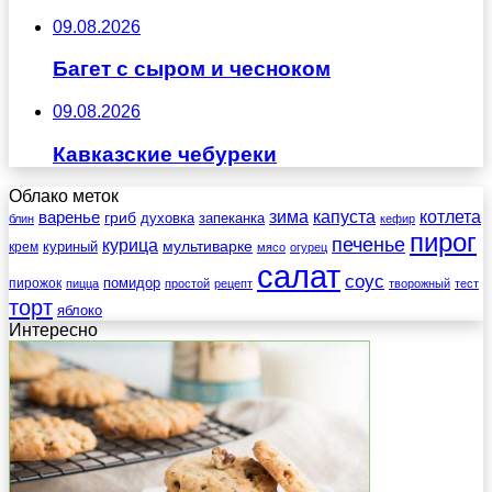
09.08.2026
Багет с сыром и чесноком
09.08.2026
Кавказские чебуреки
Облако меток
зима
котлета
варенье
капуста
гриб
духовка
запеканка
блин
кефир
пирог
печенье
курица
мультиварке
куриный
крем
мясо
огурец
салат
соус
помидор
пирожок
пицца
простой
рецепт
творожный
тест
торт
яблоко
Интересно