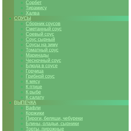
Сорбет
Тирамису
Халва
СОУСЫ
Сборник соусов
Сметанный соус
Соевый соус
Соус сырный
Соусы на зиму
Томатный соус
Маринады
Чесночный соус
Блюда в соусе
Горчица
Грибной соус
К мясу
К птице
К рыбе
К салату
ВЫПЕЧКА
Вафли
Коржики
Пироги, беляши, чебуреки
Блины, оладьи, сырники
Торты, пирожные