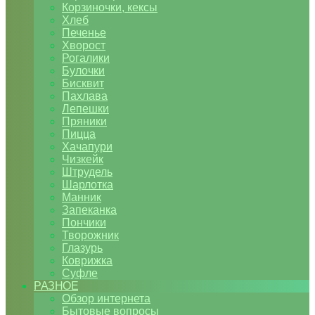
Корзиночки, кексы
Хлеб
Печенье
Хворост
Рогалики
Булочки
Бисквит
Пахлава
Лепешки
Пряники
Пицца
Хачапури
Чизкейк
Штрудель
Шарлотка
Манник
Запеканка
Пончики
Творожник
Глазурь
Коврижка
Суфле
РАЗНОЕ
Обзор интернета
Бытовые вопросы