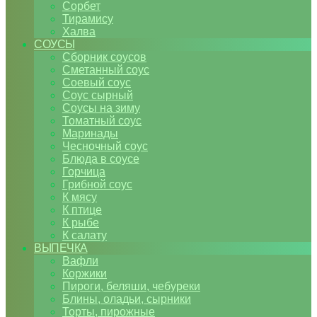
Сорбет
Тирамису
Халва
СОУСЫ
Сборник соусов
Сметанный соус
Соевый соус
Соус сырный
Соусы на зиму
Томатный соус
Маринады
Чесночный соус
Блюда в соусе
Горчица
Грибной соус
К мясу
К птице
К рыбе
К салату
ВЫПЕЧКА
Вафли
Коржики
Пироги, беляши, чебуреки
Блины, оладьи, сырники
Торты, пирожные