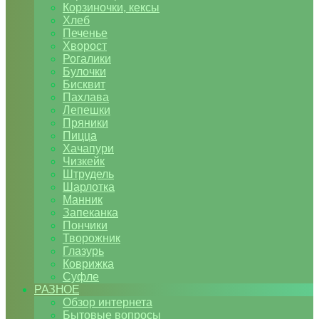
Корзиночки, кексы
Хлеб
Печенье
Хворост
Рогалики
Булочки
Бисквит
Пахлава
Лепешки
Пряники
Пицца
Хачапури
Чизкейк
Штрудель
Шарлотка
Манник
Запеканка
Пончики
Творожник
Глазурь
Коврижка
Суфле
РАЗНОЕ
Обзор интернета
Бытовые вопросы