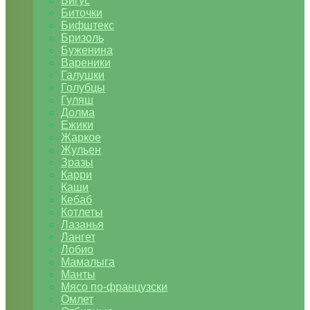
Бигус
Биточки
Бифштекс
Бризоль
Буженина
Вареники
Галушки
Голубцы
Гуляш
Долма
Ежики
Жаркое
Жульен
Зразы
Карри
Каши
Кебаб
Котлеты
Лазанья
Лангет
Лобио
Мамалыга
Манты
Мясо по-французски
Омлет