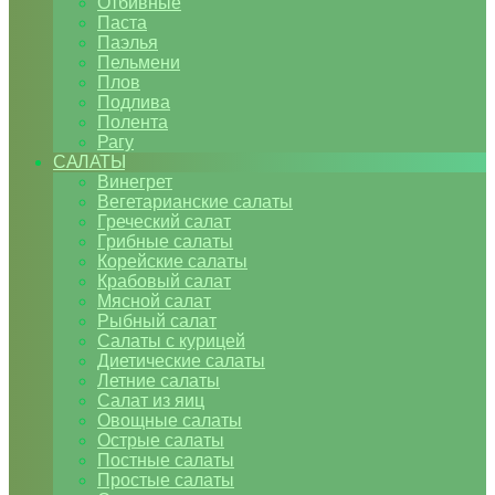
Отбивные
Паста
Паэлья
Пельмени
Плов
Подлива
Полента
Рагу
САЛАТЫ
Винегрет
Вегетарианские салаты
Греческий салат
Грибные салаты
Корейские салаты
Крабовый салат
Мясной салат
Рыбный салат
Салаты с курицей
Диетические салаты
Летние салаты
Салат из яиц
Овощные салаты
Острые салаты
Постные салаты
Простые салаты