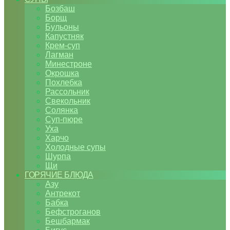
Бозбаш
Борщ
Бульоны
Капустняк
Крем-суп
Лагман
Минестроне
Окрошка
Похлебка
Рассольник
Свекольник
Солянка
Суп-пюре
Уха
Харчо
Холодные супы
Шурпа
Щи
ГОРЯЧИЕ БЛЮДА
Азу
Антрекот
Бабка
Бефстроганов
Бешбармак