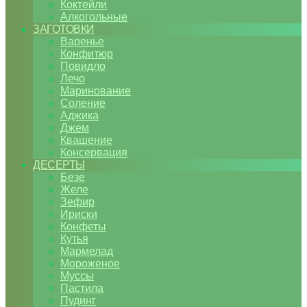
Коктейли
Алкогольные
ЗАГОТОВКИ
Варенье
Конфитюр
Повидло
Лечо
Маринование
Соление
Аджика
Джем
Квашение
Консервация
ДЕСЕРТЫ
Безе
Желе
Зефир
Ириски
Конфеты
Кутья
Мармелад
Мороженое
Муссы
Пастила
Пудинг