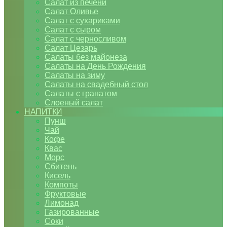
Салат из печени
Салат Оливье
Салат с сухариками
Салат с сыром
Салат с черносливом
Салат Цезарь
Салаты без майонеза
Салаты на День Рождения
Салаты на зиму
Салаты на свадебный стол
Салаты с гранатом
Слоеный салат
НАПИТКИ
Пунш
Чай
Кофе
Квас
Морс
Сбитень
Кисель
Компоты
Фруктовые
Лимонад
Газированные
Соки