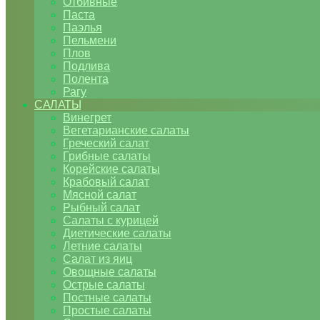
Отбивные
Паста
Паэлья
Пельмени
Плов
Подлива
Полента
Рагу
САЛАТЫ
Винегрет
Вегетарианские салаты
Греческий салат
Грибные салаты
Корейские салаты
Крабовый салат
Мясной салат
Рыбный салат
Салаты с курицей
Диетические салаты
Летние салаты
Салат из яиц
Овощные салаты
Острые салаты
Постные салаты
Простые салаты