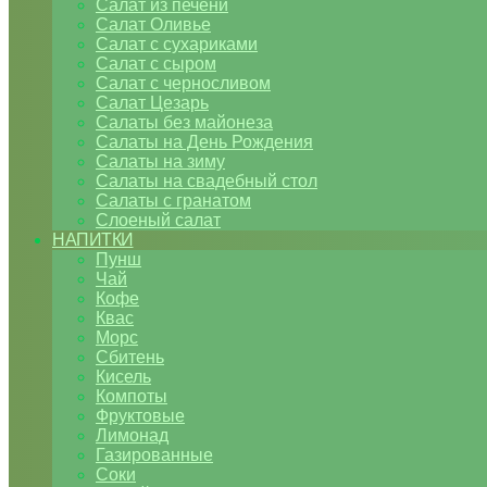
Салат из печени
Салат Оливье
Салат с сухариками
Салат с сыром
Салат с черносливом
Салат Цезарь
Салаты без майонеза
Салаты на День Рождения
Салаты на зиму
Салаты на свадебный стол
Салаты с гранатом
Слоеный салат
НАПИТКИ
Пунш
Чай
Кофе
Квас
Морс
Сбитень
Кисель
Компоты
Фруктовые
Лимонад
Газированные
Соки