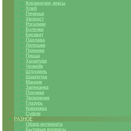
Корзиночки, кексы
Хлеб
Печенье
Хворост
Рогалики
Булочки
Бисквит
Пахлава
Лепешки
Пряники
Пицца
Хачапури
Чизкейк
Штрудель
Шарлотка
Манник
Запеканка
Пончики
Творожник
Глазурь
Коврижка
Суфле
РАЗНОЕ
Обзор интернета
Бытовые вопросы