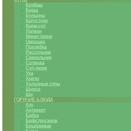
Бозбаш
Борщ
Бульоны
Капустняк
Крем-суп
Лагман
Минестроне
Окрошка
Похлебка
Рассольник
Свекольник
Солянка
Суп-пюре
Уха
Харчо
Холодные супы
Шурпа
Щи
ГОРЯЧИЕ БЛЮДА
Азу
Антрекот
Бабка
Бефстроганов
Бешбармак