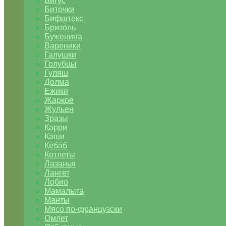
Бигус
Биточки
Бифштекс
Бризоль
Буженина
Вареники
Галушки
Голубцы
Гуляш
Долма
Ежики
Жаркое
Жульен
Зразы
Карри
Каши
Кебаб
Котлеты
Лазанья
Лангет
Лобио
Мамалыга
Манты
Мясо по-французски
Омлет