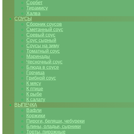
Сорбет
Тирамису
Халва
СОУСЫ
Сборник соусов
Сметанный соус
Соевый соус
Соус сырный
Соусы на зиму
Томатный соус
Маринады
Чесночный соус
Блюда в соусе
Горчица
Грибной соус
К мясу
К птице
К рыбе
К салату
ВЫПЕЧКА
Вафли
Коржики
Пироги, беляши, чебуреки
Блины, оладьи, сырники
Торты, пирожные