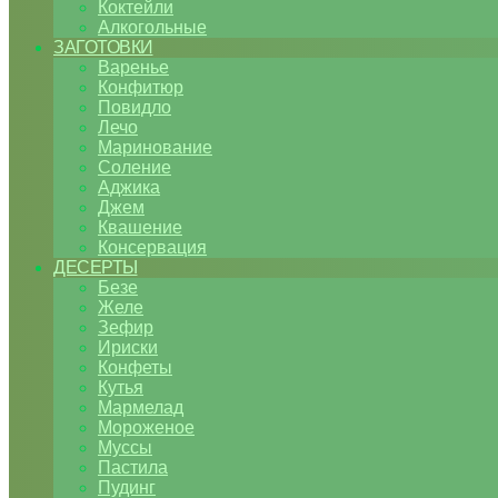
Коктейли
Алкогольные
ЗАГОТОВКИ
Варенье
Конфитюр
Повидло
Лечо
Маринование
Соление
Аджика
Джем
Квашение
Консервация
ДЕСЕРТЫ
Безе
Желе
Зефир
Ириски
Конфеты
Кутья
Мармелад
Мороженое
Муссы
Пастила
Пудинг