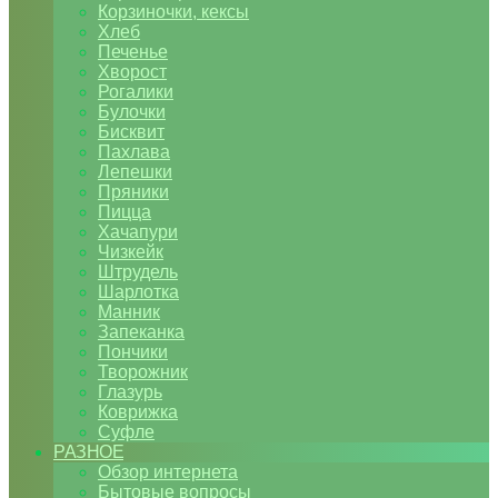
Корзиночки, кексы
Хлеб
Печенье
Хворост
Рогалики
Булочки
Бисквит
Пахлава
Лепешки
Пряники
Пицца
Хачапури
Чизкейк
Штрудель
Шарлотка
Манник
Запеканка
Пончики
Творожник
Глазурь
Коврижка
Суфле
РАЗНОЕ
Обзор интернета
Бытовые вопросы