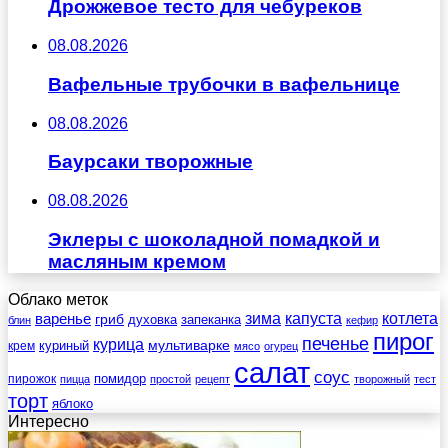
Дрожжевое тесто для чебуреков
08.08.2026
Вафельные трубочки в вафельнице
08.08.2026
Баурсаки творожные
08.08.2026
Эклеры с шоколадной помадкой и
масляным кремом
Облако меток
зима
котлета
варенье
капуста
гриб
духовка
запеканка
блин
кефир
пирог
печенье
курица
мультиварке
куриный
крем
мясо
огурец
салат
соус
помидор
пирожок
пицца
простой
рецепт
творожный
тест
торт
яблоко
Интересно