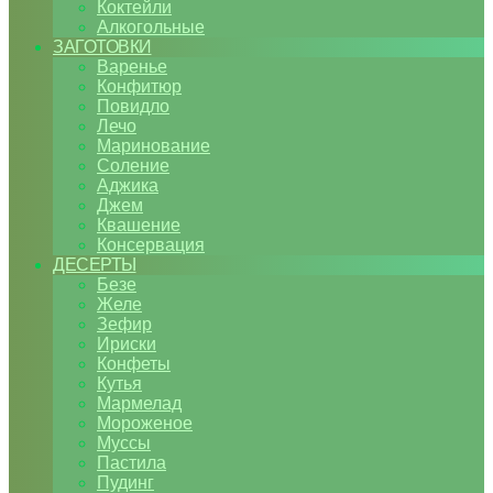
Коктейли
Алкогольные
ЗАГОТОВКИ
Варенье
Конфитюр
Повидло
Лечо
Маринование
Соление
Аджика
Джем
Квашение
Консервация
ДЕСЕРТЫ
Безе
Желе
Зефир
Ириски
Конфеты
Кутья
Мармелад
Мороженое
Муссы
Пастила
Пудинг