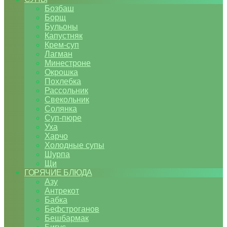
Бозбаш
Борщ
Бульоны
Капустняк
Крем-суп
Лагман
Минестроне
Окрошка
Похлебка
Рассольник
Свекольник
Солянка
Суп-пюре
Уха
Харчо
Холодные супы
Шурпа
Щи
ГОРЯЧИЕ БЛЮДА
Азу
Антрекот
Бабка
Бефстроганов
Бешбармак