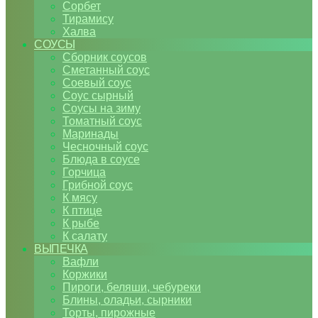
Сорбет
Тирамису
Халва
СОУСЫ
Сборник соусов
Сметанный соус
Соевый соус
Соус сырный
Соусы на зиму
Томатный соус
Маринады
Чесночный соус
Блюда в соусе
Горчица
Грибной соус
К мясу
К птице
К рыбе
К салату
ВЫПЕЧКА
Вафли
Коржики
Пироги, беляши, чебуреки
Блины, оладьи, сырники
Торты, пирожные