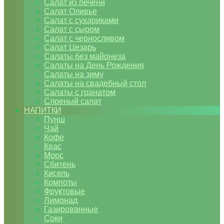
Салат из печени
Салат Оливье
Салат с сухариками
Салат с сыром
Салат с черносливом
Салат Цезарь
Салаты без майонеза
Салаты на День Рождения
Салаты на зиму
Салаты на свадебный стол
Салаты с гранатом
Слоеный салат
НАПИТКИ
Пунш
Чай
Кофе
Квас
Морс
Сбитень
Кисель
Компоты
Фруктовые
Лимонад
Газированные
Соки