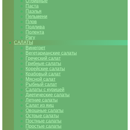
Отбивные
Паста
Паэлья
Пельмени
Плов
Подлива
Полента
Рагу
САЛАТЫ
Винегрет
Вегетарианские салаты
Греческий салат
Грибные салаты
Корейские салаты
Крабовый салат
Мясной салат
Рыбный салат
Салаты с курицей
Диетические салаты
Летние салаты
Салат из яиц
Овощные салаты
Острые салаты
Постные салаты
Простые салаты