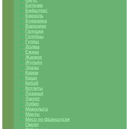
Бигус
Биточки
Бифштекс
Бризоль
Буженина
Вареники
Галушки
Голубцы
Гуляш
Долма
Ежики
Жаркое
Жульен
Зразы
Карри
Каши
Кебаб
Котлеты
Лазанья
Лангет
Лобио
Мамалыга
Манты
Мясо по-французски
Омлет