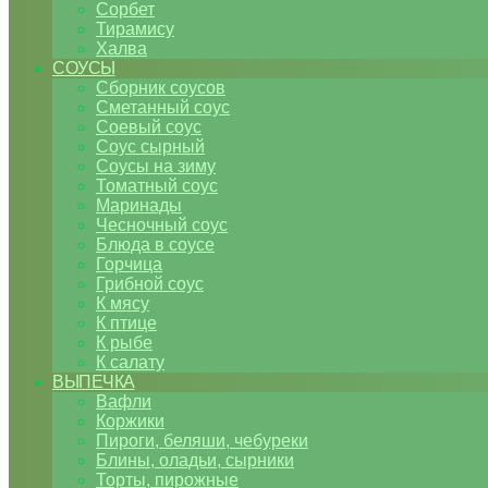
Сорбет
Тирамису
Халва
СОУСЫ
Сборник соусов
Сметанный соус
Соевый соус
Соус сырный
Соусы на зиму
Томатный соус
Маринады
Чесночный соус
Блюда в соусе
Горчица
Грибной соус
К мясу
К птице
К рыбе
К салату
ВЫПЕЧКА
Вафли
Коржики
Пироги, беляши, чебуреки
Блины, оладьи, сырники
Торты, пирожные