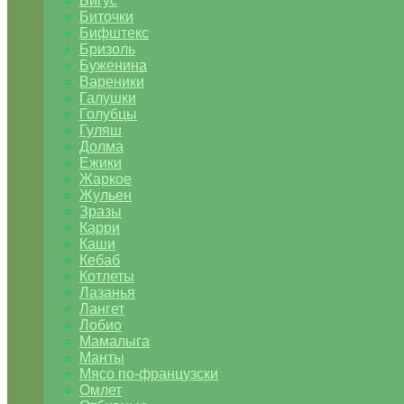
Бигус
Биточки
Бифштекс
Бризоль
Буженина
Вареники
Галушки
Голубцы
Гуляш
Долма
Ежики
Жаркое
Жульен
Зразы
Карри
Каши
Кебаб
Котлеты
Лазанья
Лангет
Лобио
Мамалыга
Манты
Мясо по-французски
Омлет