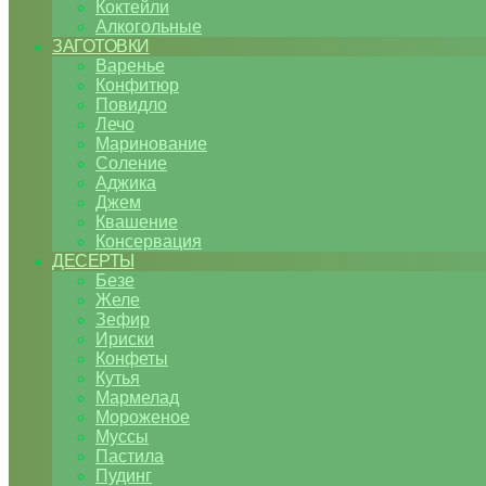
Коктейли
Алкогольные
ЗАГОТОВКИ
Варенье
Конфитюр
Повидло
Лечо
Маринование
Соление
Аджика
Джем
Квашение
Консервация
ДЕСЕРТЫ
Безе
Желе
Зефир
Ириски
Конфеты
Кутья
Мармелад
Мороженое
Муссы
Пастила
Пудинг