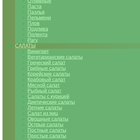
Отбивные
Паста
Паэлья
Пельмени
Плов
Подлива
Полента
Рагу
САЛАТЫ
Винегрет
Вегетарианские салаты
Греческий салат
Грибные салаты
Корейские салаты
Крабовый салат
Мясной салат
Рыбный салат
Салаты с курицей
Диетические салаты
Летние салаты
Салат из яиц
Овощные салаты
Острые салаты
Постные салаты
Простые салаты