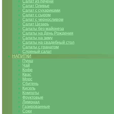
Салат из печени
Салат Оливье
Салат с сухариками
Салат с сыром
Салат с черносливом
Салат Цезарь
Салаты без майонеза
Салаты на День Рождения
Салаты на зиму
Салаты на свадебный стол
Салаты с гранатом
Слоеный салат
НАПИТКИ
Пунш
Чай
Кофе
Квас
Морс
Сбитень
Кисель
Компоты
Фруктовые
Лимонад
Газированные
Соки