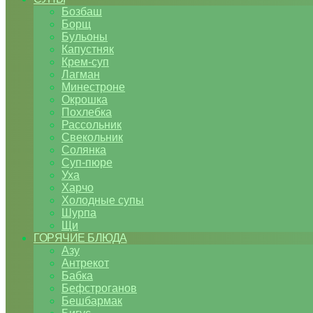
Бозбаш
Борщ
Бульоны
Капустняк
Крем-суп
Лагман
Минестроне
Окрошка
Похлебка
Рассольник
Свекольник
Солянка
Суп-пюре
Уха
Харчо
Холодные супы
Шурпа
Щи
ГОРЯЧИЕ БЛЮДА
Азу
Антрекот
Бабка
Бефстроганов
Бешбармак