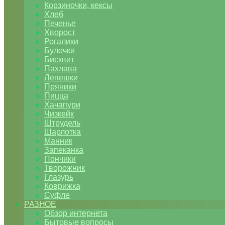
Корзиночки, кексы
Хлеб
Печенье
Хворост
Рогалики
Булочки
Бисквит
Пахлава
Лепешки
Пряники
Пицца
Хачапури
Чизкейк
Штрудель
Шарлотка
Манник
Запеканка
Пончики
Творожник
Глазурь
Коврижка
Суфле
РАЗНОЕ
Обзор интернета
Бытовые вопросы