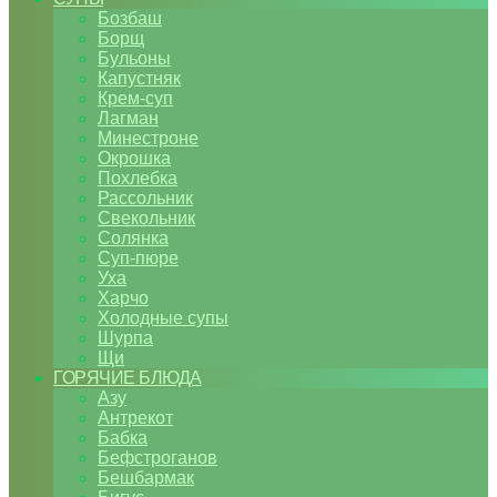
Бозбаш
Борщ
Бульоны
Капустняк
Крем-суп
Лагман
Минестроне
Окрошка
Похлебка
Рассольник
Свекольник
Солянка
Суп-пюре
Уха
Харчо
Холодные супы
Шурпа
Щи
ГОРЯЧИЕ БЛЮДА
Азу
Антрекот
Бабка
Бефстроганов
Бешбармак