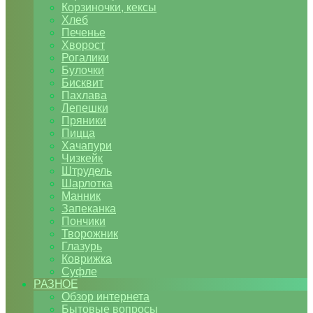
Корзиночки, кексы
Хлеб
Печенье
Хворост
Рогалики
Булочки
Бисквит
Пахлава
Лепешки
Пряники
Пицца
Хачапури
Чизкейк
Штрудель
Шарлотка
Манник
Запеканка
Пончики
Творожник
Глазурь
Коврижка
Суфле
РАЗНОЕ
Обзор интернета
Бытовые вопросы