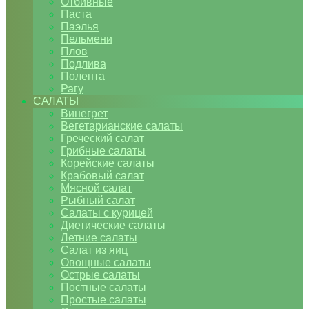
Отбивные
Паста
Паэлья
Пельмени
Плов
Подлива
Полента
Рагу
САЛАТЫ
Винегрет
Вегетарианские салаты
Греческий салат
Грибные салаты
Корейские салаты
Крабовый салат
Мясной салат
Рыбный салат
Салаты с курицей
Диетические салаты
Летние салаты
Салат из яиц
Овощные салаты
Острые салаты
Постные салаты
Простые салаты