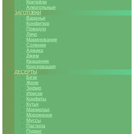
Коктейли
Алкогольные
ЗАГОТОВКИ
Варенье
Конфитюр
Повидло
Лечо
Маринование
Соление
Аджика
Джем
Квашение
Консервация
ДЕСЕРТЫ
Безе
Желе
Зефир
Ириски
Конфеты
Кутья
Мармелад
Мороженое
Муссы
Пастила
Пудинг