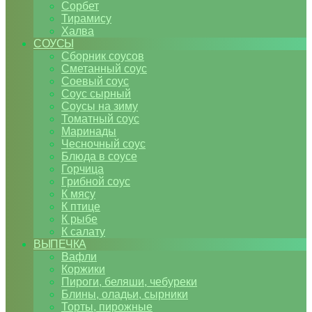
Сорбет
Тирамису
Халва
СОУСЫ
Сборник соусов
Сметанный соус
Соевый соус
Соус сырный
Соусы на зиму
Томатный соус
Маринады
Чесночный соус
Блюда в соусе
Горчица
Грибной соус
К мясу
К птице
К рыбе
К салату
ВЫПЕЧКА
Вафли
Коржики
Пироги, беляши, чебуреки
Блины, оладьи, сырники
Торты, пирожные