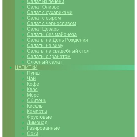
Салат из печени
Салат Оливье
Салат с сухариками
Салат с сыром
Салат с черносливом
Салат Цезарь
Салаты без майонеза
Салаты на День Рождения
Салаты на зиму
Салаты на свадебный стол
Салаты с гранатом
Слоеный салат
НАПИТКИ
Пунш
Чай
Кофе
Квас
Морс
Сбитень
Кисель
Компоты
Фруктовые
Лимонад
Газированные
Соки