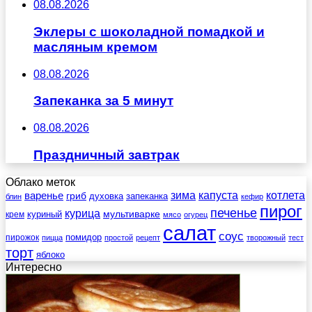
08.08.2026
Эклеры с шоколадной помадкой и
масляным кремом
08.08.2026
Запеканка за 5 минут
08.08.2026
Праздничный завтрак
Облако меток
зима
котлета
варенье
капуста
гриб
духовка
запеканка
блин
кефир
пирог
печенье
курица
мультиварке
куриный
крем
мясо
огурец
салат
соус
помидор
пирожок
пицца
простой
рецепт
творожный
тест
торт
яблоко
Интересно