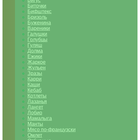
Бигус
Биточки
Бифштекс
Бризоль
Буженина
Вареники
Галушки
Голубцы
Гуляш
Долма
Ежики
Жаркое
Жульен
Зразы
Карри
Каши
Кебаб
Котлеты
Лазанья
Лангет
Лобио
Мамалыга
Манты
Мясо по-французски
Омлет