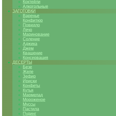
Коктейли
Алкогольные
ЗАГОТОВКИ
Варенье
Конфитюр
Повидло
Лечо
Маринование
Соление
Аджика
Джем
Квашение
Консервация
ДЕСЕРТЫ
Безе
Желе
Зефир
Ириски
Конфеты
Кутья
Мармелад
Мороженое
Муссы
Пастила
Пудинг