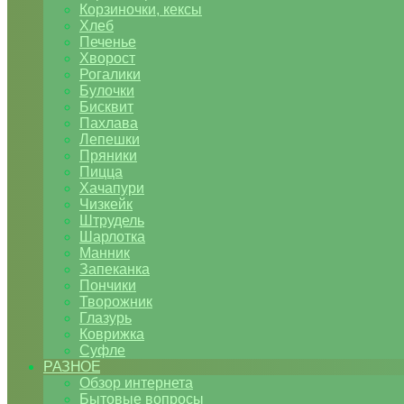
Корзиночки, кексы
Хлеб
Печенье
Хворост
Рогалики
Булочки
Бисквит
Пахлава
Лепешки
Пряники
Пицца
Хачапури
Чизкейк
Штрудель
Шарлотка
Манник
Запеканка
Пончики
Творожник
Глазурь
Коврижка
Суфле
РАЗНОЕ
Обзор интернета
Бытовые вопросы