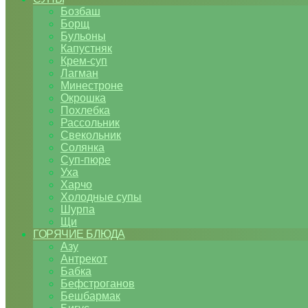
Бозбаш
Борщ
Бульоны
Капустняк
Крем-суп
Лагман
Минестроне
Окрошка
Похлебка
Рассольник
Свекольник
Солянка
Суп-пюре
Уха
Харчо
Холодные супы
Шурпа
Щи
ГОРЯЧИЕ БЛЮДА
Азу
Антрекот
Бабка
Бефстроганов
Бешбармак