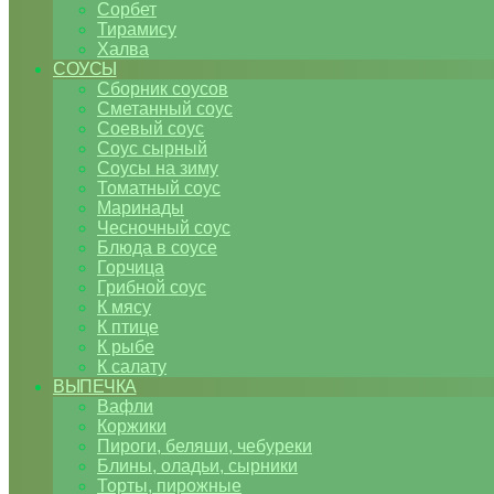
Сорбет
Тирамису
Халва
СОУСЫ
Сборник соусов
Сметанный соус
Соевый соус
Соус сырный
Соусы на зиму
Томатный соус
Маринады
Чесночный соус
Блюда в соусе
Горчица
Грибной соус
К мясу
К птице
К рыбе
К салату
ВЫПЕЧКА
Вафли
Коржики
Пироги, беляши, чебуреки
Блины, оладьи, сырники
Торты, пирожные