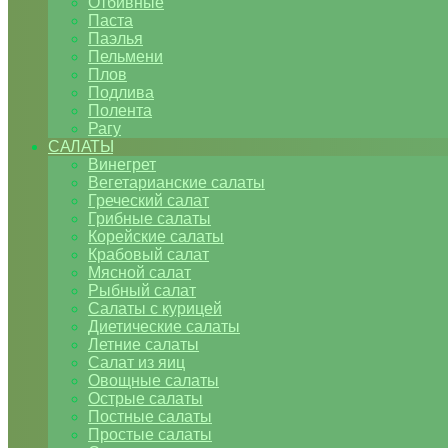
Отбивные
Паста
Паэлья
Пельмени
Плов
Подлива
Полента
Рагу
САЛАТЫ
Винегрет
Вегетарианские салаты
Греческий салат
Грибные салаты
Корейские салаты
Крабовый салат
Мясной салат
Рыбный салат
Салаты с курицей
Диетические салаты
Летние салаты
Салат из яиц
Овощные салаты
Острые салаты
Постные салаты
Простые салаты