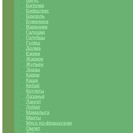
Бигус
Биточки
Бифштекс
Бризоль
Буженина
Вареники
Галушки
Голубцы
Гуляш
Долма
Ежики
Жаркое
Жульен
Зразы
Карри
Каши
Кебаб
Котлеты
Лазанья
Лангет
Лобио
Мамалыга
Манты
Мясо по-французски
Омлет