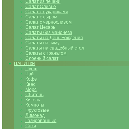
Салат из печени
Салат Оливье
Салат с сухариками
Салат с сыром
Салат с черносливом
Салат Цезарь
Салаты без майонеза
Салаты на День Рождения
Салаты на зиму
Салаты на свадебный стол
Салаты с гранатом
Слоеный салат
НАПИТКИ
Пунш
Чай
Кофе
Квас
Морс
Сбитень
Кисель
Компоты
Фруктовые
Лимонад
Газированные
Соки