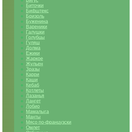
Бигус
Биточки
Бифштекс
Бризоль
Буженина
Вареники
Галушки
Голубцы
Гуляш
Долма
Ежики
Жаркое
Жульен
Зразы
Карри
Каши
Кебаб
Котлеты
Лазанья
Лангет
Лобио
Мамалыга
Манты
Мясо по-французски
Омлет