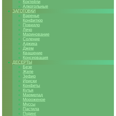
Коктейли
Алкогольные
ЗАГОТОВКИ
Варенье
Конфитюр
Повидло
Лечо
Маринование
Соление
Аджика
Джем
Квашение
Консервация
ДЕСЕРТЫ
Безе
Желе
Зефир
Ириски
Конфеты
Кутья
Мармелад
Мороженое
Муссы
Пастила
Пудинг