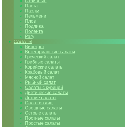
Отбивные
Паста
Паэлья
Пельмени
Плов
Подлива
Полента
Рагу
САЛАТЫ
Винегрет
Вегетарианские салаты
Греческий салат
Грибные салаты
Корейские салаты
Крабовый салат
Мясной салат
Рыбный салат
Салаты с курицей
Диетические салаты
Летние салаты
Салат из яиц
Овощные салаты
Острые салаты
Постные салаты
Простые салаты