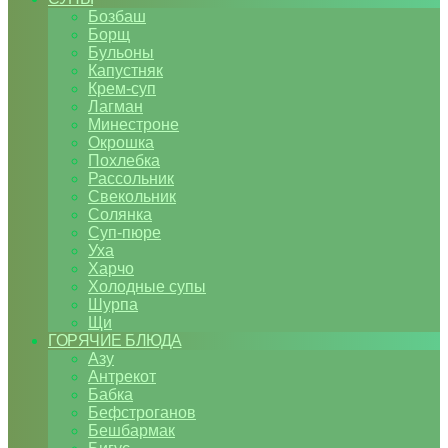
Бозбаш
Борщ
Бульоны
Капустняк
Крем-суп
Лагман
Минестроне
Окрошка
Похлебка
Рассольник
Свекольник
Солянка
Суп-пюре
Уха
Харчо
Холодные супы
Шурпа
Щи
ГОРЯЧИЕ БЛЮДА
Азу
Антрекот
Бабка
Бефстроганов
Бешбармак