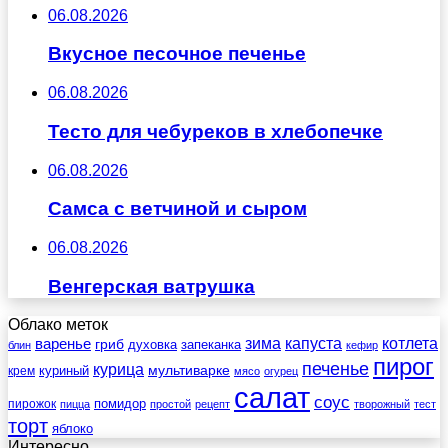
06.08.2026
Вкусное песочное печенье
06.08.2026
Тесто для чебуреков в хлебопечке
06.08.2026
Самса с ветчиной и сыром
06.08.2026
Венгерская ватрушка
Облако меток
зима
котлета
варенье
капуста
гриб
духовка
запеканка
блин
кефир
пирог
печенье
курица
мультиварке
куриный
крем
мясо
огурец
салат
соус
помидор
пирожок
пицца
простой
рецепт
творожный
тест
торт
яблоко
Интересно