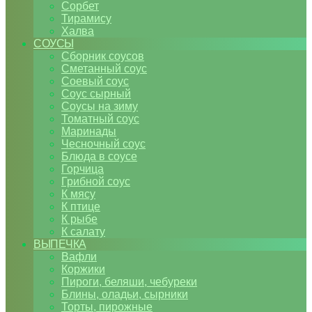
Сорбет
Тирамису
Халва
СОУСЫ
Сборник соусов
Сметанный соус
Соевый соус
Соус сырный
Соусы на зиму
Томатный соус
Маринады
Чесночный соус
Блюда в соусе
Горчица
Грибной соус
К мясу
К птице
К рыбе
К салату
ВЫПЕЧКА
Вафли
Коржики
Пироги, беляши, чебуреки
Блины, оладьи, сырники
Торты, пирожные