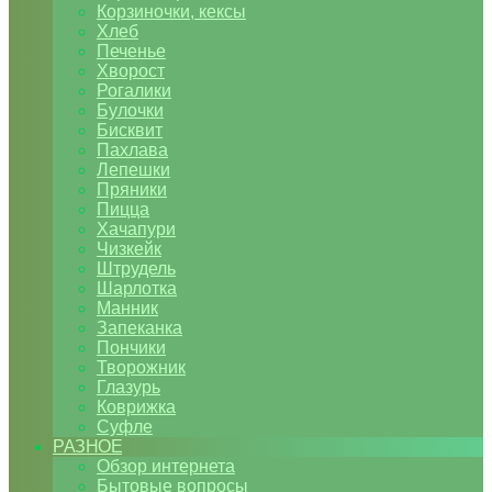
Корзиночки, кексы
Хлеб
Печенье
Хворост
Рогалики
Булочки
Бисквит
Пахлава
Лепешки
Пряники
Пицца
Хачапури
Чизкейк
Штрудель
Шарлотка
Манник
Запеканка
Пончики
Творожник
Глазурь
Коврижка
Суфле
РАЗНОЕ
Обзор интернета
Бытовые вопросы