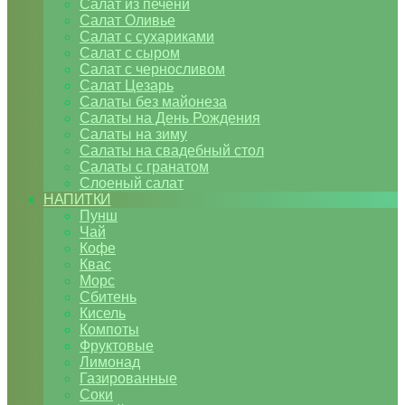
Салат из печени
Салат Оливье
Салат с сухариками
Салат с сыром
Салат с черносливом
Салат Цезарь
Салаты без майонеза
Салаты на День Рождения
Салаты на зиму
Салаты на свадебный стол
Салаты с гранатом
Слоеный салат
НАПИТКИ
Пунш
Чай
Кофе
Квас
Морс
Сбитень
Кисель
Компоты
Фруктовые
Лимонад
Газированные
Соки