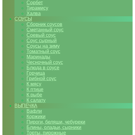
Сорбет
Тирамису
Халва
СОУСЫ
Сборник соусов
Сметанный соус
Соевый соус
Соус сырный
Соусы на зиму
Томатный соус
Маринады
Чесночный соус
Блюда в соусе
Горчица
Грибной соус
К мясу
К птице
К рыбе
К салату
ВЫПЕЧКА
Вафли
Коржики
Пироги, беляши, чебуреки
Блины, оладьи, сырники
Торты, пирожные