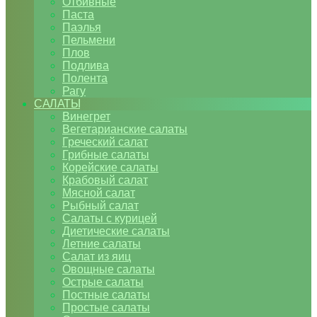
Отбивные
Паста
Паэлья
Пельмени
Плов
Подлива
Полента
Рагу
САЛАТЫ
Винегрет
Вегетарианские салаты
Греческий салат
Грибные салаты
Корейские салаты
Крабовый салат
Мясной салат
Рыбный салат
Салаты с курицей
Диетические салаты
Летние салаты
Салат из яиц
Овощные салаты
Острые салаты
Постные салаты
Простые салаты