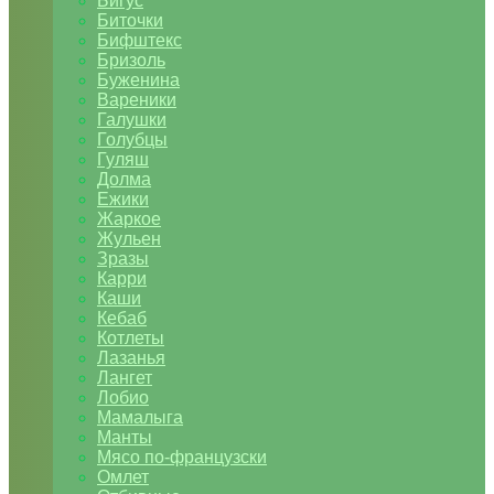
Бигус
Биточки
Бифштекс
Бризоль
Буженина
Вареники
Галушки
Голубцы
Гуляш
Долма
Ежики
Жаркое
Жульен
Зразы
Карри
Каши
Кебаб
Котлеты
Лазанья
Лангет
Лобио
Мамалыга
Манты
Мясо по-французски
Омлет