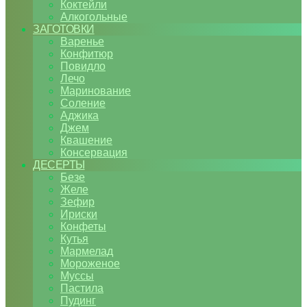
Коктейли
Алкогольные
ЗАГОТОВКИ
Варенье
Конфитюр
Повидло
Лечо
Маринование
Соление
Аджика
Джем
Квашение
Консервация
ДЕСЕРТЫ
Безе
Желе
Зефир
Ириски
Конфеты
Кутья
Мармелад
Мороженое
Муссы
Пастила
Пудинг