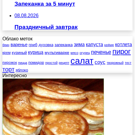
Запеканка за 5 минут
08.08.2026
Праздничный завтрак
Облако меток
зима
котлета
варенье
капуста
гриб
духовка
запеканка
блин
кефир
пирог
печенье
курица
мультиварке
куриный
крем
мясо
огурец
салат
соус
помидор
пирожок
пицца
простой
рецепт
творожный
тест
торт
яблоко
Интересно