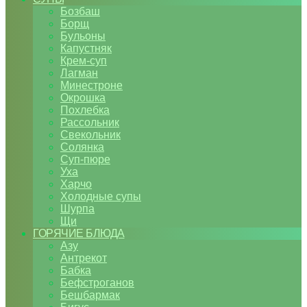
Бозбаш
Борщ
Бульоны
Капустняк
Крем-суп
Лагман
Минестроне
Окрошка
Похлебка
Рассольник
Свекольник
Солянка
Суп-пюре
Уха
Харчо
Холодные супы
Шурпа
Щи
ГОРЯЧИЕ БЛЮДА
Азу
Антрекот
Бабка
Бефстроганов
Бешбармак