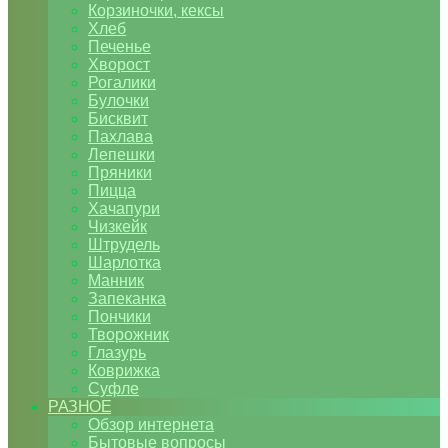
Корзиночки, кексы
Хлеб
Печенье
Хворост
Рогалики
Булочки
Бисквит
Пахлава
Лепешки
Пряники
Пицца
Хачапури
Чизкейк
Штрудель
Шарлотка
Манник
Запеканка
Пончики
Творожник
Глазурь
Коврижка
Суфле
РАЗНОЕ
Обзор интернета
Бытовые вопросы