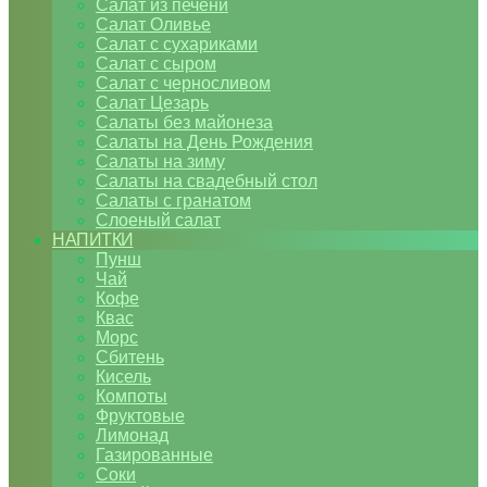
Салат из печени
Салат Оливье
Салат с сухариками
Салат с сыром
Салат с черносливом
Салат Цезарь
Салаты без майонеза
Салаты на День Рождения
Салаты на зиму
Салаты на свадебный стол
Салаты с гранатом
Слоеный салат
НАПИТКИ
Пунш
Чай
Кофе
Квас
Морс
Сбитень
Кисель
Компоты
Фруктовые
Лимонад
Газированные
Соки