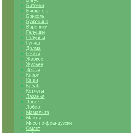
Бигус
Биточки
Бифштекс
Бризоль
Буженина
Вареники
Галушки
Голубцы
Гуляш
Долма
Ежики
Жаркое
Жульен
Зразы
Карри
Каши
Кебаб
Котлеты
Лазанья
Лангет
Лобио
Мамалыга
Манты
Мясо по-французски
Омлет