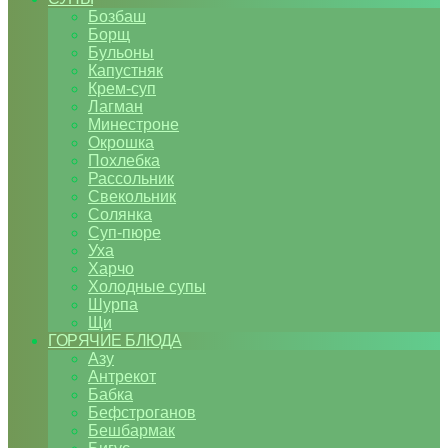
Бозбаш
Борщ
Бульоны
Капустняк
Крем-суп
Лагман
Минестроне
Окрошка
Похлебка
Рассольник
Свекольник
Солянка
Суп-пюре
Уха
Харчо
Холодные супы
Шурпа
Щи
ГОРЯЧИЕ БЛЮДА
Азу
Антрекот
Бабка
Бефстроганов
Бешбармак