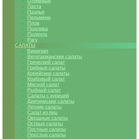
Отбивные
Паста
Паэлья
Пельмени
Плов
Подлива
Полента
Рагу
САЛАТЫ
Винегрет
Вегетарианские салаты
Греческий салат
Грибные салаты
Корейские салаты
Крабовый салат
Мясной салат
Рыбный салат
Салаты с курицей
Диетические салаты
Летние салаты
Салат из яиц
Овощные салаты
Острые салаты
Постные салаты
Простые салаты