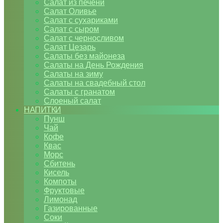
Салат из печени
Салат Оливье
Салат с сухариками
Салат с сыром
Салат с черносливом
Салат Цезарь
Салаты без майонеза
Салаты на День Рождения
Салаты на зиму
Салаты на свадебный стол
Салаты с гранатом
Слоеный салат
НАПИТКИ
Пунш
Чай
Кофе
Квас
Морс
Сбитень
Кисель
Компоты
Фруктовые
Лимонад
Газированные
Соки