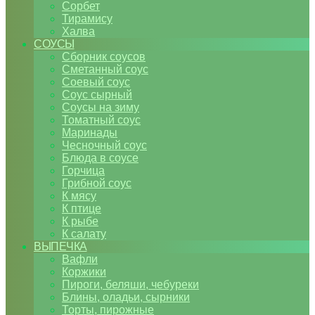
Сорбет
Тирамису
Халва
СОУСЫ
Сборник соусов
Сметанный соус
Соевый соус
Соус сырный
Соусы на зиму
Томатный соус
Маринады
Чесночный соус
Блюда в соусе
Горчица
Грибной соус
К мясу
К птице
К рыбе
К салату
ВЫПЕЧКА
Вафли
Коржики
Пироги, беляши, чебуреки
Блины, оладьи, сырники
Торты, пирожные