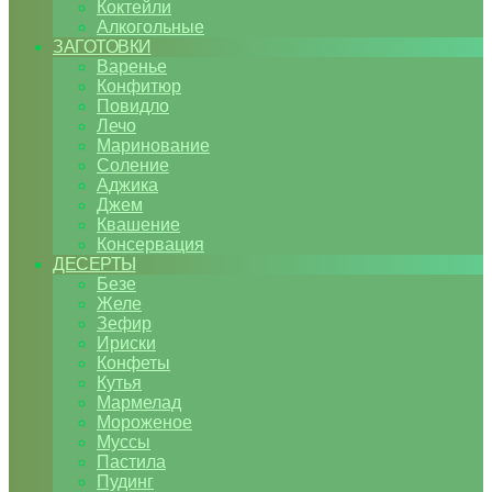
Коктейли
Алкогольные
ЗАГОТОВКИ
Варенье
Конфитюр
Повидло
Лечо
Маринование
Соление
Аджика
Джем
Квашение
Консервация
ДЕСЕРТЫ
Безе
Желе
Зефир
Ириски
Конфеты
Кутья
Мармелад
Мороженое
Муссы
Пастила
Пудинг