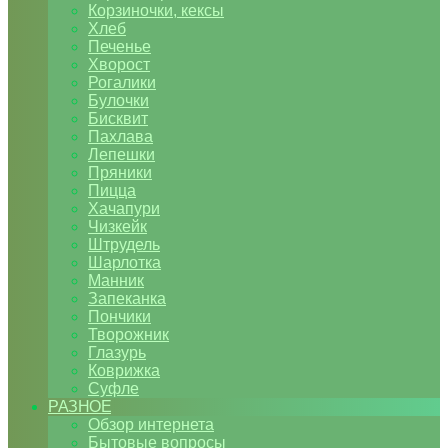
Корзиночки, кексы
Хлеб
Печенье
Хворост
Рогалики
Булочки
Бисквит
Пахлава
Лепешки
Пряники
Пицца
Хачапури
Чизкейк
Штрудель
Шарлотка
Манник
Запеканка
Пончики
Творожник
Глазурь
Коврижка
Суфле
РАЗНОЕ
Обзор интернета
Бытовые вопросы