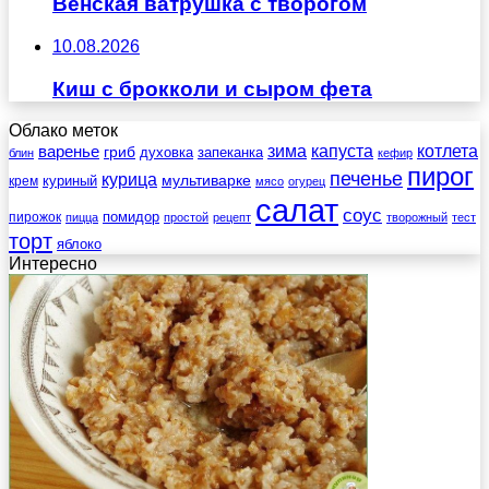
Венская ватрушка с творогом
10.08.2026
Киш с брокколи и сыром фета
Облако меток
зима
котлета
варенье
капуста
гриб
духовка
запеканка
блин
кефир
пирог
печенье
курица
мультиварке
куриный
крем
мясо
огурец
салат
соус
помидор
пирожок
пицца
простой
рецепт
творожный
тест
торт
яблоко
Интересно