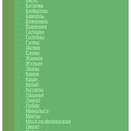
Бигус
Биточки
Бифштекс
Бризоль
Буженина
Вареники
Галушки
Голубцы
Гуляш
Долма
Ежики
Жаркое
Жульен
Зразы
Карри
Каши
Кебаб
Котлеты
Лазанья
Лангет
Лобио
Мамалыга
Манты
Мясо по-французски
Омлет