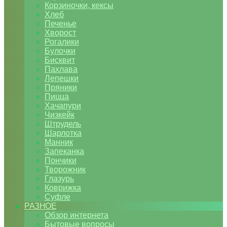
Корзиночки, кексы
Хлеб
Печенье
Хворост
Рогалики
Булочки
Бисквит
Пахлава
Лепешки
Пряники
Пицца
Хачапури
Чизкейк
Штрудель
Шарлотка
Манник
Запеканка
Пончики
Творожник
Глазурь
Коврижка
Суфле
РАЗНОЕ
Обзор интернета
Бытовые вопросы