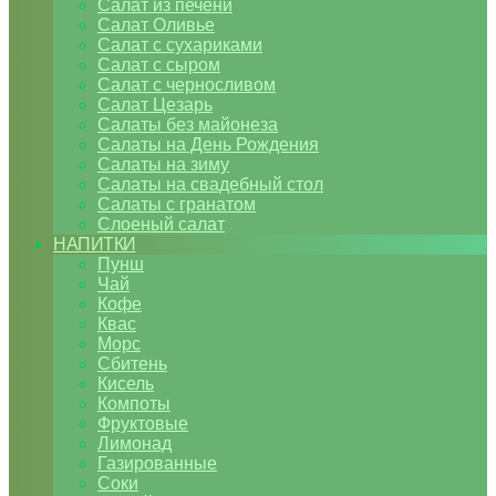
Салат из печени
Салат Оливье
Салат с сухариками
Салат с сыром
Салат с черносливом
Салат Цезарь
Салаты без майонеза
Салаты на День Рождения
Салаты на зиму
Салаты на свадебный стол
Салаты с гранатом
Слоеный салат
НАПИТКИ
Пунш
Чай
Кофе
Квас
Морс
Сбитень
Кисель
Компоты
Фруктовые
Лимонад
Газированные
Соки