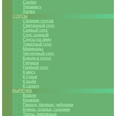
Сорбет
Тирамису
Халва
СОУСЫ
Сборник соусов
Сметанный соус
Соевый соус
Соус сырный
Соусы на зиму
Томатный соус
Маринады
Чесночный соус
Блюда в соусе
Горчица
Грибной соус
К мясу
К птице
К рыбе
К салату
ВЫПЕЧКА
Вафли
Коржики
Пироги, беляши, чебуреки
Блины, оладьи, сырники
Торты, пирожные