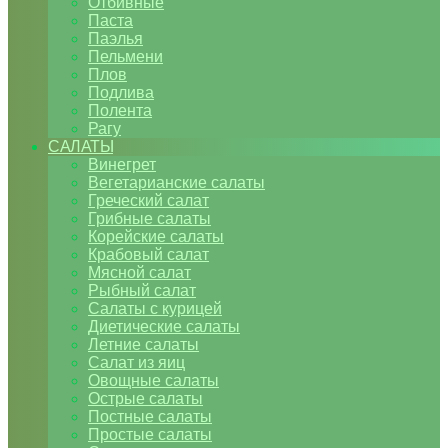
Отбивные
Паста
Паэлья
Пельмени
Плов
Подлива
Полента
Рагу
САЛАТЫ
Винегрет
Вегетарианские салаты
Греческий салат
Грибные салаты
Корейские салаты
Крабовый салат
Мясной салат
Рыбный салат
Салаты с курицей
Диетические салаты
Летние салаты
Салат из яиц
Овощные салаты
Острые салаты
Постные салаты
Простые салаты