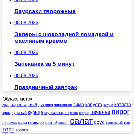
Баурсаки творожные
08.08.2026
Эклеры с шоколадной помадкой и
масляным кремом
08.08.2026
Запеканка за 5 минут
08.08.2026
Праздничный завтрак
Облако меток
зима
котлета
варенье
капуста
гриб
духовка
запеканка
блин
кефир
пирог
печенье
курица
мультиварке
куриный
крем
мясо
огурец
салат
соус
помидор
пирожок
пицца
простой
рецепт
творожный
тест
торт
яблоко