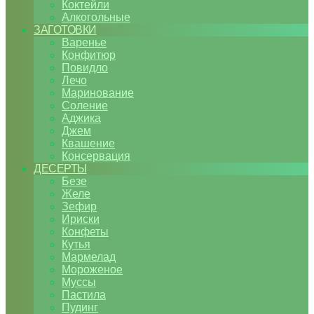
Коктейли
Алкогольные
ЗАГОТОВКИ
Варенье
Конфитюр
Повидло
Лечо
Маринование
Соление
Аджика
Джем
Квашение
Консервация
ДЕСЕРТЫ
Безе
Желе
Зефир
Ириски
Конфеты
Кутья
Мармелад
Мороженое
Муссы
Пастила
Пудинг