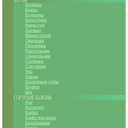
Бозбаш
Борщ
Бульоны
Капустняк
Крем-суп
Лагман
Минестроне
Окрошка
Похлебка
Рассольник
Свекольник
Солянка
Суп-пюре
Уха
Харчо
Холодные супы
Шурпа
Щи
ГОРЯЧИЕ БЛЮДА
Азу
Антрекот
Бабка
Бефстроганов
Бешбармак