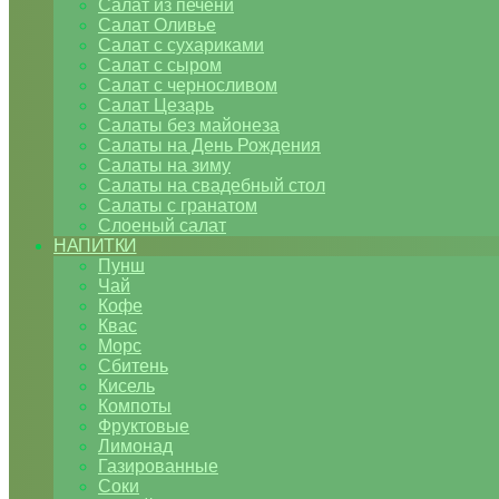
Салат из печени
Салат Оливье
Салат с сухариками
Салат с сыром
Салат с черносливом
Салат Цезарь
Салаты без майонеза
Салаты на День Рождения
Салаты на зиму
Салаты на свадебный стол
Салаты с гранатом
Слоеный салат
НАПИТКИ
Пунш
Чай
Кофе
Квас
Морс
Сбитень
Кисель
Компоты
Фруктовые
Лимонад
Газированные
Соки