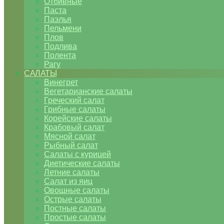
Отбивные
Паста
Паэлья
Пельмени
Плов
Подлива
Полента
Рагу
САЛАТЫ
Винегрет
Вегетарианские салаты
Греческий салат
Грибные салаты
Корейские салаты
Крабовый салат
Мясной салат
Рыбный салат
Салаты с курицей
Диетические салаты
Летние салаты
Салат из яиц
Овощные салаты
Острые салаты
Постные салаты
Простые салаты