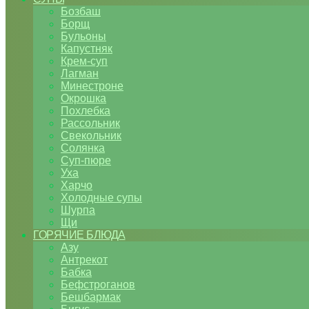
Бозбаш
Борщ
Бульоны
Капустняк
Крем-суп
Лагман
Минестроне
Окрошка
Похлебка
Рассольник
Свекольник
Солянка
Суп-пюре
Уха
Харчо
Холодные супы
Шурпа
Щи
ГОРЯЧИЕ БЛЮДА
Азу
Антрекот
Бабка
Бефстроганов
Бешбармак