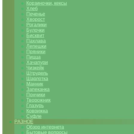
Корзиночки, кексы
Хлеб
Печенье
Хворост
Рогалики
Булочки
Бисквит
Пахлава
Лепешки
Пряники
Пицца
Хачапури
Чизкейк
Штрудель
Шарлотка
Манник
Запеканка
Пончики
Творожник
Глазурь
Коврижка
Суфле
РАЗНОЕ
Обзор интернета
Бытовые вопросы