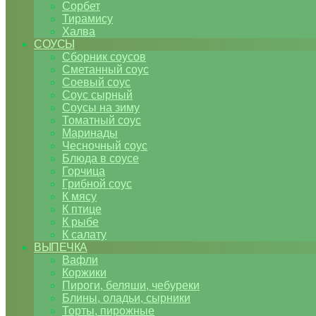
Сорбет
Тирамису
Халва
СОУСЫ
Сборник соусов
Сметанный соус
Соевый соус
Соус сырный
Соусы на зиму
Томатный соус
Маринады
Чесночный соус
Блюда в соусе
Горчица
Грибной соус
К мясу
К птице
К рыбе
К салату
ВЫПЕЧКА
Вафли
Коржики
Пироги, беляши, чебуреки
Блины, оладьи, сырники
Торты, пирожные