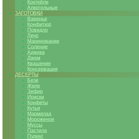
Коктейли
Алкогольные
ЗАГОТОВКИ
Варенье
Конфитюр
Повидло
Лечо
Маринование
Соление
Аджика
Джем
Квашение
Консервация
ДЕСЕРТЫ
Безе
Желе
Зефир
Ириски
Конфеты
Кутья
Мармелад
Мороженое
Муссы
Пастила
Пудинг