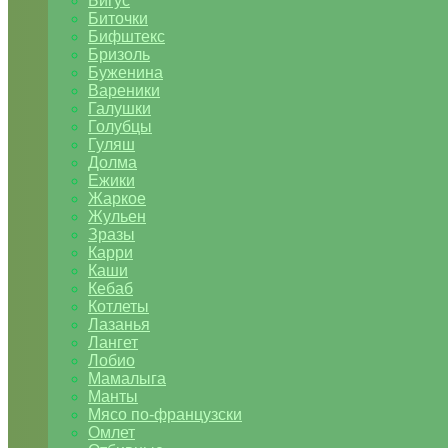
Бигус
Биточки
Бифштекс
Бризоль
Буженина
Вареники
Галушки
Голубцы
Гуляш
Долма
Ежики
Жаркое
Жульен
Зразы
Карри
Каши
Кебаб
Котлеты
Лазанья
Лангет
Лобио
Мамалыга
Манты
Мясо по-французски
Омлет