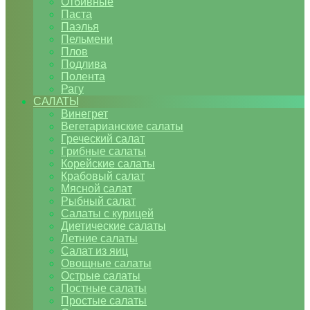
Отбивные
Паста
Паэлья
Пельмени
Плов
Подлива
Полента
Рагу
САЛАТЫ
Винегрет
Вегетарианские салаты
Греческий салат
Грибные салаты
Корейские салаты
Крабовый салат
Мясной салат
Рыбный салат
Салаты с курицей
Диетические салаты
Летние салаты
Салат из яиц
Овощные салаты
Острые салаты
Постные салаты
Простые салаты