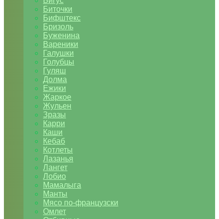
Бигус
Биточки
Бифштекс
Бризоль
Буженина
Вареники
Галушки
Голубцы
Гуляш
Долма
Ежики
Жаркое
Жульен
Зразы
Карри
Каши
Кебаб
Котлеты
Лазанья
Лангет
Лобио
Мамалыга
Манты
Мясо по-французски
Омлет