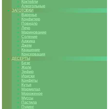
Коктейли
Алкогольные
ЗАГОТОВКИ
Варенье
Конфитюр
Повидло
Лечо
Маринование
Соление
Аджика
Джем
Квашение
Консервация
ДЕСЕРТЫ
Безе
Желе
Зефир
Ириски
Конфеты
Кутья
Мармелад
Мороженое
Муссы
Пастила
Пудинг