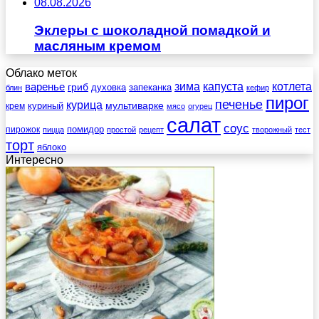
08.08.2026
Эклеры с шоколадной помадкой и
масляным кремом
Облако меток
зима
котлета
варенье
капуста
гриб
духовка
запеканка
блин
кефир
пирог
печенье
курица
мультиварке
куриный
крем
мясо
огурец
салат
соус
помидор
пирожок
пицца
простой
рецепт
творожный
тест
торт
яблоко
Интересно