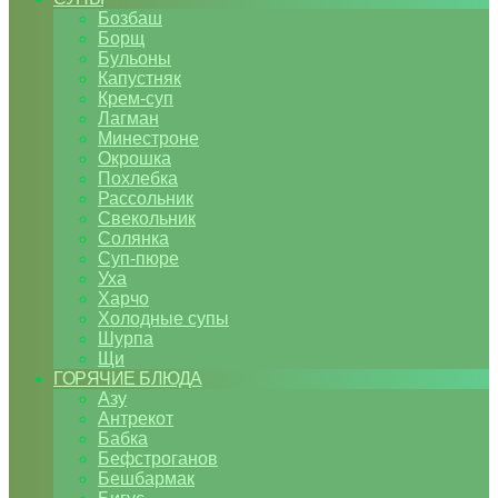
Бозбаш
Борщ
Бульоны
Капустняк
Крем-суп
Лагман
Минестроне
Окрошка
Похлебка
Рассольник
Свекольник
Солянка
Суп-пюре
Уха
Харчо
Холодные супы
Шурпа
Щи
ГОРЯЧИЕ БЛЮДА
Азу
Антрекот
Бабка
Бефстроганов
Бешбармак