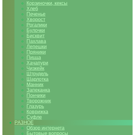
Корзиночки, кексы
Хлеб
Печенье
Хворост
Рогалики
Булочки
Бисквит
Пахлава
Лепешки
Пряники
Пицца
Хачапури
Чизкейк
Штрудель
Шарлотка
Манник
Запеканка
Пончики
Творожник
Глазурь
Коврижка
Суфле
РАЗНОЕ
Обзор интернета
Бытовые вопросы