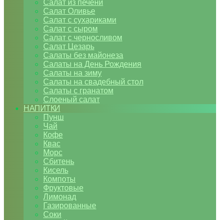
Салат из печени
Салат Оливье
Салат с сухариками
Салат с сыром
Салат с черносливом
Салат Цезарь
Салаты без майонеза
Салаты на День Рождения
Салаты на зиму
Салаты на свадебный стол
Салаты с гранатом
Слоеный салат
НАПИТКИ
Пунш
Чай
Кофе
Квас
Морс
Сбитень
Кисель
Компоты
Фруктовые
Лимонад
Газированные
Соки