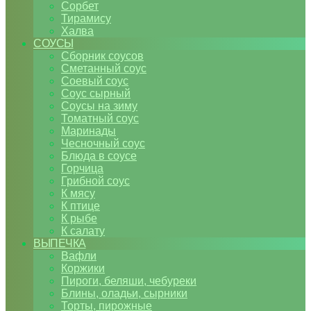
Сорбет
Тирамису
Халва
СОУСЫ
Сборник соусов
Сметанный соус
Соевый соус
Соус сырный
Соусы на зиму
Томатный соус
Маринады
Чесночный соус
Блюда в соусе
Горчица
Грибной соус
К мясу
К птице
К рыбе
К салату
ВЫПЕЧКА
Вафли
Коржики
Пироги, беляши, чебуреки
Блины, оладьи, сырники
Торты, пирожные