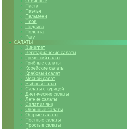
Отбивные
Паста
Паэлья
Пельмени
Плов
Подлива
Полента
Рагу
САЛАТЫ
Винегрет
Вегетарианские салаты
Греческий салат
Грибные салаты
Корейские салаты
Крабовый салат
Мясной салат
Рыбный салат
Салаты с курицей
Диетические салаты
Летние салаты
Салат из яиц
Овощные салаты
Острые салаты
Постные салаты
Простые салаты