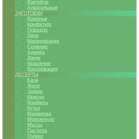
Коктейли
Алкогольные
ЗАГОТОВКИ
Варенье
Конфитюр
Повидло
Лечо
Маринование
Соление
Аджика
Джем
Квашение
Консервация
ДЕСЕРТЫ
Безе
Желе
Зефир
Ириски
Конфеты
Кутья
Мармелад
Мороженое
Муссы
Пастила
Пудинг