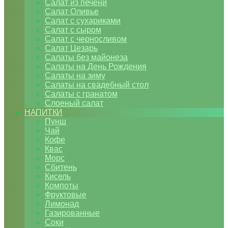
Салат из печени
Салат Оливье
Салат с сухариками
Салат с сыром
Салат с черносливом
Салат Цезарь
Салаты без майонеза
Салаты на День Рождения
Салаты на зиму
Салаты на свадебный стол
Салаты с гранатом
Слоеный салат
НАПИТКИ
Пунш
Чай
Кофе
Квас
Морс
Сбитень
Кисель
Компоты
Фруктовые
Лимонад
Газированные
Соки