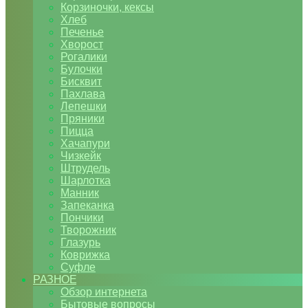
Корзиночки, кексы
Хлеб
Печенье
Хворост
Рогалики
Булочки
Бисквит
Пахлава
Лепешки
Пряники
Пицца
Хачапури
Чизкейк
Штрудель
Шарлотка
Манник
Запеканка
Пончики
Творожник
Глазурь
Коврижка
Суфле
РАЗНОЕ
Обзор интернета
Бытовые вопросы