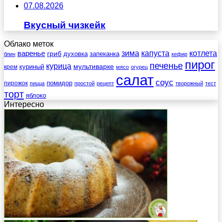
07.08.2026
Вкусный чизкейк
Облако меток
зима
котлета
варенье
капуста
гриб
духовка
запеканка
блин
кефир
пирог
печенье
курица
мультиварке
куриный
крем
мясо
огурец
салат
соус
помидор
пирожок
пицца
простой
рецепт
творожный
тест
торт
яблоко
Интересно