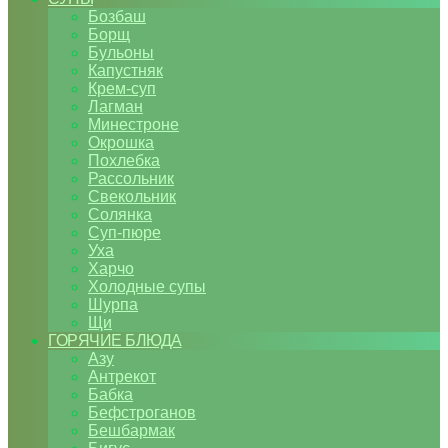
Бозбаш
Борщ
Бульоны
Капустняк
Крем-суп
Лагман
Минестроне
Окрошка
Похлебка
Рассольник
Свекольник
Солянка
Суп-пюре
Уха
Харчо
Холодные супы
Шурпа
Щи
ГОРЯЧИЕ БЛЮДА
Азу
Антрекот
Бабка
Бефстроганов
Бешбармак