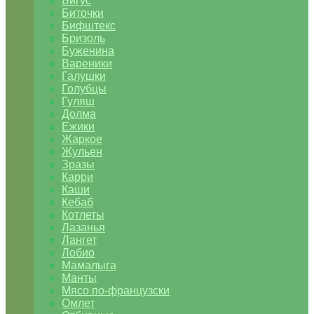
Бигус
Биточки
Бифштекс
Бризоль
Буженина
Вареники
Галушки
Голубцы
Гуляш
Долма
Ежики
Жаркое
Жульен
Зразы
Карри
Каши
Кебаб
Котлеты
Лазанья
Лангет
Лобио
Мамалыга
Манты
Мясо по-французски
Омлет