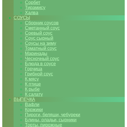
Сорбет
Тирамису
Халва
СОУСЫ
Сборник соусов
Сметанный соус
Соевый соус
Соус сырный
Соусы на зиму
Томатный соус
Маринады
Чесночный соус
Блюда в соусе
Горчица
Грибной соус
К мясу
К птице
К рыбе
К салату
ВЫПЕЧКА
Вафли
Коржики
Пироги, беляши, чебуреки
Блины, оладьи, сырники
Торты, пирожные