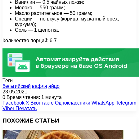
Ванилин — 0,5 чайных ложки;
Молоко — 550 грамм;
Масло растительное — 50 грамм;
Специи — по вкусу (корица, мускатный орех,
куркума);
Соль — 1 щепотка.
Количество порций: 6-7
Теги
бельгийский
вафля
яйцо
23.05.2021
0
Время чтения: 1 минута
Facebook
X
Вконтакте
Одноклассники
WhatsApp
Telegram
Viber
Печатать
ПОХОЖИЕ СТАТЬИ