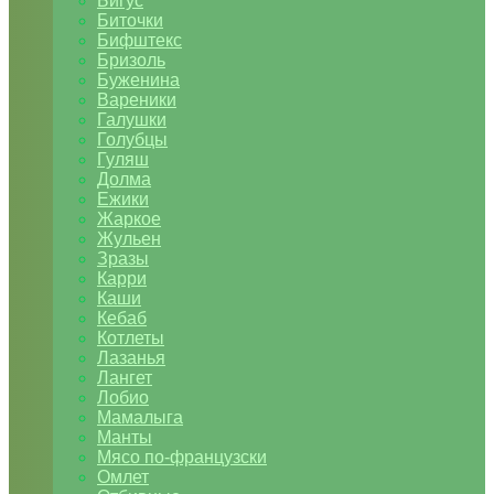
Бигус
Биточки
Бифштекс
Бризоль
Буженина
Вареники
Галушки
Голубцы
Гуляш
Долма
Ежики
Жаркое
Жульен
Зразы
Карри
Каши
Кебаб
Котлеты
Лазанья
Лангет
Лобио
Мамалыга
Манты
Мясо по-французски
Омлет