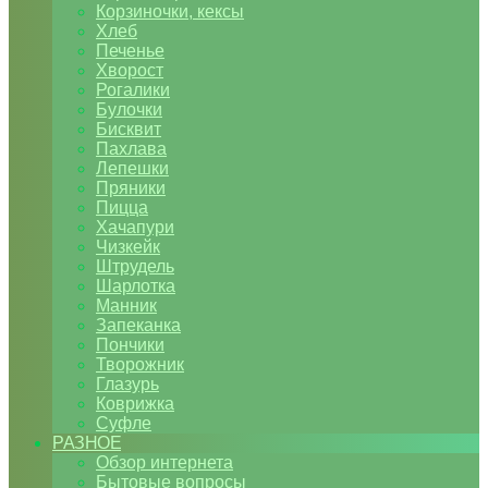
Корзиночки, кексы
Хлеб
Печенье
Хворост
Рогалики
Булочки
Бисквит
Пахлава
Лепешки
Пряники
Пицца
Хачапури
Чизкейк
Штрудель
Шарлотка
Манник
Запеканка
Пончики
Творожник
Глазурь
Коврижка
Суфле
РАЗНОЕ
Обзор интернета
Бытовые вопросы