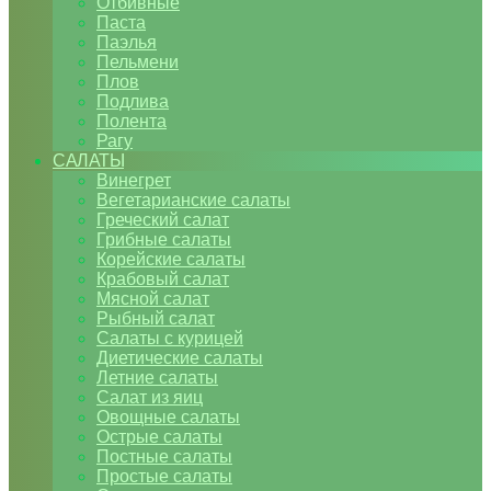
Отбивные
Паста
Паэлья
Пельмени
Плов
Подлива
Полента
Рагу
САЛАТЫ
Винегрет
Вегетарианские салаты
Греческий салат
Грибные салаты
Корейские салаты
Крабовый салат
Мясной салат
Рыбный салат
Салаты с курицей
Диетические салаты
Летние салаты
Салат из яиц
Овощные салаты
Острые салаты
Постные салаты
Простые салаты