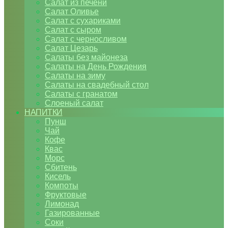
Салат из печени
Салат Оливье
Салат с сухариками
Салат с сыром
Салат с черносливом
Салат Цезарь
Салаты без майонеза
Салаты на День Рождения
Салаты на зиму
Салаты на свадебный стол
Салаты с гранатом
Слоеный салат
НАПИТКИ
Пунш
Чай
Кофе
Квас
Морс
Сбитень
Кисель
Компоты
Фруктовые
Лимонад
Газированные
Соки