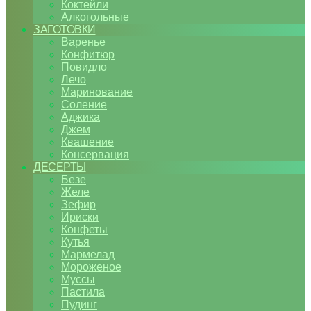
Коктейли
Алкогольные
ЗАГОТОВКИ
Варенье
Конфитюр
Повидло
Лечо
Маринование
Соление
Аджика
Джем
Квашение
Консервация
ДЕСЕРТЫ
Безе
Желе
Зефир
Ириски
Конфеты
Кутья
Мармелад
Мороженое
Муссы
Пастила
Пудинг