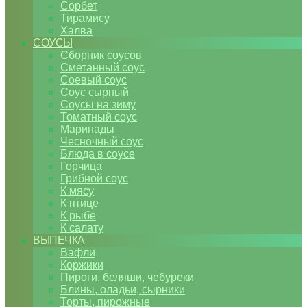
Сорбет
Тирамису
Халва
СОУСЫ
Сборник соусов
Сметанный соус
Соевый соус
Соус сырный
Соусы на зиму
Томатный соус
Маринады
Чесночный соус
Блюда в соусе
Горчица
Грибной соус
К мясу
К птице
К рыбе
К салату
ВЫПЕЧКА
Вафли
Коржики
Пироги, беляши, чебуреки
Блины, оладьи, сырники
Торты, пирожные