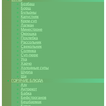
Бозбаш
Борщ
Бульоны
Капустняк
Крем-суп
Лагман
Минестроне
Окрошка
Похлебка
Рассольник
Свекольник
Солянка
Суп-пюре
Уха
Харчо
Холодные супы
Шурпа
Щи
ГОРЯЧИЕ БЛЮДА
Азу
Антрекот
Бабка
Бефстроганов
Бешбармак