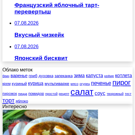
Французский яблочный тарт-
перевертыш
07.08.2026
Вкусный чизкейк
07.08.2026
Японский бисквит
Облако меток
зима
котлета
варенье
капуста
гриб
духовка
запеканка
блин
кефир
пирог
печенье
курица
мультиварке
куриный
крем
мясо
огурец
салат
соус
помидор
пирожок
пицца
простой
рецепт
творожный
тест
торт
яблоко
Интересно