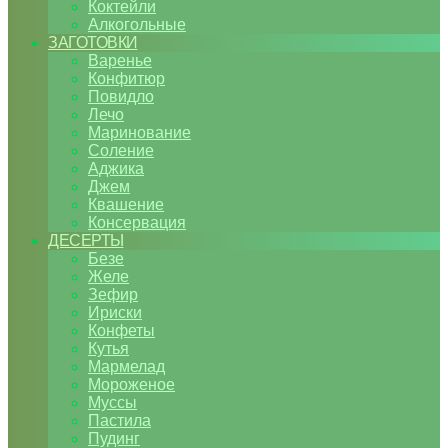
Коктейли
Алкогольные
ЗАГОТОВКИ
Варенье
Конфитюр
Повидло
Лечо
Маринование
Соление
Аджика
Джем
Квашение
Консервация
ДЕСЕРТЫ
Безе
Желе
Зефир
Ириски
Конфеты
Кутья
Мармелад
Мороженое
Муссы
Пастила
Пудинг