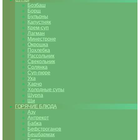
Бозбаш
Борщ
Бульоны
Капустняк
Крем-суп
Лагман
Минестроне
Окрошка
Похлебка
Рассольник
Свекольник
Солянка
Суп-пюре
Уха
Харчо
Холодные супы
Шурпа
Щи
ГОРЯЧИЕ БЛЮДА
Азу
Антрекот
Бабка
Бефстроганов
Бешбармак