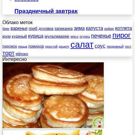
Праздничный завтрак
Облако меток
зима
котлета
варенье
капуста
гриб
духовка
запеканка
блин
кефир
пирог
печенье
курица
мультиварке
куриный
крем
мясо
огурец
салат
соус
помидор
пирожок
пицца
простой
рецепт
творожный
тест
торт
яблоко
Интересно