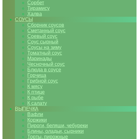
Сорбет
Тирамису
Халва
СОУСЫ
Сборник соусов
Сметанный соус
Соевый соус
Соус сырный
Соусы на зиму
Томатный соус
Маринады
Чесночный соус
Блюда в соусе
Горчица
Грибной соус
К мясу
К птице
К рыбе
К салату
ВЫПЕЧКА
Вафли
Коржики
Пироги, беляши, чебуреки
Блины, оладьи, сырники
Торты, пирожные