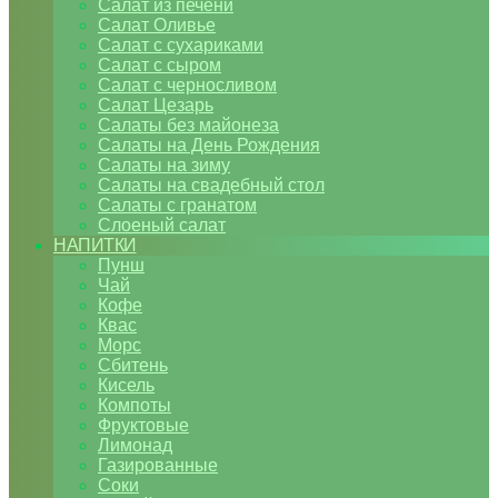
Салат из печени
Салат Оливье
Салат с сухариками
Салат с сыром
Салат с черносливом
Салат Цезарь
Салаты без майонеза
Салаты на День Рождения
Салаты на зиму
Салаты на свадебный стол
Салаты с гранатом
Слоеный салат
НАПИТКИ
Пунш
Чай
Кофе
Квас
Морс
Сбитень
Кисель
Компоты
Фруктовые
Лимонад
Газированные
Соки