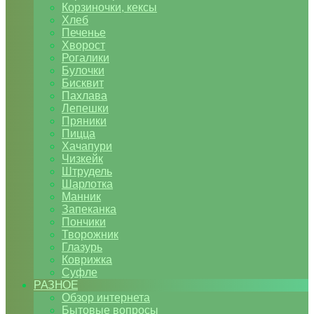
Корзиночки, кексы
Хлеб
Печенье
Хворост
Рогалики
Булочки
Бисквит
Пахлава
Лепешки
Пряники
Пицца
Хачапури
Чизкейк
Штрудель
Шарлотка
Манник
Запеканка
Пончики
Творожник
Глазурь
Коврижка
Суфле
РАЗНОЕ
Обзор интернета
Бытовые вопросы