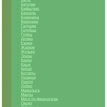
Бигус
Биточки
Бифштекс
Бризоль
Буженина
Вареники
Галушки
Голубцы
Гуляш
Долма
Ежики
Жаркое
Жульен
Зразы
Карри
Каши
Кебаб
Котлеты
Лазанья
Лангет
Лобио
Мамалыга
Манты
Мясо по-французски
Омлет