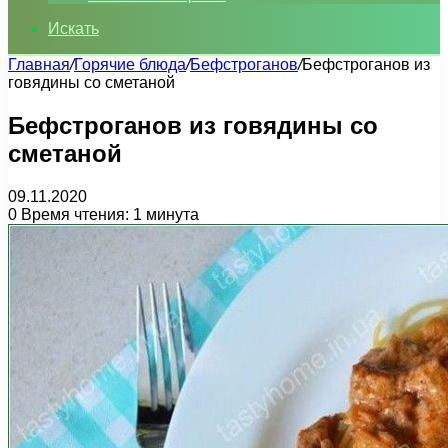
Искать
Главная
/
Горячие блюда
/
Бефстроганов
/
Бефстроганов из
говядины со сметаной
Бефстроганов из говядины со
сметаной
09.11.2020
0
Время чтения: 1 минута