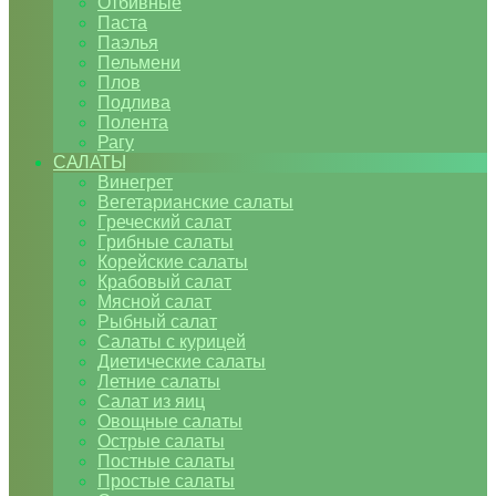
Отбивные
Паста
Паэлья
Пельмени
Плов
Подлива
Полента
Рагу
САЛАТЫ
Винегрет
Вегетарианские салаты
Греческий салат
Грибные салаты
Корейские салаты
Крабовый салат
Мясной салат
Рыбный салат
Салаты с курицей
Диетические салаты
Летние салаты
Салат из яиц
Овощные салаты
Острые салаты
Постные салаты
Простые салаты