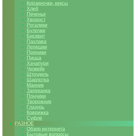
Корзиночки, кексы
Хлеб
Печенье
Хворост
Рогалики
Булочки
Бисквит
Пахлава
Лепешки
Пряники
Пицца
Хачапури
Чизкейк
Штрудель
Шарлотка
Манник
Запеканка
Пончики
Творожник
Глазурь
Коврижка
Суфле
РАЗНОЕ
Обзор интернета
Бытовые вопросы