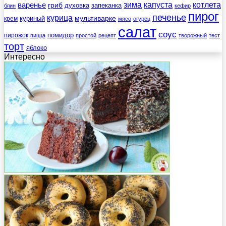
зима
котлета
варенье
капуста
гриб
духовка
запеканка
блин
кефир
пирог
печенье
курица
мультиварке
куриный
крем
мясо
огурец
салат
соус
помидор
пирожок
пицца
простой
рецепт
творожный
тест
торт
яблоко
Интересно