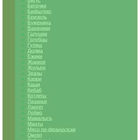
Бигус
Биточки
Бифштекс
Бризоль
Буженина
Вареники
Галушки
Голубцы
Гуляш
Долма
Ежики
Жаркое
Жульен
Зразы
Карри
Каши
Кебаб
Котлеты
Лазанья
Лангет
Лобио
Мамалыга
Манты
Мясо по-французски
Омлет