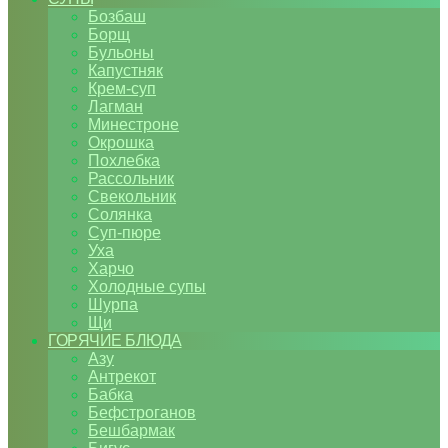
Бозбаш
Борщ
Бульоны
Капустняк
Крем-суп
Лагман
Минестроне
Окрошка
Похлебка
Рассольник
Свекольник
Солянка
Суп-пюре
Уха
Харчо
Холодные супы
Шурпа
Щи
ГОРЯЧИЕ БЛЮДА
Азу
Антрекот
Бабка
Бефстроганов
Бешбармак