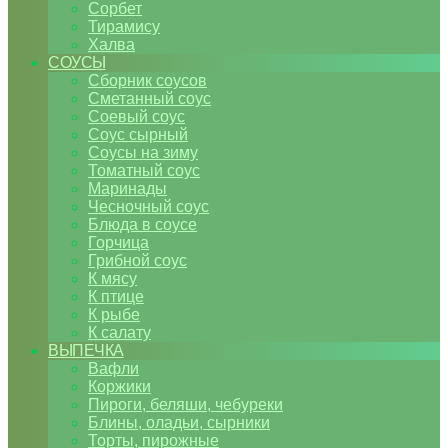
Сорбет
Тирамису
Халва
СОУСЫ
Сборник соусов
Сметанный соус
Соевый соус
Соус сырный
Соусы на зиму
Томатный соус
Маринады
Чесночный соус
Блюда в соусе
Горчица
Грибной соус
К мясу
К птице
К рыбе
К салату
ВЫПЕЧКА
Вафли
Коржики
Пироги, беляши, чебуреки
Блины, оладьи, сырники
Торты, пирожные