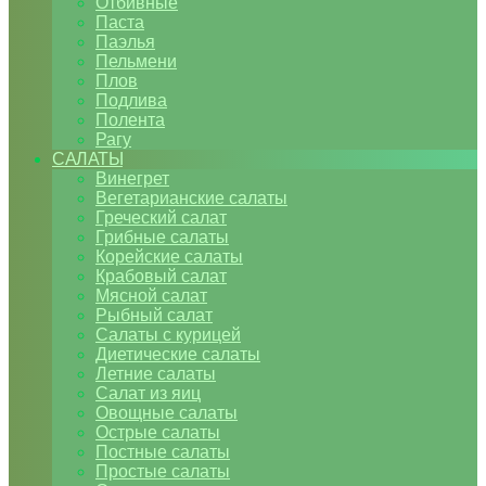
Отбивные
Паста
Паэлья
Пельмени
Плов
Подлива
Полента
Рагу
САЛАТЫ
Винегрет
Вегетарианские салаты
Греческий салат
Грибные салаты
Корейские салаты
Крабовый салат
Мясной салат
Рыбный салат
Салаты с курицей
Диетические салаты
Летние салаты
Салат из яиц
Овощные салаты
Острые салаты
Постные салаты
Простые салаты