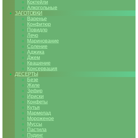
Коктейли
Алкогольные
ЗАГОТОВКИ
Варенье
Конфитюр
Повидло
Лечо
Маринование
Соление
Аджика
Джем
Квашение
Консервация
ДЕСЕРТЫ
Безе
Желе
Зефир
Ириски
Конфеты
Кутья
Мармелад
Мороженое
Муссы
Пастила
Пудинг