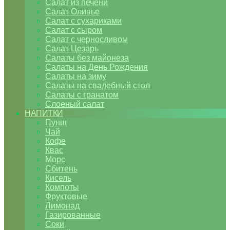
Салат из печени
Салат Оливье
Салат с сухариками
Салат с сыром
Салат с черносливом
Салат Цезарь
Салаты без майонеза
Салаты на День Рождения
Салаты на зиму
Салаты на свадебный стол
Салаты с гранатом
Слоеный салат
НАПИТКИ
Пунш
Чай
Кофе
Квас
Морс
Сбитень
Кисель
Компоты
Фруктовые
Лимонад
Газированные
Соки