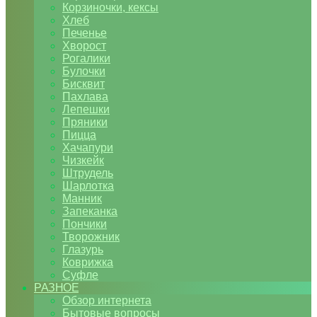
Корзиночки, кексы
Хлеб
Печенье
Хворост
Рогалики
Булочки
Бисквит
Пахлава
Лепешки
Пряники
Пицца
Хачапури
Чизкейк
Штрудель
Шарлотка
Манник
Запеканка
Пончики
Творожник
Глазурь
Коврижка
Суфле
РАЗНОЕ
Обзор интернета
Бытовые вопросы