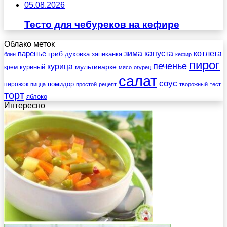
05.08.2026
Тесто для чебуреков на кефире
Облако меток
зима
котлета
варенье
капуста
гриб
духовка
запеканка
блин
кефир
пирог
печенье
курица
мультиварке
куриный
крем
мясо
огурец
салат
соус
помидор
пирожок
пицца
простой
рецепт
творожный
тест
торт
яблоко
Интересно