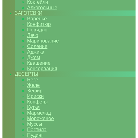
Коктейли
Алкогольные
ЗАГОТОВКИ
Варенье
Конфитюр
Повидло
Лечо
Маринование
Соление
Аджика
Джем
Квашение
Консервация
ДЕСЕРТЫ
Безе
Желе
Зефир
Ириски
Конфеты
Кутья
Мармелад
Мороженое
Муссы
Пастила
Пудинг