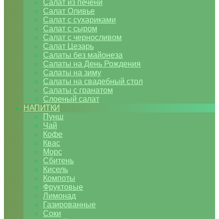
Салат из печени
Салат Оливье
Салат с сухариками
Салат с сыром
Салат с черносливом
Салат Цезарь
Салаты без майонеза
Салаты на День Рождения
Салаты на зиму
Салаты на свадебный стол
Салаты с гранатом
Слоеный салат
НАПИТКИ
Пунш
Чай
Кофе
Квас
Морс
Сбитень
Кисель
Компоты
Фруктовые
Лимонад
Газированные
Соки