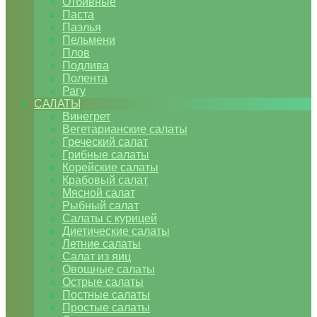
Отбивные
Паста
Паэлья
Пельмени
Плов
Подлива
Полента
Рагу
САЛАТЫ
Винегрет
Вегетарианские салаты
Греческий салат
Грибные салаты
Корейские салаты
Крабовый салат
Мясной салат
Рыбный салат
Салаты с курицей
Диетические салаты
Летние салаты
Салат из яиц
Овощные салаты
Острые салаты
Постные салаты
Простые салаты