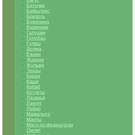
Бигус
Биточки
Бифштекс
Бризоль
Буженина
Вареники
Галушки
Голубцы
Гуляш
Долма
Ежики
Жаркое
Жульен
Зразы
Карри
Каши
Кебаб
Котлеты
Лазанья
Лангет
Лобио
Мамалыга
Манты
Мясо по-французски
Омлет