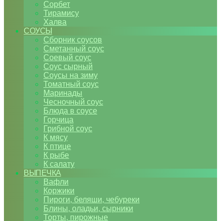
Сорбет
Тирамису
Халва
СОУСЫ
Сборник соусов
Сметанный соус
Соевый соус
Соус сырный
Соусы на зиму
Томатный соус
Маринады
Чесночный соус
Блюда в соусе
Горчица
Грибной соус
К мясу
К птице
К рыбе
К салату
ВЫПЕЧКА
Вафли
Коржики
Пироги, беляши, чебуреки
Блины, оладьи, сырники
Торты, пирожные