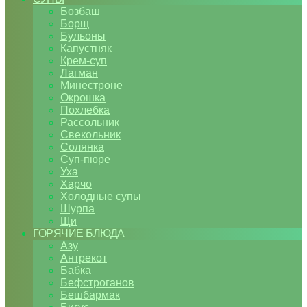
Бозбаш
Борщ
Бульоны
Капустняк
Крем-суп
Лагман
Минестроне
Окрошка
Похлебка
Рассольник
Свекольник
Солянка
Суп-пюре
Уха
Харчо
Холодные супы
Шурпа
Щи
ГОРЯЧИЕ БЛЮДА
Азу
Антрекот
Бабка
Бефстроганов
Бешбармак