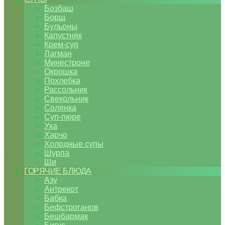
Бозбаш
Борщ
Бульоны
Капустняк
Крем-суп
Лагман
Минестроне
Окрошка
Похлебка
Рассольник
Свекольник
Солянка
Суп-пюре
Уха
Харчо
Холодные супы
Шурпа
Щи
ГОРЯЧИЕ БЛЮДА
Азу
Антрекот
Бабка
Бефстроганов
Бешбармак