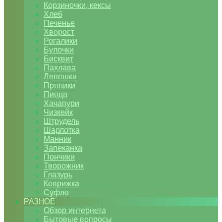
Корзиночки, кексы
Хлеб
Печенье
Хворост
Рогалики
Булочки
Бисквит
Пахлава
Лепешки
Пряники
Пицца
Хачапури
Чизкейк
Штрудель
Шарлотка
Манник
Запеканка
Пончики
Творожник
Глазурь
Коврижка
Суфле
РАЗНОЕ
Обзор интернета
Бытовые вопросы