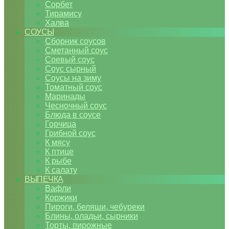
Сорбет
Тирамису
Халва
СОУСЫ
Сборник соусов
Сметанный соус
Соевый соус
Соус сырный
Соусы на зиму
Томатный соус
Маринады
Чесночный соус
Блюда в соусе
Горчица
Грибной соус
К мясу
К птице
К рыбе
К салату
ВЫПЕЧКА
Вафли
Коржики
Пироги, беляши, чебуреки
Блины, оладьи, сырники
Торты, пирожные