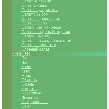
Салат из печени
Салат Оливье
Салат с сухариками
Салат с сыром
Салат с черносливом
Салат Цезарь
Салаты без майонеза
Салаты на День Рождения
Салаты на зиму
Салаты на свадебный стол
Салаты с гранатом
Слоеный салат
НАПИТКИ
Пунш
Чай
Кофе
Квас
Морс
Сбитень
Кисель
Компоты
Фруктовые
Лимонад
Газированные
Соки