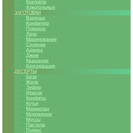
Коктейли
Алкогольные
ЗАГОТОВКИ
Варенье
Конфитюр
Повидло
Лечо
Маринование
Соление
Аджика
Джем
Квашение
Консервация
ДЕСЕРТЫ
Безе
Желе
Зефир
Ириски
Конфеты
Кутья
Мармелад
Мороженое
Муссы
Пастила
Пудинг