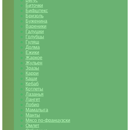
Бигус
Биточки
Бифштекс
Бризоль
Буженина
Вареники
Галушки
Голубцы
Гуляш
Долма
Ежики
Жаркое
Жульен
Зразы
Карри
Каши
Кебаб
Котлеты
Лазанья
Лангет
Лобио
Мамалыга
Манты
Мясо по-французски
Омлет