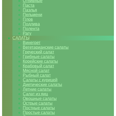
Отбивные
Паста
Паэлья
Пельмени
Плов
Подлива
Полента
Рагу
САЛАТЫ
Винегрет
Вегетарианские салаты
Греческий салат
Грибные салаты
Корейские салаты
Крабовый салат
Мясной салат
Рыбный салат
Салаты с курицей
Диетические салаты
Летние салаты
Салат из яиц
Овощные салаты
Острые салаты
Постные салаты
Простые салаты