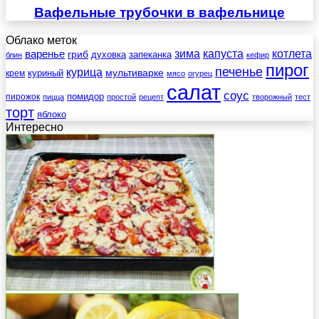
Вафельные трубочки в вафельнице
Облако меток
зима
котлета
варенье
капуста
гриб
духовка
запеканка
блин
кефир
пирог
печенье
курица
мультиварке
куриный
крем
мясо
огурец
салат
соус
помидор
пирожок
пицца
простой
рецепт
творожный
тест
торт
яблоко
Интересно