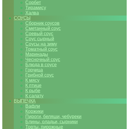
Сорбет
Тирамису
Халва
СОУСЫ
Сборник соусов
Сметанный соус
Соевый соус
Соус сырный
Соусы на зиму
Томатный соус
Маринады
Чесночный соус
Блюда в соусе
Горчица
Грибной соус
К мясу
К птице
К рыбе
К салату
ВЫПЕЧКА
Вафли
Коржики
Пироги, беляши, чебуреки
Блины, оладьи, сырники
Торты, пирожные