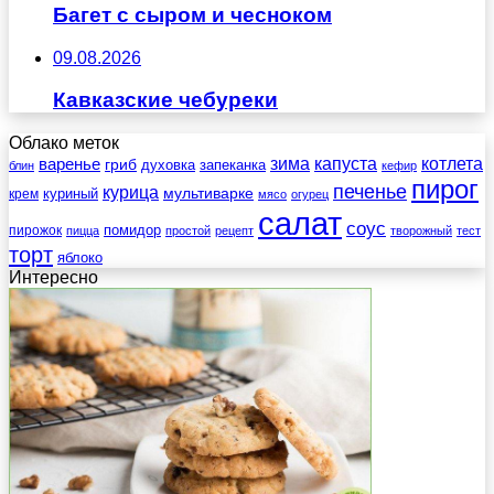
Багет с сыром и чесноком
09.08.2026
Кавказские чебуреки
Облако меток
зима
котлета
варенье
капуста
гриб
духовка
запеканка
блин
кефир
пирог
печенье
курица
мультиварке
куриный
крем
мясо
огурец
салат
соус
помидор
пирожок
пицца
простой
рецепт
творожный
тест
торт
яблоко
Интересно