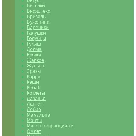
Бигус
Биточки
Бифштекс
Бризоль
Буженина
Вареники
Галушки
Голубцы
Гуляш
Долма
Ежики
Жаркое
Жульен
Зразы
Карри
Каши
Кебаб
Котлеты
Лазанья
Лангет
Лобио
Мамалыга
Манты
Мясо по-французски
Омлет