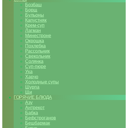
Бозбаш
Борщ
Бульоны
Капустняк
Крем-суп
Лагман
Минестроне
Окрошка
Похлебка
Рассольник
Свекольник
Солянка
Суп-пюре
Уха
Харчо
Холодные супы
Шурпа
Щи
ГОРЯЧИЕ БЛЮДА
Азу
Антрекот
Бабка
Бефстроганов
Бешбармак