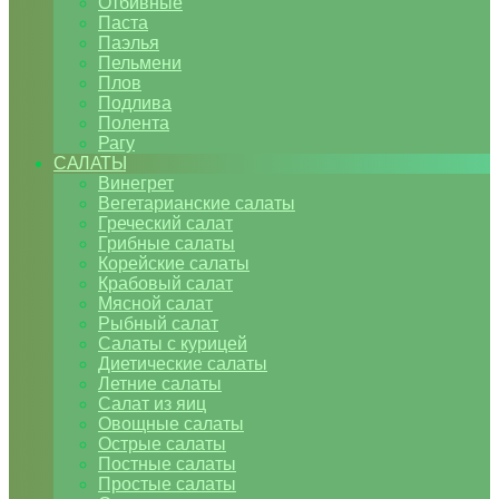
Отбивные
Паста
Паэлья
Пельмени
Плов
Подлива
Полента
Рагу
САЛАТЫ
Винегрет
Вегетарианские салаты
Греческий салат
Грибные салаты
Корейские салаты
Крабовый салат
Мясной салат
Рыбный салат
Салаты с курицей
Диетические салаты
Летние салаты
Салат из яиц
Овощные салаты
Острые салаты
Постные салаты
Простые салаты