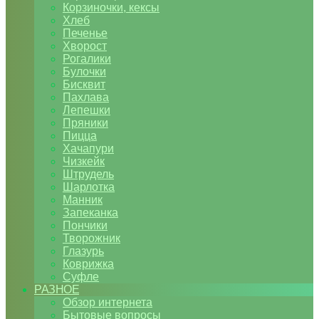
Корзиночки, кексы
Хлеб
Печенье
Хворост
Рогалики
Булочки
Бисквит
Пахлава
Лепешки
Пряники
Пицца
Хачапури
Чизкейк
Штрудель
Шарлотка
Манник
Запеканка
Пончики
Творожник
Глазурь
Коврижка
Суфле
РАЗНОЕ
Обзор интернета
Бытовые вопросы