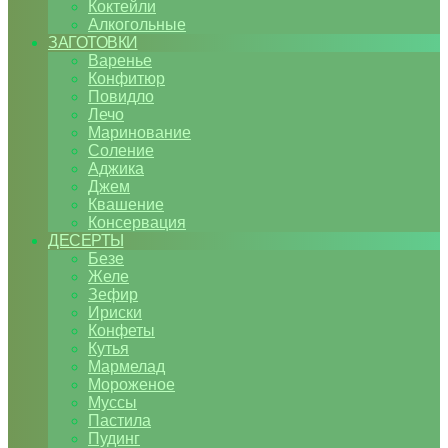
Коктейли
Алкогольные
ЗАГОТОВКИ
Варенье
Конфитюр
Повидло
Лечо
Маринование
Соление
Аджика
Джем
Квашение
Консервация
ДЕСЕРТЫ
Безе
Желе
Зефир
Ириски
Конфеты
Кутья
Мармелад
Мороженое
Муссы
Пастила
Пудинг