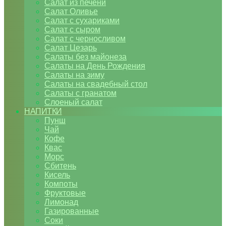
Салат из печени
Салат Оливье
Салат с сухариками
Салат с сыром
Салат с черносливом
Салат Цезарь
Салаты без майонеза
Салаты на День Рождения
Салаты на зиму
Салаты на свадебный стол
Салаты с гранатом
Слоеный салат
НАПИТКИ
Пунш
Чай
Кофе
Квас
Морс
Сбитень
Кисель
Компоты
Фруктовые
Лимонад
Газированные
Соки