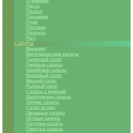
Отбивные
Паста
Паэлья
Пельмени
Плов
Подлива
Полента
Рагу
САЛАТЫ
Винегрет
Вегетарианские салаты
Греческий салат
Грибные салаты
Корейские салаты
Крабовый салат
Мясной салат
Рыбный салат
Салаты с курицей
Диетические салаты
Летние салаты
Салат из яиц
Овощные салаты
Острые салаты
Постные салаты
Простые салаты