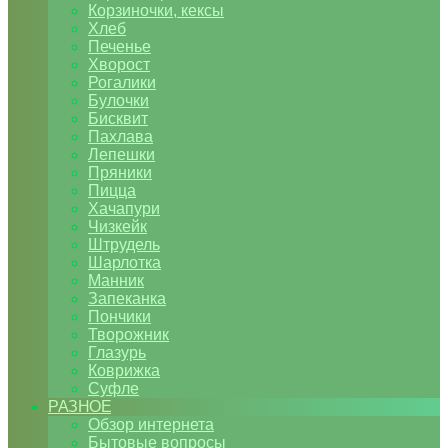
Корзиночки, кексы
Хлеб
Печенье
Хворост
Рогалики
Булочки
Бисквит
Пахлава
Лепешки
Пряники
Пицца
Хачапури
Чизкейк
Штрудель
Шарлотка
Манник
Запеканка
Пончики
Творожник
Глазурь
Коврижка
Суфле
РАЗНОЕ
Обзор интернета
Бытовые вопросы