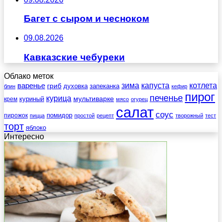
Багет с сыром и чесноком
09.08.2026
Кавказские чебуреки
Облако меток
зима
котлета
варенье
капуста
гриб
духовка
запеканка
блин
кефир
пирог
печенье
курица
мультиварке
куриный
крем
мясо
огурец
салат
соус
помидор
пирожок
пицца
простой
рецепт
творожный
тест
торт
яблоко
Интересно