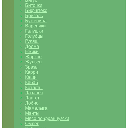
Бигус
Биточки
Бифштекс
Бризоль
Буженина
Вареники
Галушки
Голубцы
Гуляш
Долма
Ежики
Жаркое
Жульен
Зразы
Карри
Каши
Кебаб
Котлеты
Лазанья
Лангет
Лобио
Мамалыга
Манты
Мясо по-французски
Омлет