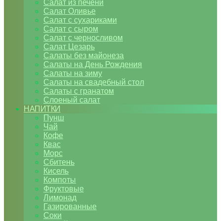
Салат из печени
Салат Оливье
Салат с сухариками
Салат с сыром
Салат с черносливом
Салат Цезарь
Салаты без майонеза
Салаты на День Рождения
Салаты на зиму
Салаты на свадебный стол
Салаты с гранатом
Слоеный салат
НАПИТКИ
Пунш
Чай
Кофе
Квас
Морс
Сбитень
Кисель
Компоты
Фруктовые
Лимонад
Газированные
Соки