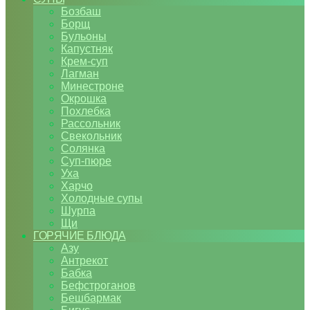
Бозбаш
Борщ
Бульоны
Капустняк
Крем-суп
Лагман
Минестроне
Окрошка
Похлебка
Рассольник
Свекольник
Солянка
Суп-пюре
Уха
Харчо
Холодные супы
Шурпа
Щи
ГОРЯЧИЕ БЛЮДА
Азу
Антрекот
Бабка
Бефстроганов
Бешбармак