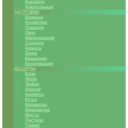
Коктейли
Алкогольные
ЗАГОТОВКИ
Варенье
Конфитюр
Повидло
Лечо
Маринование
Соление
Аджика
Джем
Квашение
Консервация
ДЕСЕРТЫ
Безе
Желе
Зефир
Ириски
Конфеты
Кутья
Мармелад
Мороженое
Муссы
Пастила
Пудинг