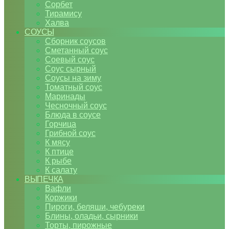
Сорбет
Тирамису
Халва
СОУСЫ
Сборник соусов
Сметанный соус
Соевый соус
Соус сырный
Соусы на зиму
Томатный соус
Маринады
Чесночный соус
Блюда в соусе
Горчица
Грибной соус
К мясу
К птице
К рыбе
К салату
ВЫПЕЧКА
Вафли
Коржики
Пироги, беляши, чебуреки
Блины, оладьи, сырники
Торты, пирожные