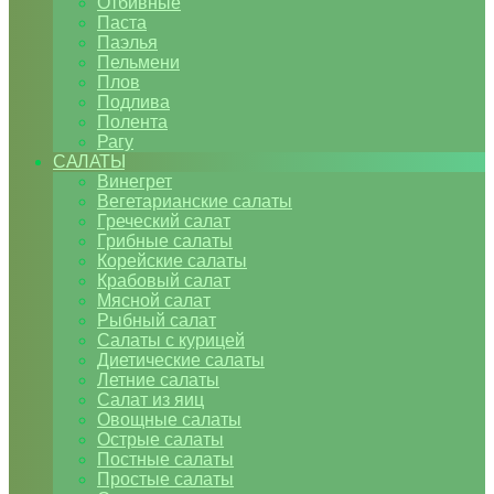
Отбивные
Паста
Паэлья
Пельмени
Плов
Подлива
Полента
Рагу
САЛАТЫ
Винегрет
Вегетарианские салаты
Греческий салат
Грибные салаты
Корейские салаты
Крабовый салат
Мясной салат
Рыбный салат
Салаты с курицей
Диетические салаты
Летние салаты
Салат из яиц
Овощные салаты
Острые салаты
Постные салаты
Простые салаты