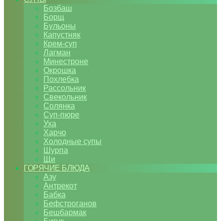
Бозбаш
Борщ
Бульоны
Капустняк
Крем-суп
Лагман
Минестроне
Окрошка
Похлебка
Рассольник
Свекольник
Солянка
Суп-пюре
Уха
Харчо
Холодные супы
Шурпа
Щи
ГОРЯЧИЕ БЛЮДА
Азу
Антрекот
Бабка
Бефстроганов
Бешбармак