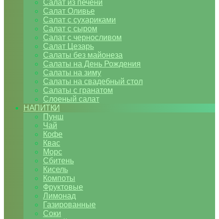
Салат из печени
Салат Оливье
Салат с сухариками
Салат с сыром
Салат с черносливом
Салат Цезарь
Салаты без майонеза
Салаты на День Рождения
Салаты на зиму
Салаты на свадебный стол
Салаты с гранатом
Слоеный салат
НАПИТКИ
Пунш
Чай
Кофе
Квас
Морс
Сбитень
Кисель
Компоты
Фруктовые
Лимонад
Газированные
Соки