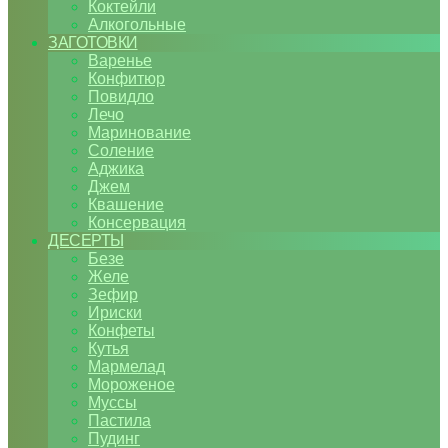
Коктейли
Алкогольные
ЗАГОТОВКИ
Варенье
Конфитюр
Повидло
Лечо
Маринование
Соление
Аджика
Джем
Квашение
Консервация
ДЕСЕРТЫ
Безе
Желе
Зефир
Ириски
Конфеты
Кутья
Мармелад
Мороженое
Муссы
Пастила
Пудинг