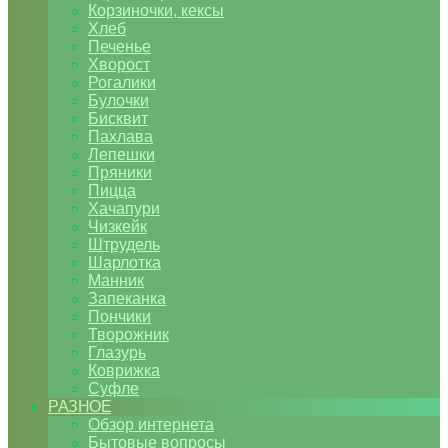
Корзиночки, кексы
Хлеб
Печенье
Хворост
Рогалики
Булочки
Бисквит
Пахлава
Лепешки
Пряники
Пицца
Хачапури
Чизкейк
Штрудель
Шарлотка
Манник
Запеканка
Пончики
Творожник
Глазурь
Коврижка
Суфле
РАЗНОЕ
Обзор интернета
Бытовые вопросы