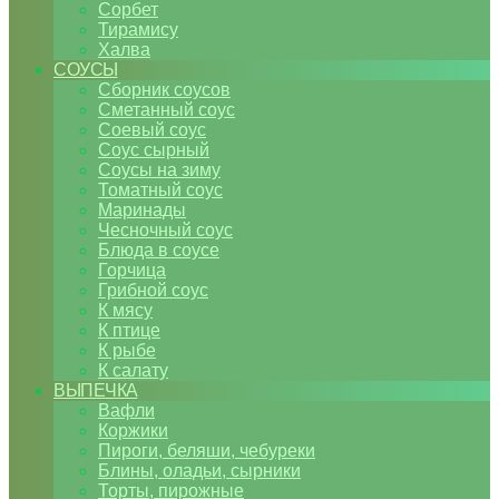
Сорбет
Тирамису
Халва
СОУСЫ
Сборник соусов
Сметанный соус
Соевый соус
Соус сырный
Соусы на зиму
Томатный соус
Маринады
Чесночный соус
Блюда в соусе
Горчица
Грибной соус
К мясу
К птице
К рыбе
К салату
ВЫПЕЧКА
Вафли
Коржики
Пироги, беляши, чебуреки
Блины, оладьи, сырники
Торты, пирожные