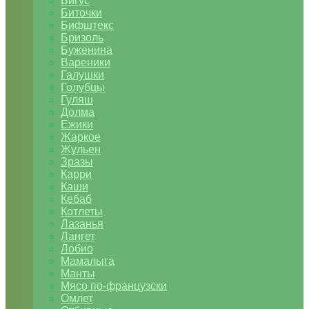
Бигус
Биточки
Бифштекс
Бризоль
Буженина
Вареники
Галушки
Голубцы
Гуляш
Долма
Ежики
Жаркое
Жульен
Зразы
Карри
Каши
Кебаб
Котлеты
Лазанья
Лангет
Лобио
Мамалыга
Манты
Мясо по-французски
Омлет