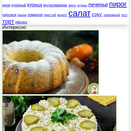
пирог
печенье
курица
мультиварке
куриный
крем
мясо
огурец
салат
соус
помидор
пирожок
пицца
простой
рецепт
творожный
тест
торт
яблоко
Интересно