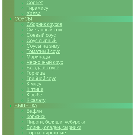
Сорбет
Тирамису
Халва
СОУСЫ
Сборник соусов
Сметанный соус
Соевый соус
Соус сырный
Соусы на зиму
Томатный соус
Маринады
Чесночный соус
Блюда в соусе
Горчица
Грибной соус
К мясу
К птице
К рыбе
К салату
ВЫПЕЧКА
Вафли
Коржики
Пироги, беляши, чебуреки
Блины, оладьи, сырники
Торты, пирожные