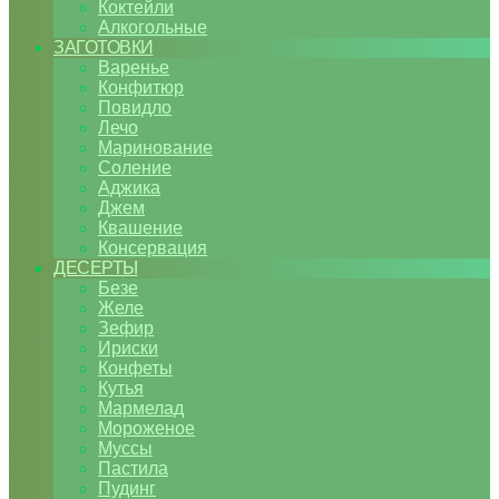
Коктейли
Алкогольные
ЗАГОТОВКИ
Варенье
Конфитюр
Повидло
Лечо
Маринование
Соление
Аджика
Джем
Квашение
Консервация
ДЕСЕРТЫ
Безе
Желе
Зефир
Ириски
Конфеты
Кутья
Мармелад
Мороженое
Муссы
Пастила
Пудинг