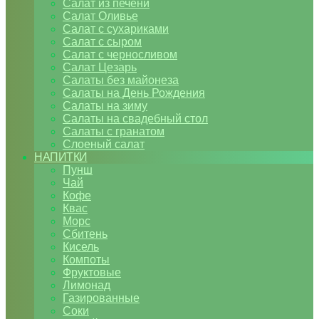
Салат из печени
Салат Оливье
Салат с сухариками
Салат с сыром
Салат с черносливом
Салат Цезарь
Салаты без майонеза
Салаты на День Рождения
Салаты на зиму
Салаты на свадебный стол
Салаты с гранатом
Слоеный салат
НАПИТКИ
Пунш
Чай
Кофе
Квас
Морс
Сбитень
Кисель
Компоты
Фруктовые
Лимонад
Газированные
Соки