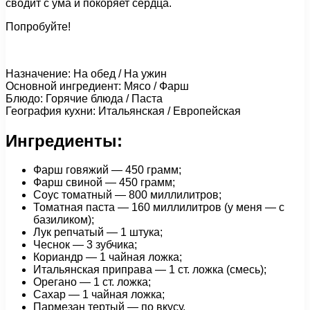
сводит с ума и покоряет сердца.
Попробуйте!
Назначение: На обед / На ужин
Основной ингредиент: Мясо / Фарш
Блюдо: Горячие блюда / Паста
География кухни: Итальянская / Европейская
Ингредиенты:
Фарш говяжий — 450 грамм;
Фарш свиной — 450 грамм;
Соус томатный — 800 миллилитров;
Томатная паста — 160 миллилитров (у меня — с
базиликом);
Лук репчатый — 1 штука;
Чеснок — 3 зубчика;
Кориандр — 1 чайная ложка;
Итальянская приправа — 1 cт. ложка (смесь);
Орегано — 1 ст. ложка;
Сахар — 1 чайная ложка;
Пармезан тертый — по вкусу.