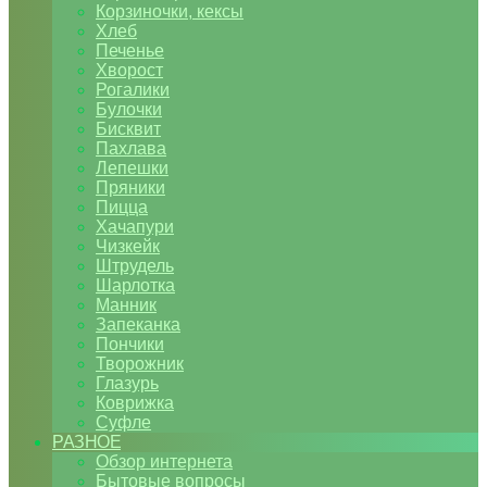
Корзиночки, кексы
Хлеб
Печенье
Хворост
Рогалики
Булочки
Бисквит
Пахлава
Лепешки
Пряники
Пицца
Хачапури
Чизкейк
Штрудель
Шарлотка
Манник
Запеканка
Пончики
Творожник
Глазурь
Коврижка
Суфле
РАЗНОЕ
Обзор интернета
Бытовые вопросы