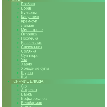
Бозбаш
Борщ
Бульоны
Капустняк
Крем-суп
Лагман
Минестроне
Окрошка
Похлебка
Рассольник
Свекольник
Солянка
Суп-пюре
Уха
Харчо
Холодные супы
Шурпа
Щи
ГОРЯЧИЕ БЛЮДА
Азу
Антрекот
Бабка
Бефстроганов
Бешбармак