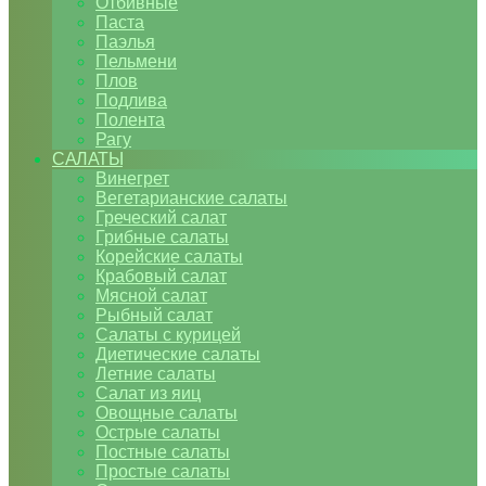
Отбивные
Паста
Паэлья
Пельмени
Плов
Подлива
Полента
Рагу
САЛАТЫ
Винегрет
Вегетарианские салаты
Греческий салат
Грибные салаты
Корейские салаты
Крабовый салат
Мясной салат
Рыбный салат
Салаты с курицей
Диетические салаты
Летние салаты
Салат из яиц
Овощные салаты
Острые салаты
Постные салаты
Простые салаты