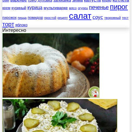
гриб
духовка
запеканка
блин
кефир
пирог
печенье
курица
мультиварке
куриный
крем
мясо
огурец
салат
соус
помидор
пирожок
пицца
простой
рецепт
творожный
тест
торт
яблоко
Интересно