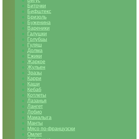
Бигус
Биточки
Бифштекс
Бризоль
Буженина
Вареники
Галушки
Голубцы
Гуляш
Долма
Ежики
Жаркое
Жульен
Зразы
Карри
Каши
Кебаб
Котлеты
Лазанья
Лангет
Лобио
Мамалыга
Манты
Мясо по-французски
Омлет