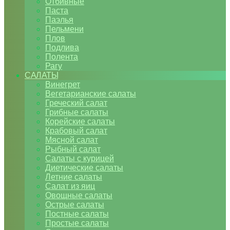
Отбивные
Паста
Паэлья
Пельмени
Плов
Подлива
Полента
Рагу
САЛАТЫ
Винегрет
Вегетарианские салаты
Греческий салат
Грибные салаты
Корейские салаты
Крабовый салат
Мясной салат
Рыбный салат
Салаты с курицей
Диетические салаты
Летние салаты
Салат из яиц
Овощные салаты
Острые салаты
Постные салаты
Простые салаты