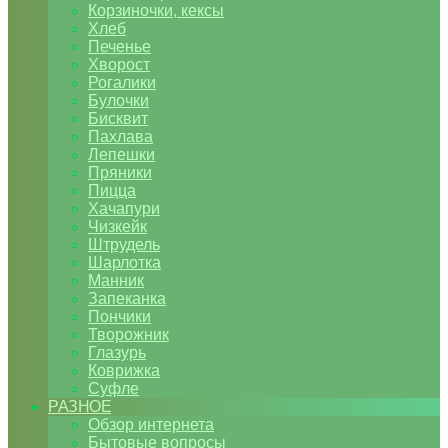
Корзиночки, кексы
Хлеб
Печенье
Хворост
Рогалики
Булочки
Бисквит
Пахлава
Лепешки
Пряники
Пицца
Хачапури
Чизкейк
Штрудель
Шарлотка
Манник
Запеканка
Пончики
Творожник
Глазурь
Коврижка
Суфле
РАЗНОЕ
Обзор интернета
Бытовые вопросы