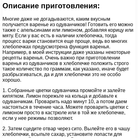
Описание приготовления:
Многие даже не догадываются, каким вкусным
получается варенье из одуванчиков! Готовить его можно
также с апельсинами или лимоном, добавляя корицу или
мяту. Если у вас есть в наличии хлебопечка, тогда
процесс варки становится еще проще, ведь во многих
хлебопечках предусмотрена функция варенья.
Например, в моей инструкции даже указаны некоторые
рецепты варенья. Очень важно при приготовлении
варенья из одуванчиков в хлебопечке положить строго
такое количество по граммам, как указано, иначе будет
разбрызгиваться, да и для хлебопечки это не особо
хорошо.
1. Собранные цветки одуванчика промойте и залейте
кипятком. Лимон порежьте на кольца и добавьте к
одуванчикам. Проварить надо минут 10, а потом даем
настояться в течение часа. Можете проварить цветки с
лимоном просто в кастрюле или в той же хлебопечке,
если у нее режимы позволяют.
2. Затем сцедите отвар через сито. Вылейте его в чашу
хлебопечки, всыпьте сахар, установите лопасти для