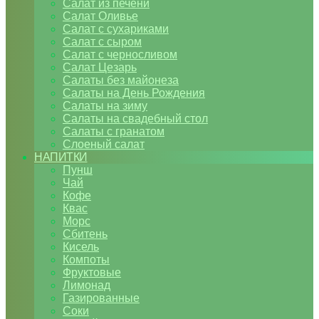
Салат из печени
Салат Оливье
Салат с сухариками
Салат с сыром
Салат с черносливом
Салат Цезарь
Салаты без майонеза
Салаты на День Рождения
Салаты на зиму
Салаты на свадебный стол
Салаты с гранатом
Слоеный салат
НАПИТКИ
Пунш
Чай
Кофе
Квас
Морс
Сбитень
Кисель
Компоты
Фруктовые
Лимонад
Газированные
Соки