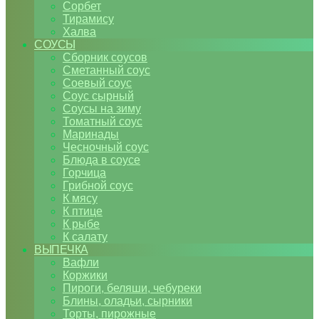
Сорбет
Тирамису
Халва
СОУСЫ
Сборник соусов
Сметанный соус
Соевый соус
Соус сырный
Соусы на зиму
Томатный соус
Маринады
Чесночный соус
Блюда в соусе
Горчица
Грибной соус
К мясу
К птице
К рыбе
К салату
ВЫПЕЧКА
Вафли
Коржики
Пироги, беляши, чебуреки
Блины, оладьи, сырники
Торты, пирожные