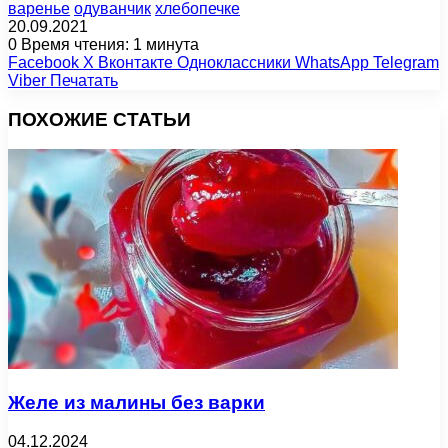
варенье
одуванчик
хлебопечке
20.09.2021
0
Время чтения: 1 минута
Facebook
X
Вконтакте
Одноклассники
WhatsApp
Telegram
Viber
Печатать
ПОХОЖИЕ СТАТЬИ
Желе из малины без варки
04.12.2024