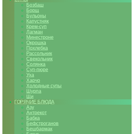
Бозбаш
Борщ
Бульоны
Капустняк
Крем-суп
Лагман
Минестроне
Окрошка
Похлебка
Рассольник
Свекольник
Солянка
Суп-пюре
Уха
Харчо
Холодные супы
Шурпа
Щи
ГОРЯЧИЕ БЛЮДА
Азу
Антрекот
Бабка
Бефстроганов
Бешбармак