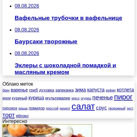
08.08.2026
Вафельные трубочки в вафельнице
08.08.2026
Баурсаки творожные
08.08.2026
Эклеры с шоколадной помадкой и
масляным кремом
Облако меток
зима
котлета
варенье
капуста
гриб
духовка
запеканка
блин
кефир
пирог
печенье
курица
мультиварке
куриный
крем
мясо
огурец
салат
соус
помидор
пирожок
пицца
простой
рецепт
творожный
тест
торт
яблоко
Интересно