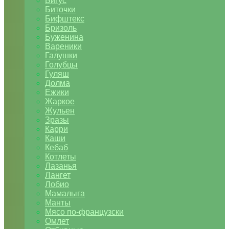
Бигус
Биточки
Бифштекс
Бризоль
Буженина
Вареники
Галушки
Голубцы
Гуляш
Долма
Ежики
Жаркое
Жульен
Зразы
Карри
Каши
Кебаб
Котлеты
Лазанья
Лангет
Лобио
Мамалыга
Манты
Мясо по-французски
Омлет