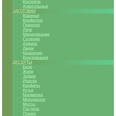
Коктейли
Алкогольные
ЗАГОТОВКИ
Варенье
Конфитюр
Повидло
Лечо
Маринование
Соление
Аджика
Джем
Квашение
Консервация
ДЕСЕРТЫ
Безе
Желе
Зефир
Ириски
Конфеты
Кутья
Мармелад
Мороженое
Муссы
Пастила
Пудинг