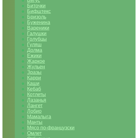
Бигус
Биточки
Бифштекс
Бризоль
Буженина
Вареники
Галушки
Голубцы
Гуляш
Долма
Ежики
Жаркое
Жульен
Зразы
Карри
Каши
Кебаб
Котлеты
Лазанья
Лангет
Лобио
Мамалыга
Манты
Мясо по-французски
Омлет