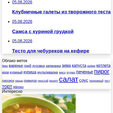
05.08.2026
Клубничные галеты из творожного теста
05.08.2026
Самса с куриной грудкой
05.08.2026
Тесто для чебуреков на кефире
Облако меток
зима
котлета
варенье
капуста
гриб
духовка
запеканка
блин
кефир
пирог
печенье
курица
мультиварке
куриный
крем
мясо
огурец
салат
соус
помидор
пирожок
пицца
простой
рецепт
творожный
тест
торт
яблоко
Интересно