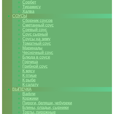
Сорбет
Тирамису
Халва
СОУСЫ
Сборник соусов
Сметанный соус
Соевый соус
Соус сырный
Соусы на зиму
Томатный соус
Маринады
Чесночный соус
Блюда в соусе
Горчица
Грибной соус
К мясу
К птице
К рыбе
К салату
ВЫПЕЧКА
Вафли
Коржики
Пироги, беляши, чебуреки
Блины, оладьи, сырники
Торты, пирожные