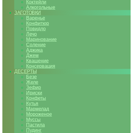
Коктейли
Алкогольные
ЗАГОТОВКИ
Варенье
Конфитюр
Повидло
Лечо
Маринование
Соление
Аджика
Джем
Квашение
Консервация
ДЕСЕРТЫ
Безе
Желе
Зефир
Ириски
Конфеты
Кутья
Мармелад
Мороженое
Муссы
Пастила
Пудинг