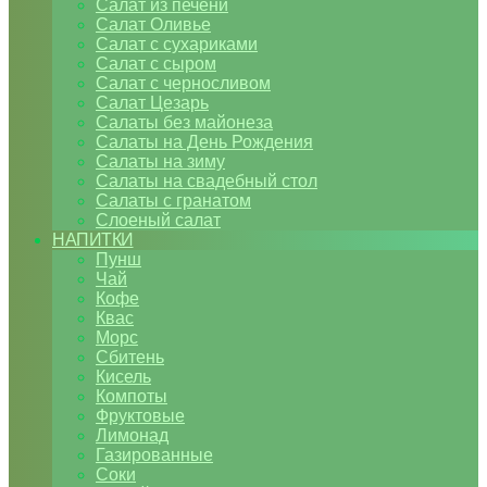
Салат из печени
Салат Оливье
Салат с сухариками
Салат с сыром
Салат с черносливом
Салат Цезарь
Салаты без майонеза
Салаты на День Рождения
Салаты на зиму
Салаты на свадебный стол
Салаты с гранатом
Слоеный салат
НАПИТКИ
Пунш
Чай
Кофе
Квас
Морс
Сбитень
Кисель
Компоты
Фруктовые
Лимонад
Газированные
Соки