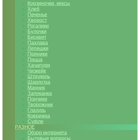
Корзиночки, кексы
Хлеб
Печенье
Хворост
Рогалики
Булочки
Бисквит
Пахлава
Лепешки
Пряники
Пицца
Хачапури
Чизкейк
Штрудель
Шарлотка
Манник
Запеканка
Пончики
Творожник
Глазурь
Коврижка
Суфле
РАЗНОЕ
Обзор интернета
Бытовые вопросы