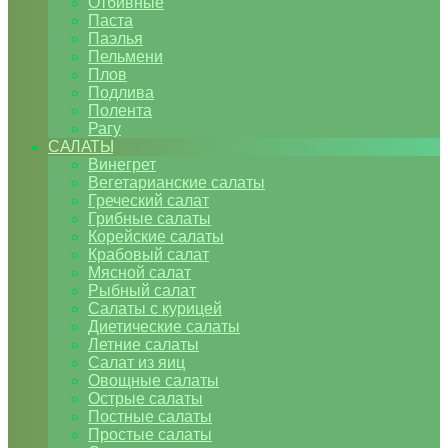
Отбивные
Паста
Паэлья
Пельмени
Плов
Подлива
Полента
Рагу
САЛАТЫ
Винегрет
Вегетарианские салаты
Греческий салат
Грибные салаты
Корейские салаты
Крабовый салат
Мясной салат
Рыбный салат
Салаты с курицей
Диетические салаты
Летние салаты
Салат из яиц
Овощные салаты
Острые салаты
Постные салаты
Простые салаты