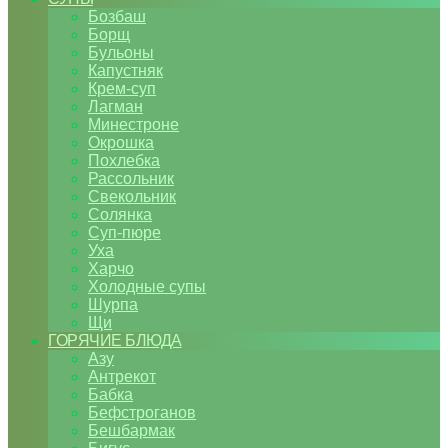
Бозбаш
Борщ
Бульоны
Капустняк
Крем-суп
Лагман
Минестроне
Окрошка
Похлебка
Рассольник
Свекольник
Солянка
Суп-пюре
Уха
Харчо
Холодные супы
Шурпа
Щи
ГОРЯЧИЕ БЛЮДА
Азу
Антрекот
Бабка
Бефстроганов
Бешбармак