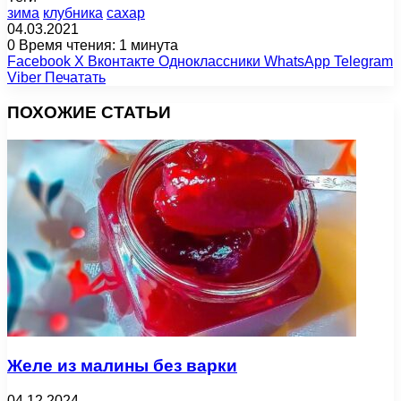
зима
клубника
сахар
04.03.2021
0
Время чтения: 1 минута
Facebook
X
Вконтакте
Одноклассники
WhatsApp
Telegram
Viber
Печатать
ПОХОЖИЕ СТАТЬИ
Желе из малины без варки
04.12.2024