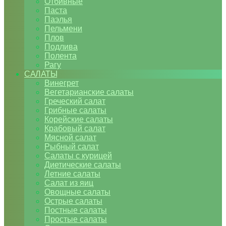
Отбивные
Паста
Паэлья
Пельмени
Плов
Подлива
Полента
Рагу
САЛАТЫ
Винегрет
Вегетарианские салаты
Греческий салат
Грибные салаты
Корейские салаты
Крабовый салат
Мясной салат
Рыбный салат
Салаты с курицей
Диетические салаты
Летние салаты
Салат из яиц
Овощные салаты
Острые салаты
Постные салаты
Простые салаты