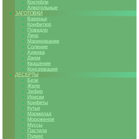
Коктейли
Алкогольные
ЗАГОТОВКИ
Варенье
Конфитюр
Повидло
Лечо
Маринование
Соление
Аджика
Джем
Квашение
Консервация
ДЕСЕРТЫ
Безе
Желе
Зефир
Ириски
Конфеты
Кутья
Мармелад
Мороженое
Муссы
Пастила
Пудинг