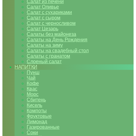
Салат из печени
Салат Оливье
Салат с сухариками
Салат с сыром
Салат с черносливом
Салат Цезарь
Салаты без майонеза
Салаты на День Рождения
Салаты на зиму
Салаты на свадебный стол
Салаты с гранатом
Слоеный салат
НАПИТКИ
Пунш
Чай
Кофе
Квас
Морс
Сбитень
Кисель
Компоты
Фруктовые
Лимонад
Газированные
Соки