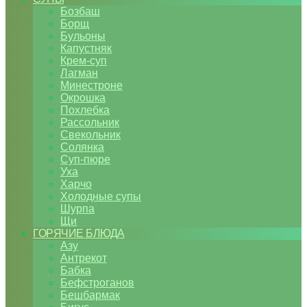
Бозбаш
Борщ
Бульоны
Капустняк
Крем-суп
Лагман
Минестроне
Окрошка
Похлебка
Рассольник
Свекольник
Солянка
Суп-пюре
Уха
Харчо
Холодные супы
Шурпа
Щи
ГОРЯЧИЕ БЛЮДА
Азу
Антрекот
Бабка
Бефстроганов
Бешбармак