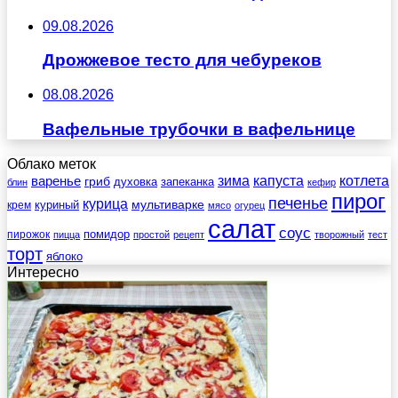
09.08.2026
Дрожжевое тесто для чебуреков
08.08.2026
Вафельные трубочки в вафельнице
Облако меток
зима
котлета
варенье
капуста
гриб
духовка
запеканка
блин
кефир
пирог
печенье
курица
мультиварке
куриный
крем
мясо
огурец
салат
соус
помидор
пирожок
пицца
простой
рецепт
творожный
тест
торт
яблоко
Интересно