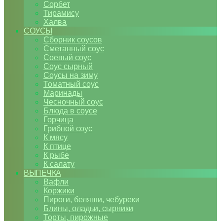
Сорбет
Тирамису
Халва
СОУСЫ
Сборник соусов
Сметанный соус
Соевый соус
Соус сырный
Соусы на зиму
Томатный соус
Маринады
Чесночный соус
Блюда в соусе
Горчица
Грибной соус
К мясу
К птице
К рыбе
К салату
ВЫПЕЧКА
Вафли
Коржики
Пироги, беляши, чебуреки
Блины, оладьи, сырники
Торты, пирожные