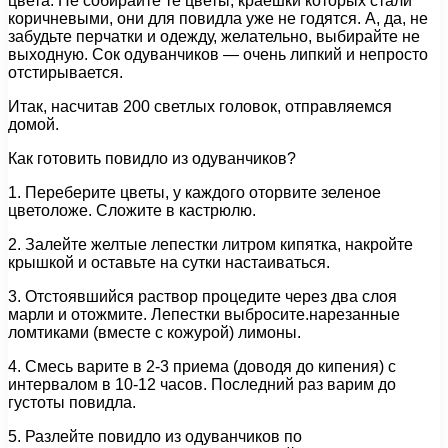
цвета. Не собирайте те цветы, краешки которых стали
коричневыми, они для повидла уже не годятся. А, да, не
забудьте перчатки и одежду, желательно, выбирайте не
выходную. Сок одуванчиков — очень липкий и непросто
отстирывается.
Итак, насчитав 200 светлых головок, отправляемся
домой.
Как готовить повидло из одуванчиков?
1. Переберите цветы, у каждого оторвите зеленое
цветоложе. Сложите в кастрюлю.
2. Залейте желтые лепестки литром кипятка, накройте
крышкой и оставьте на сутки настаиваться.
3. Отстоявшийся раствор процедите через два слоя
марли и отожмите. Лепестки выбросите.нарезанные
ломтиками (вместе с кожурой) лимоны.
4. Смесь варите в 2-3 приема (доводя до кипения) с
интервалом в 10-12 часов. Последний раз варим до
густоты повидла.
5. Разлейте повидло из одуванчиков по