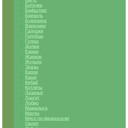
Бигус
Биточки
Бифштекс
Бризоль
Буженина
Вареники
Галушки
Голубцы
Гуляш
Долма
Ежики
Жаркое
Жульен
Зразы
Карри
Каши
Кебаб
Котлеты
Лазанья
Лангет
Лобио
Мамалыга
Манты
Мясо по-французски
Омлет