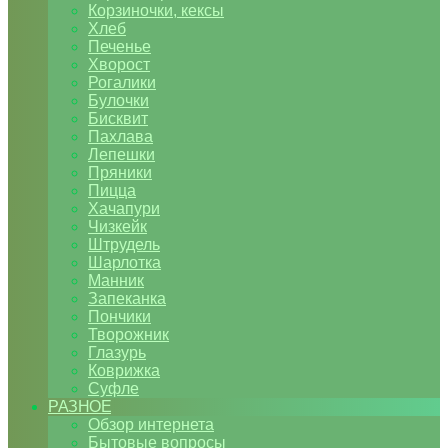
Корзиночки, кексы
Хлеб
Печенье
Хворост
Рогалики
Булочки
Бисквит
Пахлава
Лепешки
Пряники
Пицца
Хачапури
Чизкейк
Штрудель
Шарлотка
Манник
Запеканка
Пончики
Творожник
Глазурь
Коврижка
Суфле
РАЗНОЕ
Обзор интернета
Бытовые вопросы