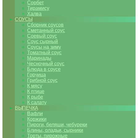
Сорбет
Тирамису
Халва
СОУСЫ
Сборник соусов
Сметанный соус
Соевый соус
Соус сырный
Соусы на зиму
Томатный соус
Маринады
Чесночный соус
Блюда в соусе
Горчица
Грибной соус
К мясу
К птице
К рыбе
К салату
ВЫПЕЧКА
Вафли
Коржики
Пироги, беляши, чебуреки
Блины, оладьи, сырники
Торты, пирожные