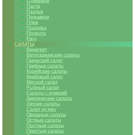
Отбивные
Паста
Паэлья
Пельмени
Плов
Подлива
Полента
Рагу
САЛАТЫ
Винегрет
Вегетарианские салаты
Греческий салат
Грибные салаты
Корейские салаты
Крабовый салат
Мясной салат
Рыбный салат
Салаты с курицей
Диетические салаты
Летние салаты
Салат из яиц
Овощные салаты
Острые салаты
Постные салаты
Простые салаты