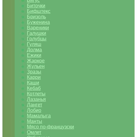
Бигус
Биточки
Бифштекс
Бризоль
Буженина
Вареники
Галушки
Голубцы
Гуляш
Долма
Ежики
Жаркое
Жульен
Зразы
Карри
Каши
Кебаб
Котлеты
Лазанья
Лангет
Лобио
Мамалыга
Манты
Мясо по-французски
Омлет