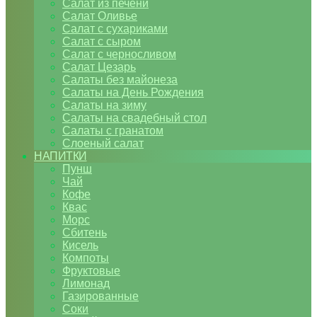
Салат из печени
Салат Оливье
Салат с сухариками
Салат с сыром
Салат с черносливом
Салат Цезарь
Салаты без майонеза
Салаты на День Рождения
Салаты на зиму
Салаты на свадебный стол
Салаты с гранатом
Слоеный салат
НАПИТКИ
Пунш
Чай
Кофе
Квас
Морс
Сбитень
Кисель
Компоты
Фруктовые
Лимонад
Газированные
Соки