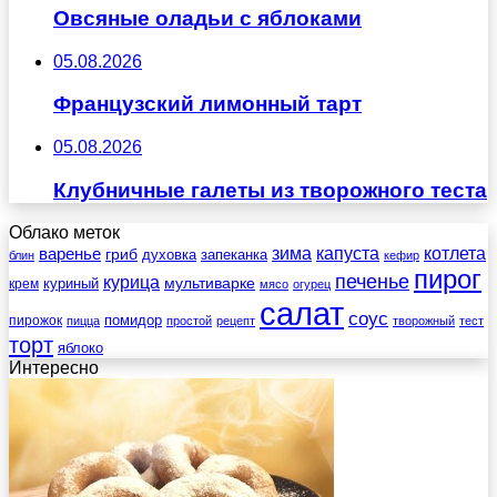
Овсяные оладьи с яблоками
05.08.2026
Французский лимонный тарт
05.08.2026
Клубничные галеты из творожного теста
Облако меток
зима
котлета
варенье
капуста
гриб
духовка
запеканка
блин
кефир
пирог
печенье
курица
мультиварке
куриный
крем
мясо
огурец
салат
соус
помидор
пирожок
пицца
простой
рецепт
творожный
тест
торт
яблоко
Интересно