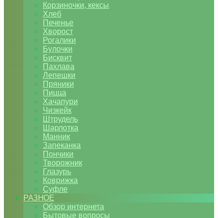
Корзиночки, кексы
Хлеб
Печенье
Хворост
Рогалики
Булочки
Бисквит
Пахлава
Лепешки
Пряники
Пицца
Хачапури
Чизкейк
Штрудель
Шарлотка
Манник
Запеканка
Пончики
Творожник
Глазурь
Коврижка
Суфле
РАЗНОЕ
Обзор интернета
Бытовые вопросы