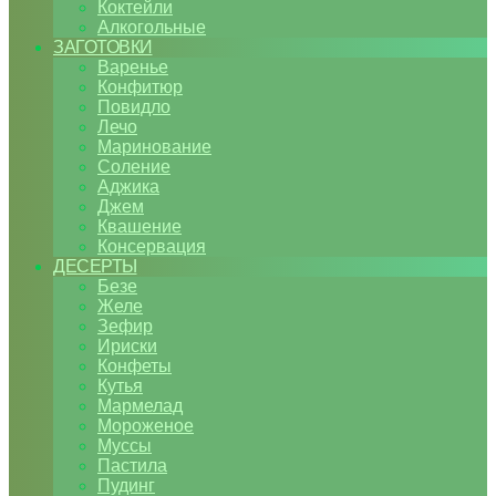
Коктейли
Алкогольные
ЗАГОТОВКИ
Варенье
Конфитюр
Повидло
Лечо
Маринование
Соление
Аджика
Джем
Квашение
Консервация
ДЕСЕРТЫ
Безе
Желе
Зефир
Ириски
Конфеты
Кутья
Мармелад
Мороженое
Муссы
Пастила
Пудинг