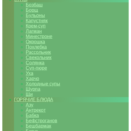
Бозбаш
Борщ
Бульоны
Капустняк
Крем-суп
Лагман
Минестроне
Окрошка
Похлебка
Рассольник
Свекольник
Солянка
Суп-пюре
Уха
Харчо
Холодные супы
Шурпа
Щи
ГОРЯЧИЕ БЛЮДА
Азу
Антрекот
Бабка
Бефстроганов
Бешбармак