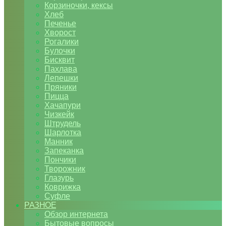
Корзиночки, кексы
Хлеб
Печенье
Хворост
Рогалики
Булочки
Бисквит
Пахлава
Лепешки
Пряники
Пицца
Хачапури
Чизкейк
Штрудель
Шарлотка
Манник
Запеканка
Пончики
Творожник
Глазурь
Коврижка
Суфле
РАЗНОЕ
Обзор интернета
Бытовые вопросы