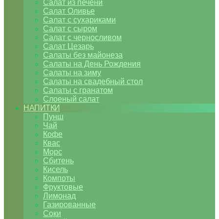
Салат из печени
Салат Оливье
Салат с сухариками
Салат с сыром
Салат с черносливом
Салат Цезарь
Салаты без майонеза
Салаты на День Рождения
Салаты на зиму
Салаты на свадебный стол
Салаты с гранатом
Слоеный салат
НАПИТКИ
Пунш
Чай
Кофе
Квас
Морс
Сбитень
Кисель
Компоты
Фруктовые
Лимонад
Газированные
Соки