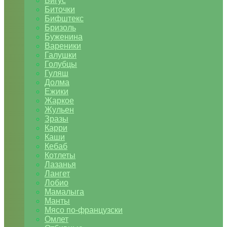
Бигус
Биточки
Бифштекс
Бризоль
Буженина
Вареники
Галушки
Голубцы
Гуляш
Долма
Ежики
Жаркое
Жульен
Зразы
Карри
Каши
Кебаб
Котлеты
Лазанья
Лангет
Лобио
Мамалыга
Манты
Мясо по-французски
Омлет