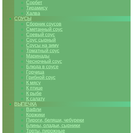
Сорбет
Тирамису
Халва
СОУСЫ
Сборник соусов
Сметанный соус
Соевый соус
Соус сырный
Соусы на зиму
Томатный соус
Маринады
Чесночный соус
Блюда в соусе
Горчица
Грибной соус
К мясу
К птице
К рыбе
К салату
ВЫПЕЧКА
Вафли
Коржики
Пироги, беляши, чебуреки
Блины, оладьи, сырники
Торты, пирожные