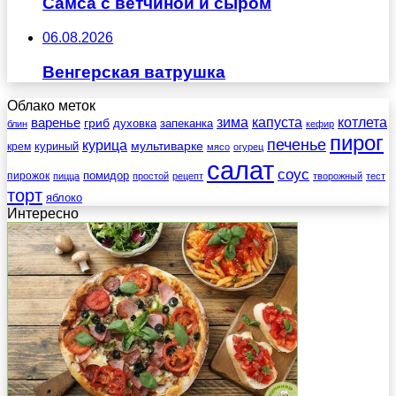
Самса с ветчиной и сыром
06.08.2026
Венгерская ватрушка
Облако меток
зима
котлета
варенье
капуста
гриб
духовка
запеканка
блин
кефир
пирог
печенье
курица
мультиварке
куриный
крем
мясо
огурец
салат
соус
помидор
пирожок
пицца
простой
рецепт
творожный
тест
торт
яблоко
Интересно