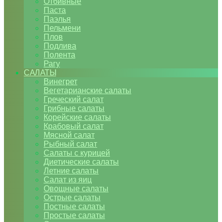
Отбивные
Паста
Паэлья
Пельмени
Плов
Подлива
Полента
Рагу
САЛАТЫ
Винегрет
Вегетарианские салаты
Греческий салат
Грибные салаты
Корейские салаты
Крабовый салат
Мясной салат
Рыбный салат
Салаты с курицей
Диетические салаты
Летние салаты
Салат из яиц
Овощные салаты
Острые салаты
Постные салаты
Простые салаты