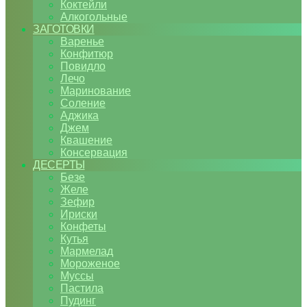
Коктейли
Алкогольные
ЗАГОТОВКИ
Варенье
Конфитюр
Повидло
Лечо
Маринование
Соление
Аджика
Джем
Квашение
Консервация
ДЕСЕРТЫ
Безе
Желе
Зефир
Ириски
Конфеты
Кутья
Мармелад
Мороженое
Муссы
Пастила
Пудинг