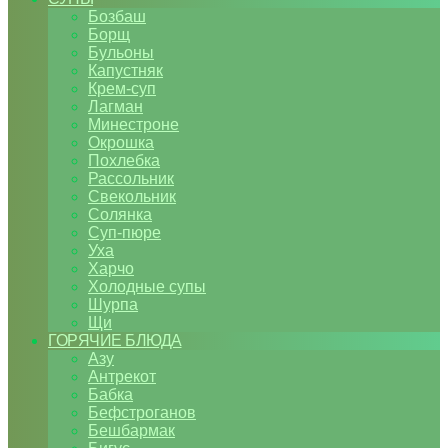
Бозбаш
Борщ
Бульоны
Капустняк
Крем-суп
Лагман
Минестроне
Окрошка
Похлебка
Рассольник
Свекольник
Солянка
Суп-пюре
Уха
Харчо
Холодные супы
Шурпа
Щи
ГОРЯЧИЕ БЛЮДА
Азу
Антрекот
Бабка
Бефстроганов
Бешбармак