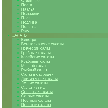
Отбивные
Паста
Паэлья
Пельмени
Плов
Подлива
Полента
Рагу
САЛАТЫ
Винегрет
Вегетарианские салаты
Греческий салат
Грибные салаты
Корейские салаты
Крабовый салат
Мясной салат
Рыбный салат
Салаты с курицей
Диетические салаты
Летние салаты
Салат из яиц
Овощные салаты
Острые салаты
Постные салаты
Простые салаты