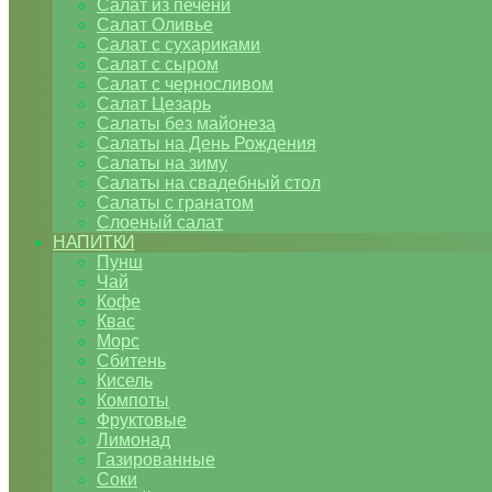
Салат из печени
Салат Оливье
Салат с сухариками
Салат с сыром
Салат с черносливом
Салат Цезарь
Салаты без майонеза
Салаты на День Рождения
Салаты на зиму
Салаты на свадебный стол
Салаты с гранатом
Слоеный салат
НАПИТКИ
Пунш
Чай
Кофе
Квас
Морс
Сбитень
Кисель
Компоты
Фруктовые
Лимонад
Газированные
Соки