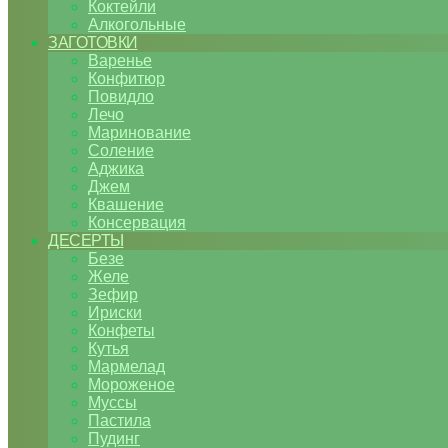
Коктейли
Алкогольные
ЗАГОТОВКИ
Варенье
Конфитюр
Повидло
Лечо
Маринование
Соление
Аджика
Джем
Квашение
Консервация
ДЕСЕРТЫ
Безе
Желе
Зефир
Ириски
Конфеты
Кутья
Мармелад
Мороженое
Муссы
Пастила
Пудинг