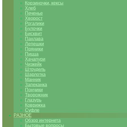
Корзиночки, кексы
Хлеб
Печенье
Хворост
Рогалики
Булочки
Бисквит
Пахлава
Лепешки
Пряники
Пицца
Хачапури
Чизкейк
Штрудель
Шарлотка
Манник
Запеканка
Пончики
Творожник
Глазурь
Коврижка
Суфле
РАЗНОЕ
Обзор интернета
Бытовые вопросы