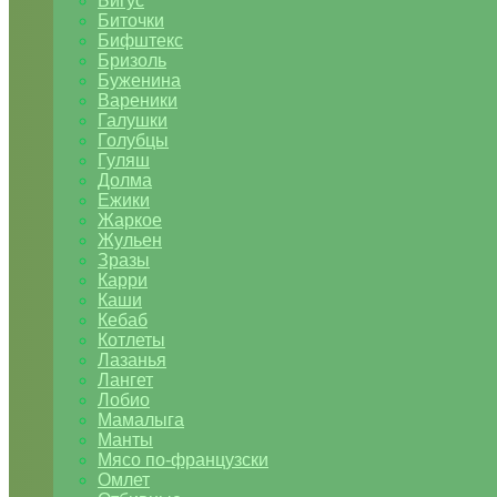
Бигус
Биточки
Бифштекс
Бризоль
Буженина
Вареники
Галушки
Голубцы
Гуляш
Долма
Ежики
Жаркое
Жульен
Зразы
Карри
Каши
Кебаб
Котлеты
Лазанья
Лангет
Лобио
Мамалыга
Манты
Мясо по-французски
Омлет