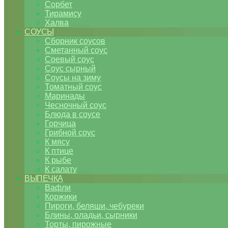
Сорбет
Тирамису
Халва
СОУСЫ
Сборник соусов
Сметанный соус
Соевый соус
Соус сырный
Соусы на зиму
Томатный соус
Маринады
Чесночный соус
Блюда в соусе
Горчица
Грибной соус
К мясу
К птице
К рыбе
К салату
ВЫПЕЧКА
Вафли
Коржики
Пироги, беляши, чебуреки
Блины, оладьи, сырники
Торты, пирожные