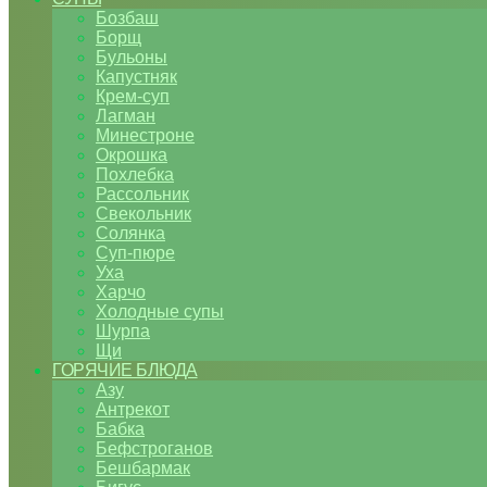
Бозбаш
Борщ
Бульоны
Капустняк
Крем-суп
Лагман
Минестроне
Окрошка
Похлебка
Рассольник
Свекольник
Солянка
Суп-пюре
Уха
Харчо
Холодные супы
Шурпа
Щи
ГОРЯЧИЕ БЛЮДА
Азу
Антрекот
Бабка
Бефстроганов
Бешбармак