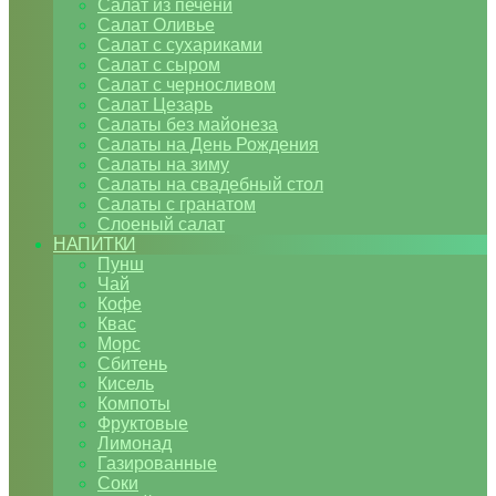
Салат из печени
Салат Оливье
Салат с сухариками
Салат с сыром
Салат с черносливом
Салат Цезарь
Салаты без майонеза
Салаты на День Рождения
Салаты на зиму
Салаты на свадебный стол
Салаты с гранатом
Слоеный салат
НАПИТКИ
Пунш
Чай
Кофе
Квас
Морс
Сбитень
Кисель
Компоты
Фруктовые
Лимонад
Газированные
Соки