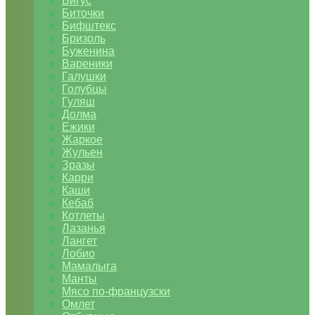
Бигус
Биточки
Бифштекс
Бризоль
Буженина
Вареники
Галушки
Голубцы
Гуляш
Долма
Ежики
Жаркое
Жульен
Зразы
Карри
Каши
Кебаб
Котлеты
Лазанья
Лангет
Лобио
Мамалыга
Манты
Мясо по-французски
Омлет