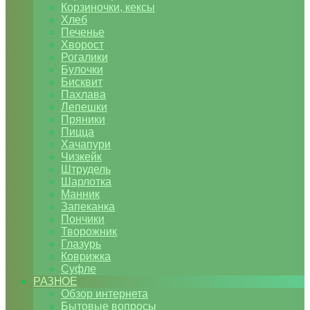
Корзиночки, кексы
Хлеб
Печенье
Хворост
Рогалики
Булочки
Бисквит
Пахлава
Лепешки
Пряники
Пицца
Хачапури
Чизкейк
Штрудель
Шарлотка
Манник
Запеканка
Пончики
Творожник
Глазурь
Коврижка
Суфле
РАЗНОЕ
Обзор интернета
Бытовые вопросы