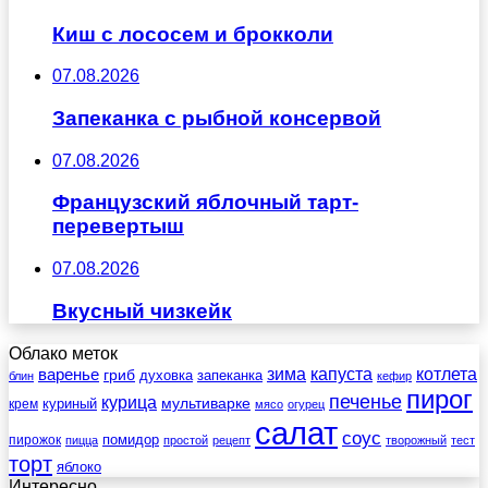
Киш с лососем и брокколи
07.08.2026
Запеканка с рыбной консервой
07.08.2026
Французский яблочный тарт-
перевертыш
07.08.2026
Вкусный чизкейк
Облако меток
зима
котлета
варенье
капуста
гриб
духовка
запеканка
блин
кефир
пирог
печенье
курица
мультиварке
куриный
крем
мясо
огурец
салат
соус
помидор
пирожок
пицца
простой
рецепт
творожный
тест
торт
яблоко
Интересно