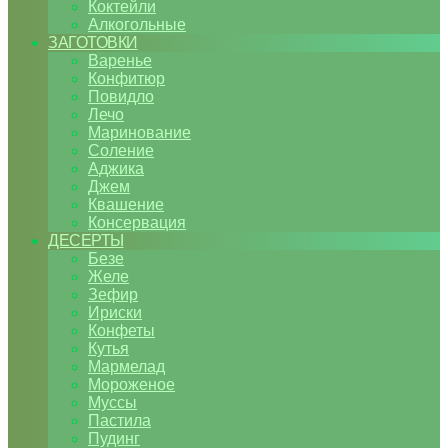
Коктейли
Алкогольные
ЗАГОТОВКИ
Варенье
Конфитюр
Повидло
Лечо
Маринование
Соление
Аджика
Джем
Квашение
Консервация
ДЕСЕРТЫ
Безе
Желе
Зефир
Ириски
Конфеты
Кутья
Мармелад
Мороженое
Муссы
Пастила
Пудинг