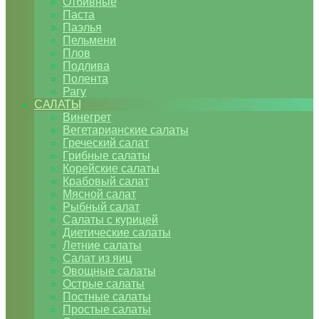
Отбивные
Паста
Паэлья
Пельмени
Плов
Подлива
Полента
Рагу
САЛАТЫ
Винегрет
Вегетарианские салаты
Греческий салат
Грибные салаты
Корейские салаты
Крабовый салат
Мясной салат
Рыбный салат
Салаты с курицей
Диетические салаты
Летние салаты
Салат из яиц
Овощные салаты
Острые салаты
Постные салаты
Простые салаты