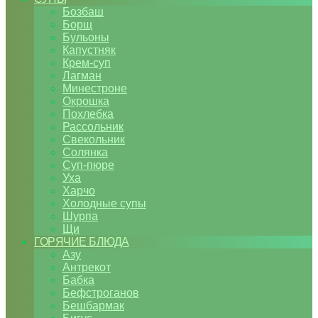
Бозбаш
Борщ
Бульоны
Капустняк
Крем-суп
Лагман
Минестроне
Окрошка
Похлебка
Рассольник
Свекольник
Солянка
Суп-пюре
Уха
Харчо
Холодные супы
Шурпа
Щи
ГОРЯЧИЕ БЛЮДА
Азу
Антрекот
Бабка
Бефстроганов
Бешбармак