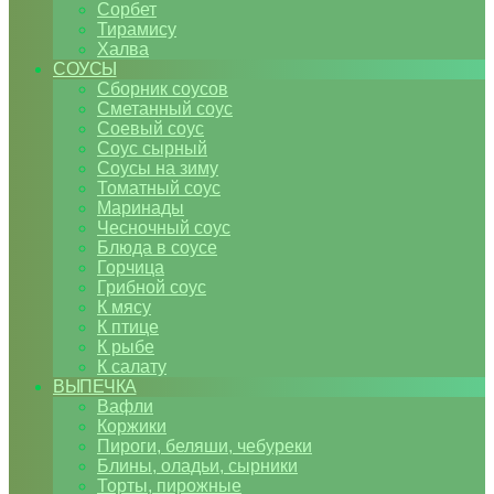
Сорбет
Тирамису
Халва
СОУСЫ
Сборник соусов
Сметанный соус
Соевый соус
Соус сырный
Соусы на зиму
Томатный соус
Маринады
Чесночный соус
Блюда в соусе
Горчица
Грибной соус
К мясу
К птице
К рыбе
К салату
ВЫПЕЧКА
Вафли
Коржики
Пироги, беляши, чебуреки
Блины, оладьи, сырники
Торты, пирожные