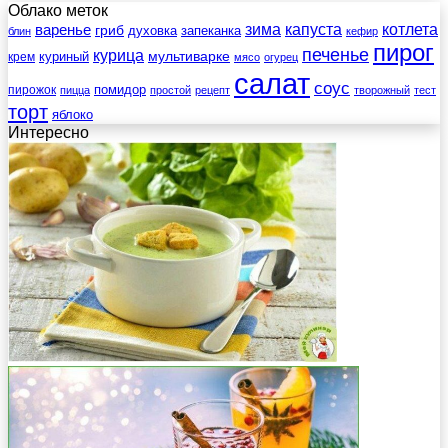
Облако меток
зима
котлета
варенье
капуста
гриб
духовка
запеканка
блин
кефир
пирог
печенье
курица
мультиварке
куриный
крем
мясо
огурец
салат
соус
помидор
пирожок
пицца
простой
рецепт
творожный
тест
торт
яблоко
Интересно