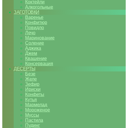
Коктейли
Алкогольные
ЗАГОТОВКИ
Варенье
Конфитюр
Повидло
Лечо
Маринование
Соление
Аджика
Джем
Квашение
Консервация
ДЕСЕРТЫ
Безе
Желе
Зефир
Ириски
Конфеты
Кутья
Мармелад
Мороженое
Муссы
Пастила
Пудинг