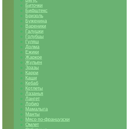
Бигус
Биточки
Бифштекс
Бризоль
Буженина
Вареники
Галушки
Голубцы
Гуляш
Долма
Ежики
Жаркое
Жульен
Зразы
Карри
Каши
Кебаб
Котлеты
Лазанья
Лангет
Лобио
Мамалыга
Манты
Мясо по-французски
Омлет