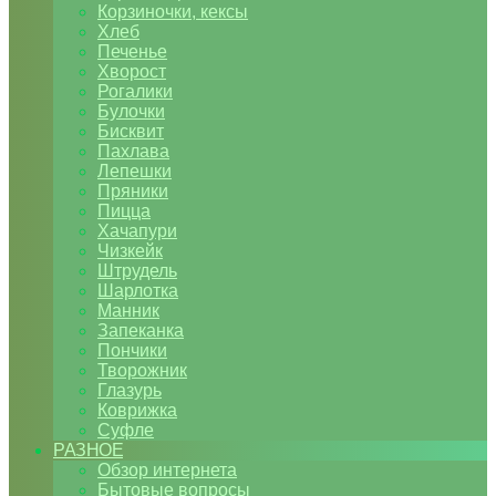
Корзиночки, кексы
Хлеб
Печенье
Хворост
Рогалики
Булочки
Бисквит
Пахлава
Лепешки
Пряники
Пицца
Хачапури
Чизкейк
Штрудель
Шарлотка
Манник
Запеканка
Пончики
Творожник
Глазурь
Коврижка
Суфле
РАЗНОЕ
Обзор интернета
Бытовые вопросы