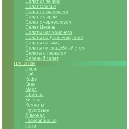
Салат из печени
Салат Оливье
Салат с сухариками
Салат с сыром
Салат с черносливом
Салат Цезарь
Салаты без майонеза
Салаты на День Рождения
Салаты на зиму
Салаты на свадебный стол
Салаты с гранатом
Слоеный салат
НАПИТКИ
Пунш
Чай
Кофе
Квас
Морс
Сбитень
Кисель
Компоты
Фруктовые
Лимонад
Газированные
Соки