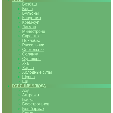
Бозбаш
Борщ
Бульоны
Капустняк
Крем-суп
Лагман
Минестроне
Окрошка
Похлебка
Рассольник
Свекольник
Солянка
Суп-пюре
Уха
Харчо
Холодные супы
Шурпа
Щи
ГОРЯЧИЕ БЛЮДА
Азу
Антрекот
Бабка
Бефстроганов
Бешбармак