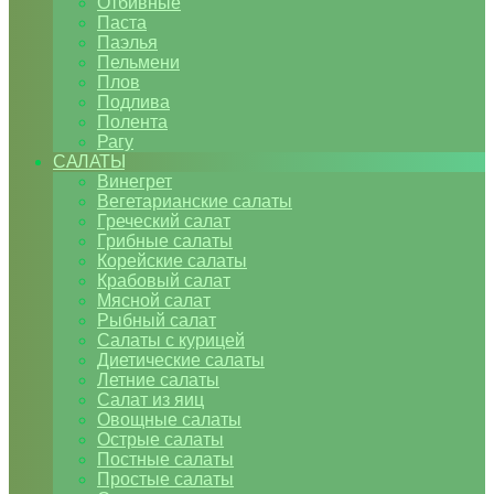
Отбивные
Паста
Паэлья
Пельмени
Плов
Подлива
Полента
Рагу
САЛАТЫ
Винегрет
Вегетарианские салаты
Греческий салат
Грибные салаты
Корейские салаты
Крабовый салат
Мясной салат
Рыбный салат
Салаты с курицей
Диетические салаты
Летние салаты
Салат из яиц
Овощные салаты
Острые салаты
Постные салаты
Простые салаты