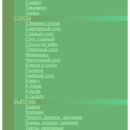
Сорбет
Тирамису
Халва
СОУСЫ
Сборник соусов
Сметанный соус
Соевый соус
Соус сырный
Соусы на зиму
Томатный соус
Маринады
Чесночный соус
Блюда в соусе
Горчица
Грибной соус
К мясу
К птице
К рыбе
К салату
ВЫПЕЧКА
Вафли
Коржики
Пироги, беляши, чебуреки
Блины, оладьи, сырники
Торты, пирожные