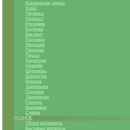
Корзиночки, кексы
Хлеб
Печенье
Хворост
Рогалики
Булочки
Бисквит
Пахлава
Лепешки
Пряники
Пицца
Хачапури
Чизкейк
Штрудель
Шарлотка
Манник
Запеканка
Пончики
Творожник
Глазурь
Коврижка
Суфле
РАЗНОЕ
Обзор интернета
Бытовые вопросы