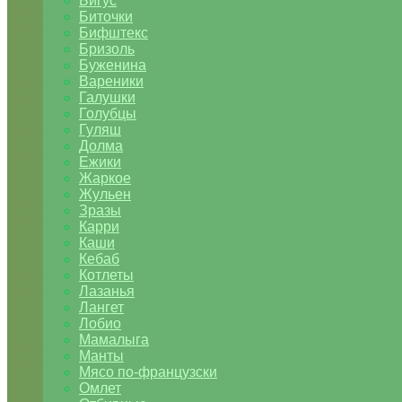
Бигус
Биточки
Бифштекс
Бризоль
Буженина
Вареники
Галушки
Голубцы
Гуляш
Долма
Ежики
Жаркое
Жульен
Зразы
Карри
Каши
Кебаб
Котлеты
Лазанья
Лангет
Лобио
Мамалыга
Манты
Мясо по-французски
Омлет