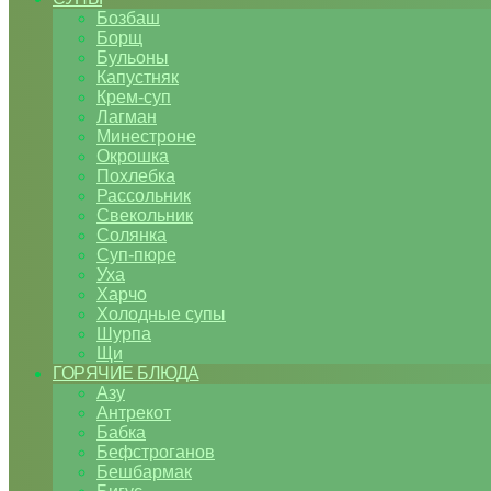
Бозбаш
Борщ
Бульоны
Капустняк
Крем-суп
Лагман
Минестроне
Окрошка
Похлебка
Рассольник
Свекольник
Солянка
Суп-пюре
Уха
Харчо
Холодные супы
Шурпа
Щи
ГОРЯЧИЕ БЛЮДА
Азу
Антрекот
Бабка
Бефстроганов
Бешбармак