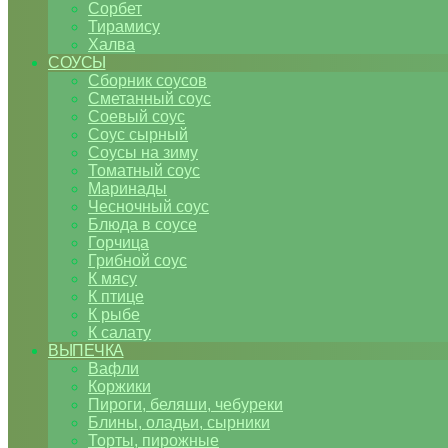
Сорбет
Тирамису
Халва
СОУСЫ
Сборник соусов
Сметанный соус
Соевый соус
Соус сырный
Соусы на зиму
Томатный соус
Маринады
Чесночный соус
Блюда в соусе
Горчица
Грибной соус
К мясу
К птице
К рыбе
К салату
ВЫПЕЧКА
Вафли
Коржики
Пироги, беляши, чебуреки
Блины, оладьи, сырники
Торты, пирожные