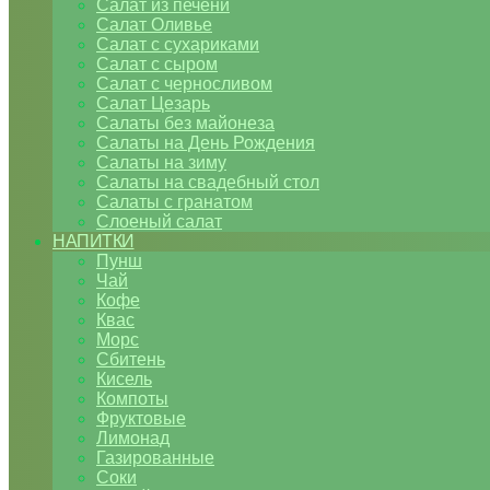
Салат из печени
Салат Оливье
Салат с сухариками
Салат с сыром
Салат с черносливом
Салат Цезарь
Салаты без майонеза
Салаты на День Рождения
Салаты на зиму
Салаты на свадебный стол
Салаты с гранатом
Слоеный салат
НАПИТКИ
Пунш
Чай
Кофе
Квас
Морс
Сбитень
Кисель
Компоты
Фруктовые
Лимонад
Газированные
Соки