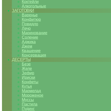
Коктейли
Алкогольные
ЗАГОТОВКИ
Варенье
Конфитюр
Повидло
Лечо
Маринование
Соление
Аджика
Джем
Квашение
Консервация
ДЕСЕРТЫ
Безе
Желе
Зефир
Ириски
Конфеты
Кутья
Мармелад
Мороженое
Муссы
Пастила
Пудинг