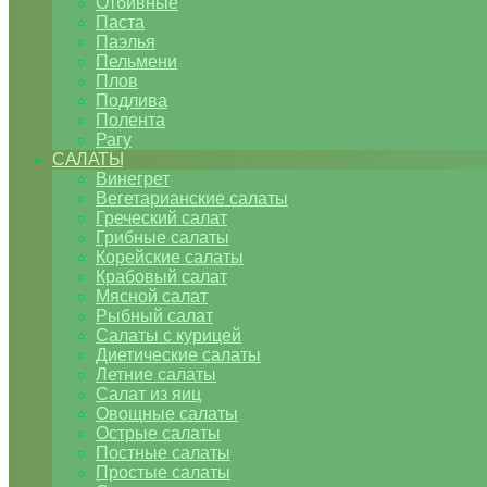
Отбивные
Паста
Паэлья
Пельмени
Плов
Подлива
Полента
Рагу
САЛАТЫ
Винегрет
Вегетарианские салаты
Греческий салат
Грибные салаты
Корейские салаты
Крабовый салат
Мясной салат
Рыбный салат
Салаты с курицей
Диетические салаты
Летние салаты
Салат из яиц
Овощные салаты
Острые салаты
Постные салаты
Простые салаты