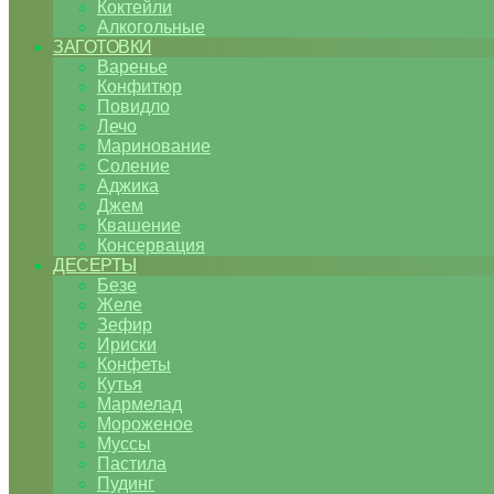
Коктейли
Алкогольные
ЗАГОТОВКИ
Варенье
Конфитюр
Повидло
Лечо
Маринование
Соление
Аджика
Джем
Квашение
Консервация
ДЕСЕРТЫ
Безе
Желе
Зефир
Ириски
Конфеты
Кутья
Мармелад
Мороженое
Муссы
Пастила
Пудинг