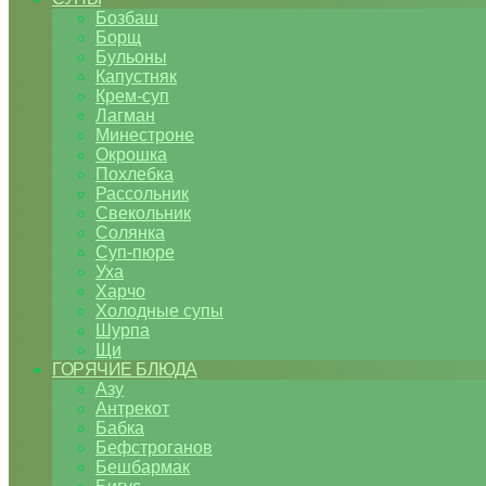
Бозбаш
Борщ
Бульоны
Капустняк
Крем-суп
Лагман
Минестроне
Окрошка
Похлебка
Рассольник
Свекольник
Солянка
Суп-пюре
Уха
Харчо
Холодные супы
Шурпа
Щи
ГОРЯЧИЕ БЛЮДА
Азу
Антрекот
Бабка
Бефстроганов
Бешбармак