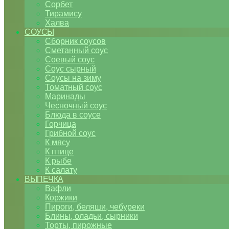
Сорбет
Тирамису
Халва
СОУСЫ
Сборник соусов
Сметанный соус
Соевый соус
Соус сырный
Соусы на зиму
Томатный соус
Маринады
Чесночный соус
Блюда в соусе
Горчица
Грибной соус
К мясу
К птице
К рыбе
К салату
ВЫПЕЧКА
Вафли
Коржики
Пироги, беляши, чебуреки
Блины, оладьи, сырники
Торты, пирожные