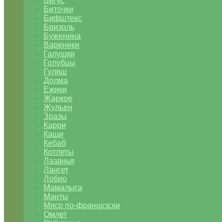
Бигус
Биточки
Бифштекс
Бризоль
Буженина
Вареники
Галушки
Голубцы
Гуляш
Долма
Ежики
Жаркое
Жульен
Зразы
Карри
Каши
Кебаб
Котлеты
Лазанья
Лангет
Лобио
Мамалыга
Манты
Мясо по-французски
Омлет