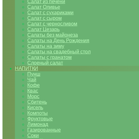
Салат из печени
Салат Оливье
Салат с сухариками
Салат с сыром
Салат с черносливом
Салат Цезарь
Салаты без майонеза
Салаты на День Рождения
Салаты на зиму
Салаты на свадебный стол
Салаты с гранатом
Слоеный салат
НАПИТКИ
Пунш
Чай
Кофе
Квас
Морс
Сбитень
Кисель
Компоты
Фруктовые
Лимонад
Газированные
Соки