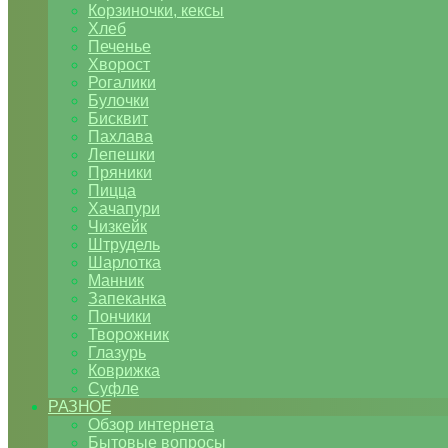
Корзиночки, кексы
Хлеб
Печенье
Хворост
Рогалики
Булочки
Бисквит
Пахлава
Лепешки
Пряники
Пицца
Хачапури
Чизкейк
Штрудель
Шарлотка
Манник
Запеканка
Пончики
Творожник
Глазурь
Коврижка
Суфле
РАЗНОЕ
Обзор интернета
Бытовые вопросы