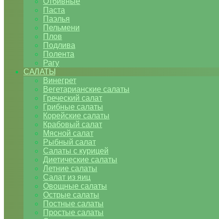
Отбивные
Паста
Паэлья
Пельмени
Плов
Подлива
Полента
Рагу
САЛАТЫ
Винегрет
Вегетарианские салаты
Греческий салат
Грибные салаты
Корейские салаты
Крабовый салат
Мясной салат
Рыбный салат
Салаты с курицей
Диетические салаты
Летние салаты
Салат из яиц
Овощные салаты
Острые салаты
Постные салаты
Простые салаты