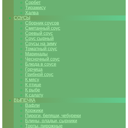
Сорбет
Тирамису
Халва
СОУСЫ
Сборник соусов
Сметанный соус
Соевый соус
Соус сырный
Соусы на зиму
Томатный соус
Маринады
Чесночный соус
Блюда в соусе
Горчица
Грибной соус
К мясу
К птице
К рыбе
К салату
ВЫПЕЧКА
Вафли
Коржики
Пироги, беляши, чебуреки
Блины, оладьи, сырники
Торты, пирожные