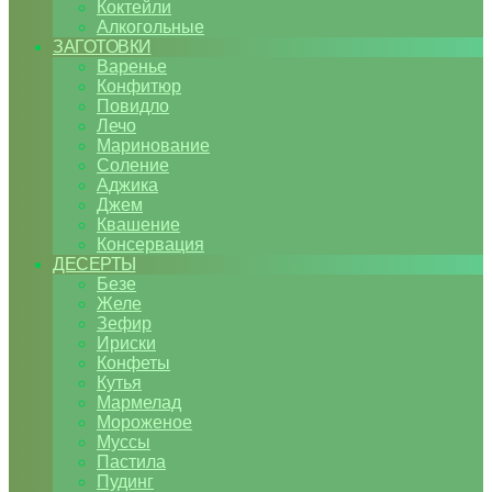
Коктейли
Алкогольные
ЗАГОТОВКИ
Варенье
Конфитюр
Повидло
Лечо
Маринование
Соление
Аджика
Джем
Квашение
Консервация
ДЕСЕРТЫ
Безе
Желе
Зефир
Ириски
Конфеты
Кутья
Мармелад
Мороженое
Муссы
Пастила
Пудинг