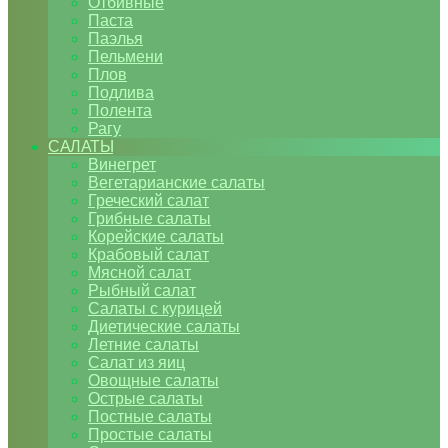
Отбивные
Паста
Паэлья
Пельмени
Плов
Подлива
Полента
Рагу
САЛАТЫ
Винегрет
Вегетарианские салаты
Греческий салат
Грибные салаты
Корейские салаты
Крабовый салат
Мясной салат
Рыбный салат
Салаты с курицей
Диетические салаты
Летние салаты
Салат из яиц
Овощные салаты
Острые салаты
Постные салаты
Простые салаты