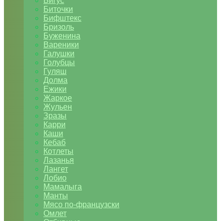
Бигус
Биточки
Бифштекс
Бризоль
Буженина
Вареники
Галушки
Голубцы
Гуляш
Долма
Ежики
Жаркое
Жульен
Зразы
Карри
Каши
Кебаб
Котлеты
Лазанья
Лангет
Лобио
Мамалыга
Манты
Мясо по-французски
Омлет