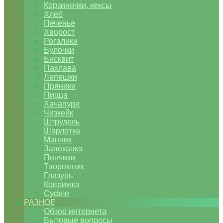
Корзиночки, кексы
Хлеб
Печенье
Хворост
Рогалики
Булочки
Бисквит
Пахлава
Лепешки
Пряники
Пицца
Хачапури
Чизкейк
Штрудель
Шарлотка
Манник
Запеканка
Пончики
Творожник
Глазурь
Коврижка
Суфле
РАЗНОЕ
Обзор интернета
Бытовые вопросы