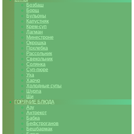
Бозбаш
Борщ
Бульоны
Капустняк
Крем-суп
Лагман
Минестроне
Окрошка
Похлебка
Рассольник
Свекольник
Солянка
Суп-пюре
Уха
Харчо
Холодные супы
Шурпа
Щи
ГОРЯЧИЕ БЛЮДА
Азу
Антрекот
Бабка
Бефстроганов
Бешбармак