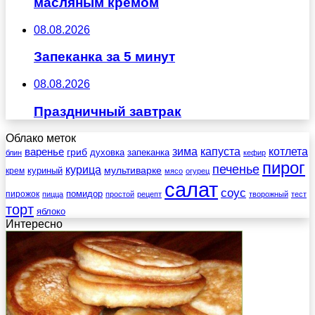
масляным кремом
08.08.2026
Запеканка за 5 минут
08.08.2026
Праздничный завтрак
Облако меток
зима
котлета
варенье
капуста
гриб
духовка
запеканка
блин
кефир
пирог
печенье
курица
мультиварке
куриный
крем
мясо
огурец
салат
соус
помидор
пирожок
пицца
простой
рецепт
творожный
тест
торт
яблоко
Интересно