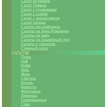
Салат из печени
Салат Оливье
Салат с сухариками
Салат с сыром
Салат с черносливом
Салат Цезарь
Салаты без майонеза
Салаты на День Рождения
Салаты на зиму
Салаты на свадебный стол
Салаты с гранатом
Слоеный салат
НАПИТКИ
Пунш
Чай
Кофе
Квас
Морс
Сбитень
Кисель
Компоты
Фруктовые
Лимонад
Газированные
Соки