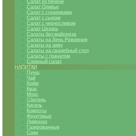
Салат из печени
Салат Оливье
Салат с сухариками
Салат с сыром
Салат с черносливом
Салат Цезарь
Салаты без майонеза
Салаты на День Рождения
Салаты на зиму
Салаты на свадебный стол
Салаты с гранатом
Слоеный салат
НАПИТКИ
Пунш
Чай
Кофе
Квас
Морс
Сбитень
Кисель
Компоты
Фруктовые
Лимонад
Газированные
Соки