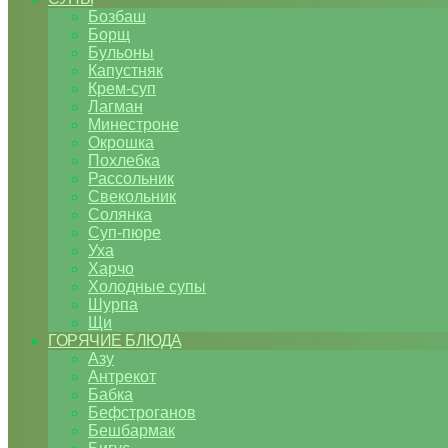
Бозбаш
Борщ
Бульоны
Капустняк
Крем-суп
Лагман
Минестроне
Окрошка
Похлебка
Рассольник
Свекольник
Солянка
Суп-пюре
Уха
Харчо
Холодные супы
Шурпа
Щи
ГОРЯЧИЕ БЛЮДА
Азу
Антрекот
Бабка
Бефстроганов
Бешбармак