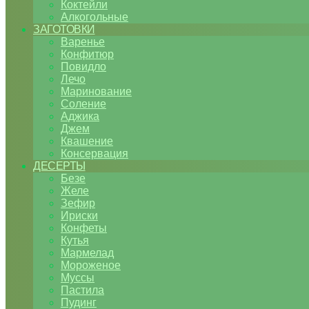
Коктейли
Алкогольные
ЗАГОТОВКИ
Варенье
Конфитюр
Повидло
Лечо
Маринование
Соление
Аджика
Джем
Квашение
Консервация
ДЕСЕРТЫ
Безе
Желе
Зефир
Ириски
Конфеты
Кутья
Мармелад
Мороженое
Муссы
Пастила
Пудинг