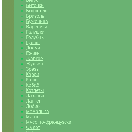
Бигус
Биточки
Бифштекс
Бризоль
Буженина
Вареники
Галушки
Голубцы
Гуляш
Долма
Ежики
Жаркое
Жульен
Зразы
Карри
Каши
Кебаб
Котлеты
Лазанья
Лангет
Лобио
Мамалыга
Манты
Мясо по-французски
Омлет