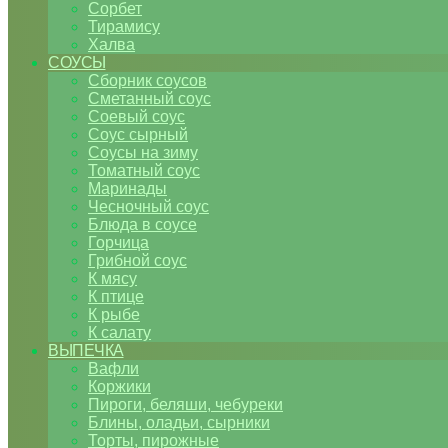
Сорбет
Тирамису
Халва
СОУСЫ
Сборник соусов
Сметанный соус
Соевый соус
Соус сырный
Соусы на зиму
Томатный соус
Маринады
Чесночный соус
Блюда в соусе
Горчица
Грибной соус
К мясу
К птице
К рыбе
К салату
ВЫПЕЧКА
Вафли
Коржики
Пироги, беляши, чебуреки
Блины, оладьи, сырники
Торты, пирожные