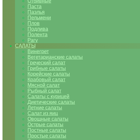
Отбивные
Паста
Паэлья
Пельмени
Плов
Подлива
Полента
Рагу
САЛАТЫ
Винегрет
Вегетарианские салаты
Греческий салат
Грибные салаты
Корейские салаты
Крабовый салат
Мясной салат
Рыбный салат
Салаты с курицей
Диетические салаты
Летние салаты
Салат из яиц
Овощные салаты
Острые салаты
Постные салаты
Простые салаты