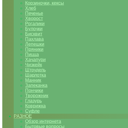
Корзиночки, кексы
Хлеб
Печенье
Хворост
Рогалики
Булочки
Бисквит
Пахлава
Лепешки
Пряники
Пицца
Хачапури
Чизкейк
Штрудель
Шарлотка
Манник
Запеканка
Пончики
Творожник
Глазурь
Коврижка
Суфле
РАЗНОЕ
Обзор интернета
Бытовые вопросы