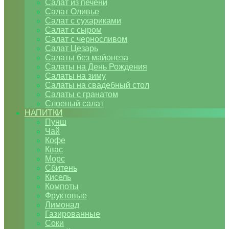
Салат из печени
Салат Оливье
Салат с сухариками
Салат с сыром
Салат с черносливом
Салат Цезарь
Салаты без майонеза
Салаты на День Рождения
Салаты на зиму
Салаты на свадебный стол
Салаты с гранатом
Слоеный салат
НАПИТКИ
Пунш
Чай
Кофе
Квас
Морс
Сбитень
Кисель
Компоты
Фруктовые
Лимонад
Газированные
Соки