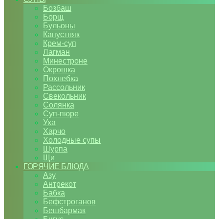
Бозбаш
Борщ
Бульоны
Капустняк
Крем-суп
Лагман
Минестроне
Окрошка
Похлебка
Рассольник
Свекольник
Солянка
Суп-пюре
Уха
Харчо
Холодные супы
Шурпа
Щи
ГОРЯЧИЕ БЛЮДА
Азу
Антрекот
Бабка
Бефстроганов
Бешбармак