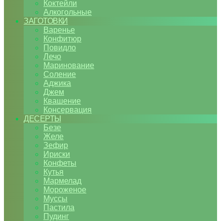
Коктейли
Алкогольные
ЗАГОТОВКИ
Варенье
Конфитюр
Повидло
Лечо
Маринование
Соление
Аджика
Джем
Квашение
Консервация
ДЕСЕРТЫ
Безе
Желе
Зефир
Ириски
Конфеты
Кутья
Мармелад
Мороженое
Муссы
Пастила
Пудинг