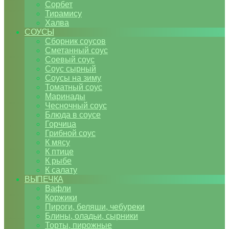
Сорбет
Тирамису
Халва
СОУСЫ
Сборник соусов
Сметанный соус
Соевый соус
Соус сырный
Соусы на зиму
Томатный соус
Маринады
Чесночный соус
Блюда в соусе
Горчица
Грибной соус
К мясу
К птице
К рыбе
К салату
ВЫПЕЧКА
Вафли
Коржики
Пироги, беляши, чебуреки
Блины, оладьи, сырники
Торты, пирожные