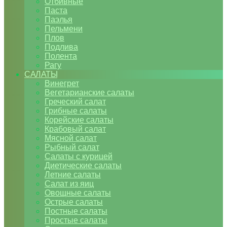
Отбивные
Паста
Паэлья
Пельмени
Плов
Подлива
Полента
Рагу
САЛАТЫ
Винегрет
Вегетарианские салаты
Греческий салат
Грибные салаты
Корейские салаты
Крабовый салат
Мясной салат
Рыбный салат
Салаты с курицей
Диетические салаты
Летние салаты
Салат из яиц
Овощные салаты
Острые салаты
Постные салаты
Простые салаты