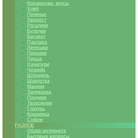
Корзиночки, кексы
Хлеб
Печенье
Хворост
Рогалики
Булочки
Бисквит
Пахлава
Лепешки
Пряники
Пицца
Хачапури
Чизкейк
Штрудель
Шарлотка
Манник
Запеканка
Пончики
Творожник
Глазурь
Коврижка
Суфле
РАЗНОЕ
Обзор интернета
Бытовые вопросы