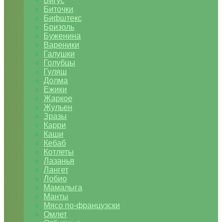
Бигус
Биточки
Бифштекс
Бризоль
Буженина
Вареники
Галушки
Голубцы
Гуляш
Долма
Ежики
Жаркое
Жульен
Зразы
Карри
Каши
Кебаб
Котлеты
Лазанья
Лангет
Лобио
Мамалыга
Манты
Мясо по-французски
Омлет