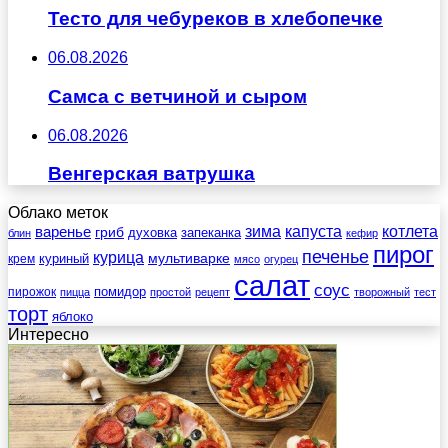
Тесто для чебуреков в хлебопечке
06.08.2026
Самса с ветчиной и сыром
06.08.2026
Венгерская ватрушка
Облако меток
зима
котлета
варенье
капуста
гриб
духовка
запеканка
блин
кефир
пирог
печенье
курица
мультиварке
куриный
крем
мясо
огурец
салат
соус
помидор
пирожок
пицца
простой
рецепт
творожный
тест
торт
яблоко
Интересно